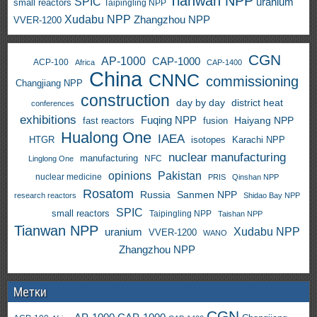
Tianwan NPP
SPIC
uranium
small reactors
Taipingling NPP
Xudabu NPP
Zhangzhou NPP
VVER-1200
CGN
AP-1000
CAP-1000
ACP-100
Africa
CAP-1400
China
CNNC
commissioning
Changjiang NPP
construction
day by day
district heat
conferences
exhibitions
Fuqing NPP
Haiyang NPP
fast reactors
fusion
Hualong One
IAEA
HTGR
isotopes
Karachi NPP
nuclear manufacturing
manufacturing
NFC
Linglong One
opinions
Pakistan
nuclear medicine
PRIS
Qinshan NPP
Rosatom
Russia
Sanmen NPP
research reactors
Shidao Bay NPP
SPIC
small reactors
Taipingling NPP
Taishan NPP
Tianwan NPP
uranium
Xudabu NPP
VVER-1200
WANO
Zhangzhou NPP
Метки
CGN