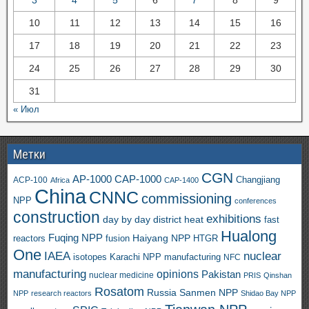
3
4
5
6
7
8
9
10
11
12
13
14
15
16
17
18
19
20
21
22
23
24
25
26
27
28
29
30
31
« Июл
Метки
CGN
AP-1000
CAP-1000
ACP-100
Changjiang
Africa
CAP-1400
China
CNNC
commissioning
NPP
conferences
construction
exhibitions
day by day
district heat
fast
Hualong
Fuqing NPP
Haiyang NPP
reactors
HTGR
fusion
One
IAEA
nuclear
isotopes
Karachi NPP
manufacturing
NFC
manufacturing
opinions
Pakistan
nuclear medicine
PRIS
Qinshan
Rosatom
Russia
Sanmen NPP
NPP
research reactors
Shidao Bay NPP