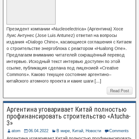
Президент компании «Nucleoelectrica» (Аргентина) Хосе
Луис Антунес (Jose Luis Antunez) ответил на вопросы
издания «Dialogo Chino», касающиеся соглашения с Китаем
о строительстве энергоблока с реактором «Hualong One».
Предлагаем вниманию читателей сокращённый перевод
интервью. Исходный текст интервью доступен по этой
ссылке, публикация сделана под лицензией «Creative
Commons». Каково текущее состояние аргентино–
китайского атомного проекта и какие шаги […]
Read Post
Аргентина уговаривает Китай полностью
профинансировать строительство «Atucha-
3»
atom
06.04.2022
В мире
,
Китай
,
Новости
Comments
Аргентина уговаривает Китай полностью профинансировать