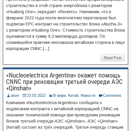
строительство в этой стране энергоблока с реактором
«Hualong One», передаёт «Reuters». Напомним, что в
феврале 2022 года после многолетних переговоров был
подписан EPC-контракт на строительство блока «Atucha-3»
с реактором «Hualong One». Стоимость строительства блока
оценивается в сумму 8,3 миллиарда долларов. По
сложившейся практике инозаказов китайская сторона в лице
корпорации CNNC […]
Read Post
«Nucleoelectrica Argentina» окажет помощь
CNNC при реновации третьей очереди АЭС
«Qinshan»
atom
23.03.2022
В мире
,
Китай
,
Новости
Comments
Компания «Nucleoelectrica Argentina» сообщила о
подписании контракта с китайской корпорацией CNNC на
оказание технической помощи при проведении реновации
блоков третьей очереди АЭС «Qinshan». АЭС «Qinshan»
(Китай) состоит из трёх очередей. Третья очередь станции