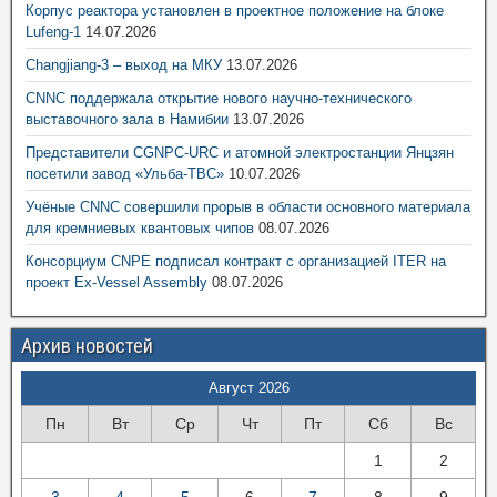
Корпус реактора установлен в проектное положение на блоке
Lufeng-1
14.07.2026
Changjiang-3 – выход на МКУ
13.07.2026
CNNC поддержала открытие нового научно-технического
выставочного зала в Намибии
13.07.2026
Представители CGNPC-URC и атомной электростанции Янцзян
посетили завод «Ульба-ТВС»
10.07.2026
Учёные CNNC совершили прорыв в области основного материала
для кремниевых квантовых чипов
08.07.2026
Консорциум CNPE подписал контракт с организацией ITER на
проект Ex-Vessel Assembly
08.07.2026
Архив новостей
Август 2026
Пн
Вт
Ср
Чт
Пт
Сб
Вс
1
2