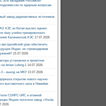
ь 30-е заседание Российско-
 подкомиссии по ядерным вопросам
6
овый завод радиоактивных источников
6
АО АЭС из Китая высоко оценил
ую базу учебно-тренировочного
ления Калининской АЭС
17.07.2026
 австралийский уран обеспечить
удущее Индии, не спровоцировав
ружений?
15.07.2026
актора установлен в проектное
 на блоке Lufeng-1
14.07.2026
g-3 – выход на МКУ
13.07.2026
ержала открытие нового научно-
ого выставочного зала в Намибии
6
ители CGNPC-URC и атомной
анции Янцзян посетили завод «Ульба-
7.2026