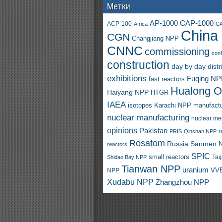
Метки
AP-1000
CAP-1000
ACP-100
Africa
CA
China
CGN
Changjiang NPP
CNNC
commissioning
con
construction
day by day
distr
exhibitions
Fuqing N
fast reactors
Hualong 
Haiyang NPP
HTGR
IAEA
isotopes
Karachi NPP
manufactu
nuclear manufacturing
nuclear me
opinions
Pakistan
PRIS
Qinshan NPP
r
Rosatom
Russia
Sanmen 
reactors
SPIC
small reactors
Shidao Bay NPP
Tai
Tianwan NPP
uranium
VVE
NPP
Xudabu NPP
Zhangzhou NPP