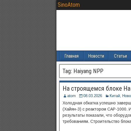
SinoAtom
Главная
Новости
Статьи
Tag:
Haiyang NPP
На строящемся блоке Ha
atom
08.03.2026
Китай
,
Ново
Холодная обкатка успешно заверш
(Хайян-3) с реактором CAP-1000. 
результаты показали, что оборудо
требованиям. Строительство блока