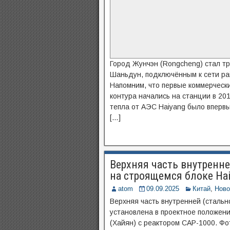
Город Жунчэн (Rongcheng) стал тр
Шаньдун, подключённым к сети ра
Напомним, что первые коммерческие
контура начались на станции в 201
тепла от АЭС Haiyang было вперв
[…]
Верхняя часть внутренн
на строящемся блоке Hai
atom
09.09.2025
Китай
,
Ново
Верхняя часть внутренней (стальн
установлена в проектное положен
(Хайян) с реактором CAP-1000. Фо