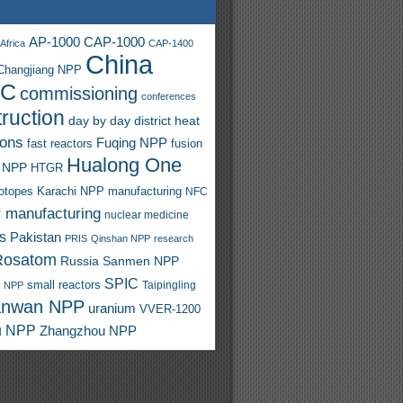
AP-1000
CAP-1000
Africa
CAP-1400
China
Changjiang NPP
C
commissioning
conferences
ruction
day by day
district heat
ions
Fuqing NPP
fast reactors
fusion
Hualong One
 NPP
HTGR
sotopes
Karachi NPP
manufacturing
NFC
r manufacturing
nuclear medicine
s
Pakistan
PRIS
Qinshan NPP
research
Rosatom
Russia
Sanmen NPP
SPIC
small reactors
y NPP
Taipingling
anwan NPP
uranium
VVER-1200
u NPP
Zhangzhou NPP