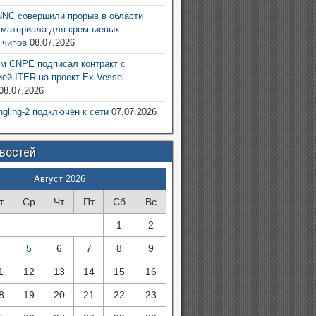
NC совершили прорыв в области
 материала для кремниевых
 чипов
08.07.2026
м CNPE подписал контракт с
ией ITER на проект Ex-Vessel
08.07.2026
ngling-2 подключён к сети
07.07.2026
овостей
Август 2026
т
Ср
Чт
Пт
Сб
Вс
1
2
4
5
6
7
8
9
1
12
13
14
15
16
8
19
20
21
22
23