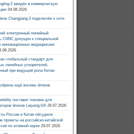
ingling-2 введён в коммерческую
ацию
04.08.2026
блок Changjiang-3 подключён к сети
6
ий электронный линейный
ь CNNC допущен к специальной
е инновационных медицинских
3.08.2026
ан глобальный стандарт для
ых линейных ускорителей,
нный при ведущей роли Китая
6
добрены ещё восемь блоков
6
rbility поставит поковки для
аторов блоков Laiyang-5/6
29.07.2026
ты России и Китая обсудили
е проекты на российско-китайской
ссии по атомной науке
29.07.2026