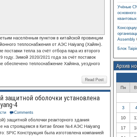
Учёные CN
основного
квантовых
Консорциу
организац
етьим населённым пунктом в китайской провинции
Assembly
йонного теплоснабжения от АЭС Haiyang (Хайян).
Блок Taipi
 поставки тепла за счёт отбора пара из второго
9 году. Зимой 2020/2021 года за счёт поставок
ые обеспечено теплоснабжение Хайяна, уездного
Архив н
Read Post
Пн
В
ей защитной оболочки установлена
yang-4
3
сти
Comments
10
1
ой) защитной оболочки реакторного здания
ие на строящемся в Китае блоке №4 АЭС Haiyang
17
1
то: SPIC Конструкция была изготовлена компанией