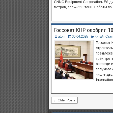
CNNC Equipment Corporation. Её д
метров, вес – 658 тонн. Работы по
Госсовет КНР одобрил 1
atom
30.04.2025
Китай
,
Стат
Госсовет 
строитель
предложен
трёх трет
очереди и
получила 
числе дву
Internation
← Older Posts