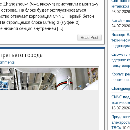
Состоялос
е Zhangzhou-4 (Чжанчжоу-4) приступили к монтажу
китайской
острова. На блоке будет эксплуатироваться
26.07.202
льство отвечает корпорация CNNC. Первый бетон
Китай – н
 На строящемся блоке Lufeng-2 (Луфэн-2)
24.07.202
е нижняя секция внутренней […]
Эксперт В
Read Post
техническ
подразде
третьего города
Сможет ли
ядерное б
omments
гонку воо
Корпус ре
положение
Changjian
CNNC подд
техническ
13.07.202
Представ
электрост
ТВС»
10.0