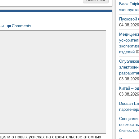
Блок Taip
эксплуат
Пусковой 
04.08.202
ьи
Comments
Медицинск
ускорител
экспертиз
изделий
0
Опубликов
электронн
разработа
03.08.202
Китай – о
03.08.202
Doosan Ene
парогенер
Специалис
совместны
бизнес-се
щили о новых успехах на строительстве атомных