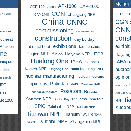
Метки
AP-1000
CAP-1000
ACP-100
Africa
CGN
ACP-100
P-1400
Changjiang NPP
CAP-1400
China
CNNC
CGN
CNN
commissioning
ferences
conferences
construction
const
ict heat
day by day
exhibitions
exhibit
PP
district heat
fast reactors
fusion
One
Fuqing NPP
Haiyang NPP
fusion
HTGR
Haiyang
Hualong One
IAEA
IAEA
isotopes
i
ring
NFC
nuclea
Karachi NPP
manufacturing
NFC
Linglong One
dicine
nuclear manufacturing
opinion
nuclear medicine
esearch
opinions
Pakistan
NPP
PRIS
Qinshan NPP
reactors
Rosatom
Russia
research reactors
pingling
Shidao Ba
Sanmen NPP
Ti
small reactors
Shidao Bay NPP
R-1200
NPP
SPIC
Taipingling NPP
Taishan NPP
Xudab
Tianwan NPP
uranium
VVER-1200
Xudabu NPP
Zhangzhou NPP
WANO