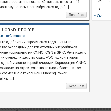
24
2
иаметр составляет около 40 метров, высота – 11
 монтажу велись 6 сентября 2025 года […]
31
Read Post
« Июл
0 новых блоков
ьи
Comments
КНР одобрил 27 апреля 2025 года планы по
ству очередных десяти атомных энергоблоков,
ные корпорациями CNNC, CGN и SPIC. Речь идёт о
ьих очередях действуюших АЭС, одной второй
 одной условно первой очереди. Корпорация CNNC
согласие на строительство четырёх блоков, в том
х совместно с компанией Huaneng Power
al на […]
Read Post