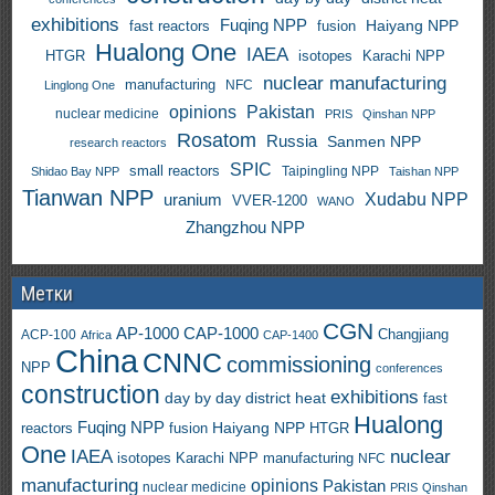
exhibitions
Fuqing NPP
Haiyang NPP
fast reactors
fusion
Hualong One
IAEA
HTGR
isotopes
Karachi NPP
nuclear manufacturing
manufacturing
NFC
Linglong One
opinions
Pakistan
nuclear medicine
PRIS
Qinshan NPP
Rosatom
Russia
Sanmen NPP
research reactors
SPIC
small reactors
Taipingling NPP
Shidao Bay NPP
Taishan NPP
Tianwan NPP
uranium
Xudabu NPP
VVER-1200
WANO
Zhangzhou NPP
Метки
CGN
AP-1000
CAP-1000
ACP-100
Changjiang
Africa
CAP-1400
China
CNNC
commissioning
NPP
conferences
construction
exhibitions
day by day
district heat
fast
Hualong
Fuqing NPP
Haiyang NPP
reactors
HTGR
fusion
One
IAEA
nuclear
isotopes
Karachi NPP
manufacturing
NFC
manufacturing
opinions
Pakistan
nuclear medicine
PRIS
Qinshan