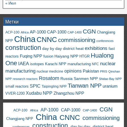
« Июл
Метки
CGN
AP-1000
CAP-1000
ACP-100
Changjiang
Africa
CAP-1400
China
CNNC
commissioning
NPP
conferences
construction
exhibitions
day by day
district heat
fast
Hualong
Fuqing NPP
Haiyang NPP
reactors
HTGR
fusion
One
IAEA
nuclear
isotopes
Karachi NPP
manufacturing
NFC
manufacturing
opinions
Pakistan
nuclear medicine
PRIS
Qinshan
Rosatom
Russia
Sanmen NPP
NPP
research reactors
Shidao Bay NPP
Tianwan NPP
SPIC
uranium
small reactors
Taipingling NPP
Xudabu NPP
Zhangzhou NPP
VVER-1200
CGN
AP-1000
CAP-1000
ACP-100
Africa
CAP-1400
China
CNNC
commissioning
Changjiang NPP
construction
day by day
district heat
conferences