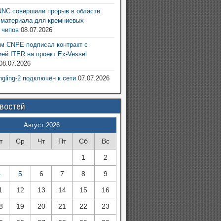
NC совершили прорыв в области
 материала для кремниевых
 чипов
08.07.2026
м CNPE подписал контракт с
ией ITER на проект Ex-Vessel
08.07.2026
ngling-2 подключён к сети
07.07.2026
овостей
Август 2026
т
Ср
Чт
Пт
Сб
Вс
1
2
4
5
6
7
8
9
1
12
13
14
15
16
8
19
20
21
22
23