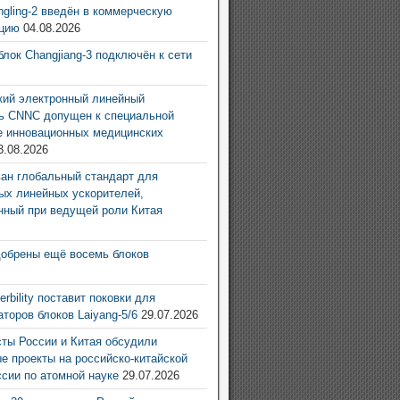
ingling-2 введён в коммерческую
ацию
04.08.2026
блок Changjiang-3 подключён к сети
6
ий электронный линейный
ь CNNC допущен к специальной
е инновационных медицинских
3.08.2026
ан глобальный стандарт для
ых линейных ускорителей,
нный при ведущей роли Китая
6
добрены ещё восемь блоков
6
rbility поставит поковки для
аторов блоков Laiyang-5/6
29.07.2026
ты России и Китая обсудили
е проекты на российско-китайской
ссии по атомной науке
29.07.2026