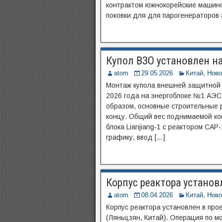
контрактом южнокорейские машино
поковки для для парогенераторов 
Купол ВЗО установлен на
atom
29.05.2026
Китай
,
Ново
Монтаж купола внешней защитной 
2026 года на энергоблоке №1 АЭС L
образом, основные строительные 
концу. Общий вес поднимаемой кон
блока Lianjiang-1 с реактором CAP
графику, ввод […]
Корпус реактора установл
atom
08.04.2026
Китай
,
Ново
Корпус реактора установлен в про
(Ляньцзян, Китай). Операция по м