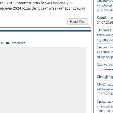
Состоялос
о: SPIC Строительство блока Lianjiang-2 с
китайской
апреле 2024 года. За проект отвечает корпорация
26.07.202
Китай – н
Read Post
24.07.202
Эксперт В
техническ
подразде
ьи
Comments
Сможет ли
ядерное б
гонку воо
Корпус ре
положение
Changjian
CNNC подд
техническ
13.07.202
Представ
электрост
ТВС»
10.0