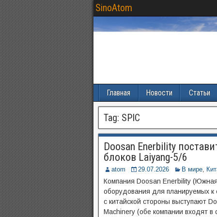
SinoAtom
Главная
Новости
Статьи
Tag:
SPIC
Doosan Enerbility постав
блоков Laiyang-5/6
atom
29.07.2026
В мире
,
Кит
Компания Doosan Enerbility (Южная
оборудования для планируемых к с
с китайской стороны выступают Dong
Machinery (обе компании входят в с