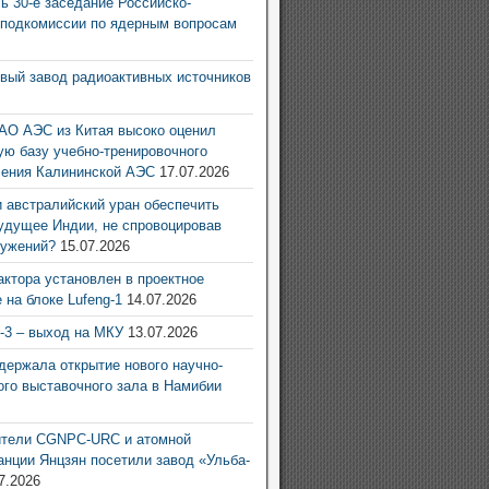
ь 30-е заседание Российско-
 подкомиссии по ядерным вопросам
6
овый завод радиоактивных источников
6
АО АЭС из Китая высоко оценил
ую базу учебно-тренировочного
ления Калининской АЭС
17.07.2026
 австралийский уран обеспечить
удущее Индии, не спровоцировав
ружений?
15.07.2026
актора установлен в проектное
 на блоке Lufeng-1
14.07.2026
g-3 – выход на МКУ
13.07.2026
ержала открытие нового научно-
ого выставочного зала в Намибии
6
ители CGNPC-URC и атомной
анции Янцзян посетили завод «Ульба-
7.2026