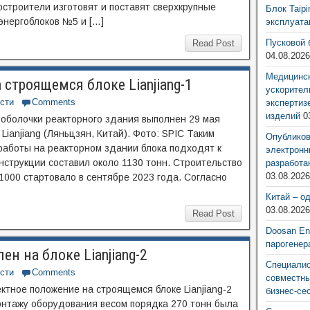
строители изготовят и поставят сверхкрупные
Блок Taip
энергоблоков №5 и […]
эксплуат
Пусковой 
Read Post
04.08.202
Медицинск
 строящемся блоке Lianjiang-1
ускорител
сти
Comments
экспертиз
изделий
0
оболочки реакторного здания выполнен 29 мая
ianjiang (Ляньцзян, Китай). Фото: SPIC Таким
Опубликов
работы на реакторном здании блока подходят к
электронн
струкции составил около 1130 тонн. Строительство
разработа
03.08.202
-1000 стартовало в сентябре 2023 года. Согласно
Китай – о
03.08.202
Read Post
Doosan Ene
парогенер
ен на блоке Lianjiang-2
Специалис
сти
Comments
совместны
ектное положение на строящемся блоке Lianjiang-2
бизнес-се
онтажу оборудования весом порядка 270 тонн была