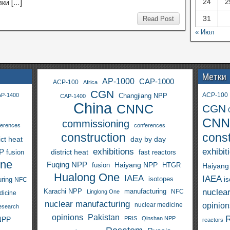
24
2
ки […]
31
Read Post
« Июл
Метки
AP-1000
CAP-1000
ACP-100
Africa
CGN
ACP-100
P-1400
Changjiang NPP
CAP-1400
China
CNNC
CGN
CNN
commissioning
ferences
conferences
construction
const
ict heat
day by day
exhibitions
exhibit
PP
district heat
fast reactors
fusion
One
Fuqing NPP
Haiyang NPP
fusion
HTGR
Haiyang
Hualong One
IAEA
IAEA
isotopes
i
ring
NFC
nuclea
Karachi NPP
manufacturing
NFC
Linglong One
dicine
nuclear manufacturing
opinion
nuclear medicine
esearch
opinions
Pakistan
NPP
PRIS
Qinshan NPP
reactors