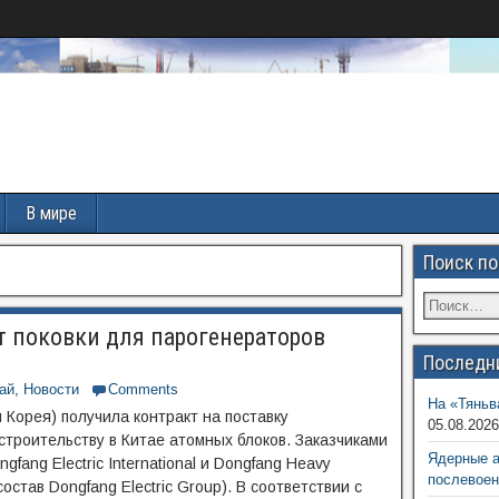
В мире
Поиск по
ит поковки для парогенераторов
Последн
ай
,
Новости
Comments
На «Тяньв
 Корея) получила контракт на поставку
05.08.202
троительству в Китае атомных блоков. Заказчиками
Ядерные 
fang Electric International и Dongfang Heavy
послевоен
остав Dongfang Electric Group). В соответствии с