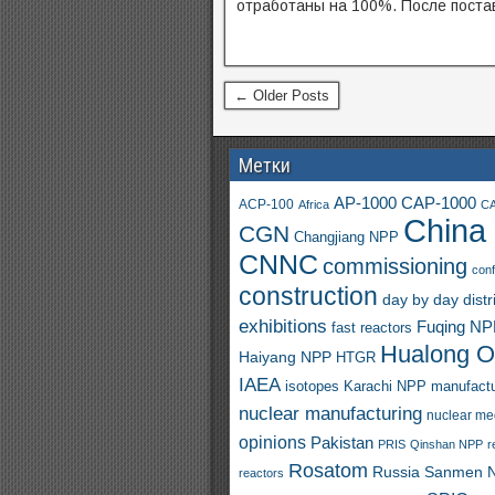
отработаны на 100%. После постав
← Older Posts
Метки
AP-1000
CAP-1000
ACP-100
Africa
CA
China
CGN
Changjiang NPP
CNNC
commissioning
con
construction
day by day
distr
exhibitions
Fuqing N
fast reactors
Hualong 
Haiyang NPP
HTGR
IAEA
isotopes
Karachi NPP
manufactu
nuclear manufacturing
nuclear me
opinions
Pakistan
PRIS
Qinshan NPP
r
Rosatom
Russia
Sanmen 
reactors