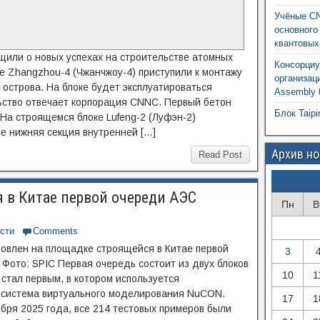
Учёные CN
основного
квантовых
щили о новых успехах на строительстве атомных
Консорциу
е Zhangzhou-4 (Чжанчжоу-4) приступили к монтажу
организац
острова. На блоке будет эксплуатироваться
Assembly
льство отвечает корпорация CNNC. Первый бетон
Блок Taipi
 На строящемся блоке Lufeng-2 (Луфэн-2)
е нижняя секция внутренней […]
Архив н
Read Post
 в Китае первой очереди АЭС
Пн
В
Т
сти
Comments
овлен на площадке строящейся в Китае первой
3
 Фото: SPIC Первая очередь состоит из двух блоков
10
1
стал первым, в котором используется
 система виртуального моделирования NuCON.
17
1
бря 2025 года, все 214 тестовых примеров были