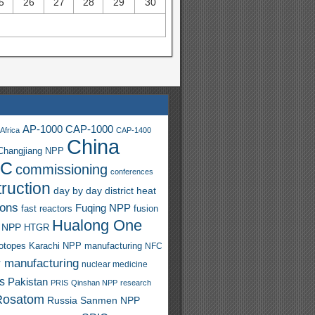
5
26
27
28
29
30
AP-1000
CAP-1000
Africa
CAP-1400
China
Changjiang NPP
C
commissioning
conferences
ruction
day by day
district heat
ions
Fuqing NPP
fast reactors
fusion
Hualong One
 NPP
HTGR
sotopes
Karachi NPP
manufacturing
NFC
r manufacturing
nuclear medicine
s
Pakistan
PRIS
Qinshan NPP
research
Rosatom
Russia
Sanmen NPP