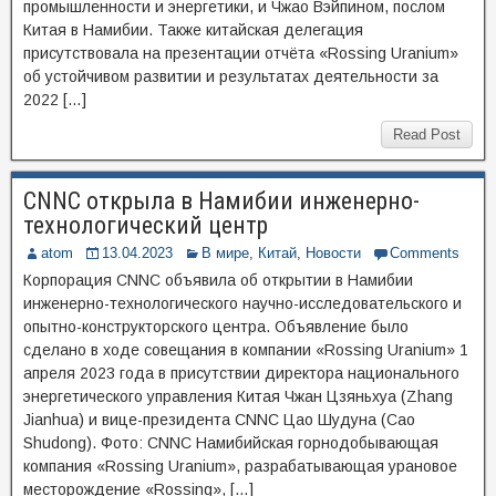
промышленности и энергетики, и Чжао Вэйпином, послом
Китая в Намибии. Также китайская делегация
присутствовала на презентации отчёта «Rossing Uranium»
об устойчивом развитии и результатах деятельности за
2022 […]
Read Post
CNNC открыла в Намибии инженерно-
технологический центр
atom
13.04.2023
В мире
,
Китай
,
Новости
Comments
Корпорация CNNC объявила об открытии в Намибии
инженерно-технологического научно-исследовательского и
опытно-конструкторского центра. Объявление было
сделано в ходе совещания в компании «Rossing Uranium» 1
апреля 2023 года в присутствии директора национального
энергетического управления Китая Чжан Цзяньхуа (Zhang
Jianhua) и вице-президента CNNC Цао Шудуна (Cao
Shudong). Фото: CNNC Намибийская горнодобывающая
компания «Rossing Uranium», разрабатывающая урановое
месторождение «Rossing», […]