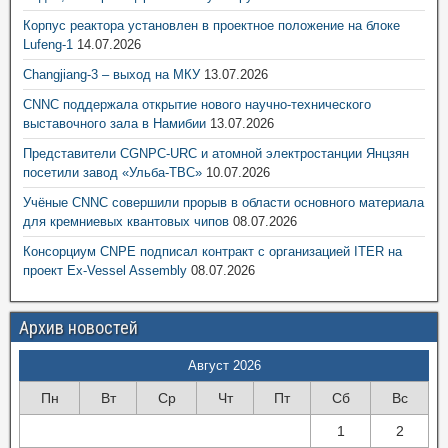
Корпус реактора установлен в проектное положение на блоке
Lufeng-1
14.07.2026
Changjiang-3 – выход на МКУ
13.07.2026
CNNC поддержала открытие нового научно-технического
выставочного зала в Намибии
13.07.2026
Представители CGNPC-URC и атомной электростанции Янцзян
посетили завод «Ульба-ТВС»
10.07.2026
Учёные CNNC совершили прорыв в области основного материала
для кремниевых квантовых чипов
08.07.2026
Консорциум CNPE подписал контракт с организацией ITER на
проект Ex-Vessel Assembly
08.07.2026
Архив новостей
Август 2026
Пн
Вт
Ср
Чт
Пт
Сб
Вс
1
2