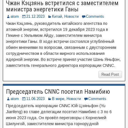
Чжан Кэцзянь встретился с заместителем
министра энергетики Ганы
atom
21.12.2023
Китай
,
Новости
Comments
Чжан Кэцзянь, руководитель китайского агентства по
атомной энергии, встретился 19 декабря 2023 года в
Пекине с Уильямом Айду, заместителем министра
энергетики Ганы. В ходе встречи состоялся углублённый
обмен мнениями по вопросам, связанным с двусторонним
сотрудничеством в области мирного использования
ядерной энергии. Во встрече принял участие Шэнь Яньфэн,
заместитель генерального директора корпорации CNNC.
Read Post
Председатель CNNC посетил Намибию
atom
11.06.2023
В мире
,
Новости
Comments
Председатель корпорации CNNC Юй Цзяньфэн (Yu
Jianfeng) во главе делегации посетил Намибию с 3 по 6
июня 2023 года. Он провёл переговоры с Корнелией
Шилунгой, заместителем министра горнорудной