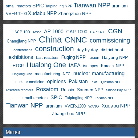
Tianwan NPP
SPIC
uranium
small reactors
Taipingling NPP
Xudabu NPP
Zhangzhou NPP
VVER-1200
CGN
AP-1000
CAP-1000
ACP-100
Africa
CAP-1400
China
CNNC
commissioning
Changjiang NPP
construction
day by day
district heat
conferences
exhibitions
Fuqing NPP
Haiyang NPP
fast reactors
fusion
Hualong One
IAEA
HTGR
isotopes
Karachi NPP
nuclear manufacturing
manufacturing
NFC
Linglong One
opinions
Pakistan
nuclear medicine
PRIS
Qinshan NPP
Rosatom
Russia
Sanmen NPP
research reactors
Shidao Bay NPP
SPIC
small reactors
Taipingling NPP
Taishan NPP
Tianwan NPP
uranium
Xudabu NPP
VVER-1200
WANO
Zhangzhou NPP
Метки