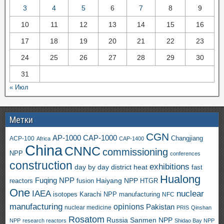
3
4
5
6
7
8
9
10
11
12
13
14
15
16
17
18
19
20
21
22
23
24
25
26
27
28
29
30
31
« Июл
Метки
CGN
AP-1000
CAP-1000
ACP-100
Changjiang
Africa
CAP-1400
China
CNNC
commissioning
NPP
conferences
construction
exhibitions
day by day
district heat
fast
Hualong
Fuqing NPP
Haiyang NPP
reactors
HTGR
fusion
One
IAEA
nuclear
isotopes
Karachi NPP
manufacturing
NFC
manufacturing
opinions
Pakistan
nuclear medicine
PRIS
Qinshan
Rosatom
Russia
Sanmen NPP
NPP
research reactors
Shidao Bay NPP