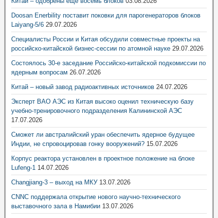
Китай – одобрены ещё восемь блоков
03.08.2026
Doosan Enerbility поставит поковки для парогенераторов блоков
Laiyang-5/6
29.07.2026
Специалисты России и Китая обсудили совместные проекты на
российско-китайской бизнес-сессии по атомной науке
29.07.2026
Состоялось 30-е заседание Российско-китайской подкомиссии по
ядерным вопросам
26.07.2026
Китай – новый завод радиоактивных источников
24.07.2026
Эксперт ВАО АЭС из Китая высоко оценил техническую базу
учебно-тренировочного подразделения Калининской АЭС
17.07.2026
Сможет ли австралийский уран обеспечить ядерное будущее
Индии, не спровоцировав гонку вооружений?
15.07.2026
Корпус реактора установлен в проектное положение на блоке
Lufeng-1
14.07.2026
Changjiang-3 – выход на МКУ
13.07.2026
CNNC поддержала открытие нового научно-технического
выставочного зала в Намибии
13.07.2026