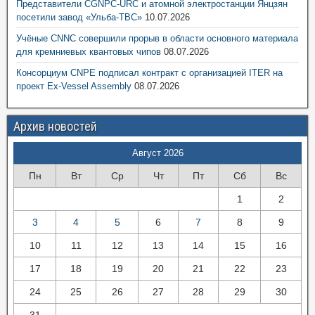
Представители CGNPC-URC и атомной электростанции Янцзян
посетили завод «Ульба-ТВС»
10.07.2026
Учёные CNNC совершили прорыв в области основного материала
для кремниевых квантовых чипов
08.07.2026
Консорциум CNPE подписал контракт с организацией ITER на
проект Ex-Vessel Assembly
08.07.2026
Архив новостей
Август 2026
Пн
Вт
Ср
Чт
Пт
Сб
Вс
1
2
3
4
5
6
7
8
9
10
11
12
13
14
15
16
17
18
19
20
21
22
23
24
25
26
27
28
29
30