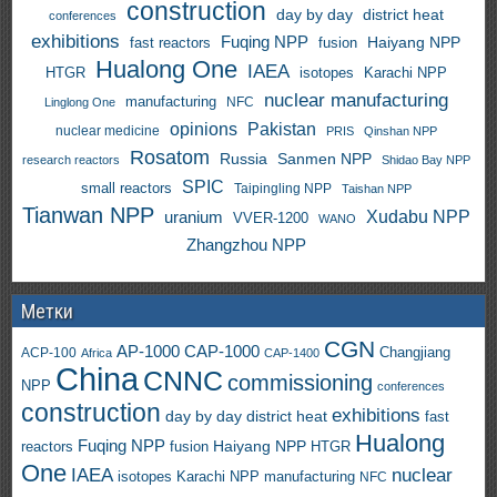
construction
day by day
district heat
conferences
exhibitions
Fuqing NPP
Haiyang NPP
fast reactors
fusion
Hualong One
IAEA
HTGR
isotopes
Karachi NPP
nuclear manufacturing
manufacturing
NFC
Linglong One
opinions
Pakistan
nuclear medicine
PRIS
Qinshan NPP
Rosatom
Russia
Sanmen NPP
research reactors
Shidao Bay NPP
SPIC
small reactors
Taipingling NPP
Taishan NPP
Tianwan NPP
uranium
Xudabu NPP
VVER-1200
WANO
Zhangzhou NPP
Метки
CGN
AP-1000
CAP-1000
ACP-100
Changjiang
Africa
CAP-1400
China
CNNC
commissioning
NPP
conferences
construction
exhibitions
day by day
district heat
fast
Hualong
Fuqing NPP
Haiyang NPP
reactors
HTGR
fusion
One
IAEA
nuclear
isotopes
Karachi NPP
manufacturing
NFC