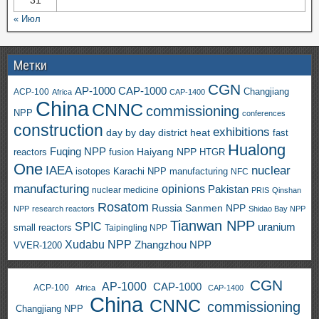
31
« Июл
Метки
CGN
AP-1000
CAP-1000
ACP-100
Changjiang
Africa
CAP-1400
China
CNNC
commissioning
NPP
conferences
construction
exhibitions
day by day
district heat
fast
Hualong
Fuqing NPP
Haiyang NPP
reactors
HTGR
fusion
One
IAEA
nuclear
isotopes
Karachi NPP
manufacturing
NFC
manufacturing
opinions
Pakistan
nuclear medicine
PRIS
Qinshan
Rosatom
Russia
Sanmen NPP
NPP
research reactors
Shidao Bay NPP
Tianwan NPP
SPIC
uranium
small reactors
Taipingling NPP
Xudabu NPP
Zhangzhou NPP
VVER-1200
CGN
AP-1000
CAP-1000
ACP-100
Africa
CAP-1400
China
CNNC
commissioning
Changjiang NPP