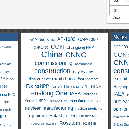
24
2
31
« Июл
Метки
AP-1000
CAP-1000
ACP-100
Africa
CGN
ACP-100
P-1400
Changjiang NPP
CAP-1400
China
CNNC
CGN
CNN
commissioning
ferences
conferences
construction
const
ict heat
day by day
exhibitions
exhibit
PP
district heat
fast reactors
fusion
One
Fuqing NPP
Haiyang NPP
fusion
HTGR
Haiyang
Hualong One
IAEA
IAEA
isotopes
i
ring
NFC
nuclea
Karachi NPP
manufacturing
NFC
Linglong One
dicine
nuclear manufacturing
opinion
nuclear medicine
esearch
opinions
Pakistan
NPP
PRIS
Qinshan NPP
reactors
Rosatom
Russia
research reactors
pingling
Shidao Ba