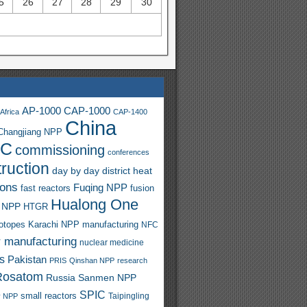
5
26
27
28
29
30
AP-1000
CAP-1000
Africa
CAP-1400
China
Changjiang NPP
C
commissioning
conferences
ruction
day by day
district heat
ions
Fuqing NPP
fast reactors
fusion
Hualong One
 NPP
HTGR
sotopes
Karachi NPP
manufacturing
NFC
r manufacturing
nuclear medicine
s
Pakistan
PRIS
Qinshan NPP
research
Rosatom
Russia
Sanmen NPP
SPIC
small reactors
y NPP
Taipingling