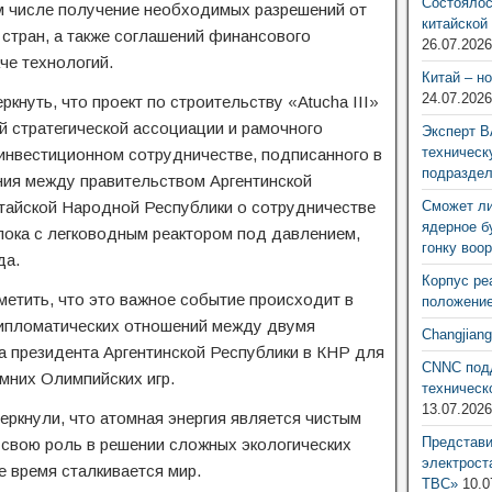
Состоялос
м числе получение необходимых разрешений от
китайской
стран, а также соглашений финансового
26.07.202
че технологий.
Китай – н
24.07.202
кнуть, что проект по строительству «Atucha III»
 стратегической ассоциации и рамочного
Эксперт В
техническ
инвестиционном сотрудничестве, подписанного в
подразде
ения между правительством Аргентинской
тайской Народной Республики о сотрудничестве
Сможет ли
ядерное б
блока с легководным реактором под давлением,
гонку воо
да.
Корпус ре
етить, что это важное событие происходит в
положение
дипломатических отношений между двумя
Changjian
та президента Аргентинской Республики в КНР для
CNNC подд
мних Олимпийских игр.
техническ
13.07.202
еркнули, что атомная энергия является чистым
Представ
 свою роль в решении сложных экологических
электрост
е время сталкивается мир.
ТВС»
10.0