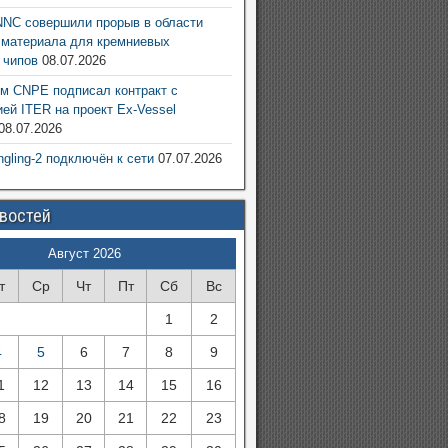
NC совершили прорыв в области
 материала для кремниевых
 чипов
08.07.2026
м CNPE подписал контракт с
ией ITER на проект Ex-Vessel
08.07.2026
ngling-2 подключён к сети
07.07.2026
овостей
Август 2026
т
Ср
Чт
Пт
Сб
Вс
1
2
4
5
6
7
8
9
1
12
13
14
15
16
8
19
20
21
22
23