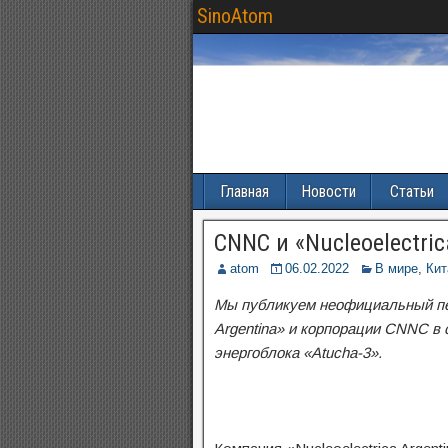
SinoAtom
Главная
Новости
Статьи
CNNC и «Nucleoelectric
atom
06.02.2022
В мире
,
Кит
Мы публикуем неофициальный пер
Argentina» и корпорации CNNC в 
энергоблока «Atucha-3».