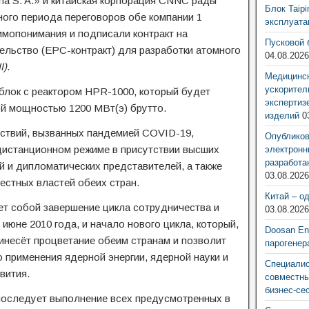
ina S. A.» и китайская корпорация CNNC рады
Блок Taip
ого периода переговоров обе компании 1
эксплуат
имопонимания и подписали контракт на
Пусковой 
тельство (EPC-контракт) для разработки атомного
04.08.202
I)
.
Медицинск
ускорител
блок с реактором HPR-1000, который будет
экспертиз
й мощностью 1200 МВт(э) брутто.
изделий
0
ствий, вызванных пандемией COVID-19,
Опубликов
дистанционном режиме в присутствии высших
электронн
разработа
 и дипломатических представителей, а также
03.08.202
естных властей обеих стран.
Китай – о
т собой завершение цикла сотрудничества и
03.08.202
июне 2010 года, и начало нового цикла, который,
Doosan Ene
ринесёт процветание обеим странам и позволит
парогенер
о применения ядерной энергии, ядерной науки и
Специалис
вития.
совместны
бизнес-се
последует выполнение всех предусмотренных в