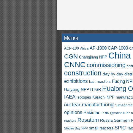
Метки
AP-1000
CAP-1000
ACP-100
Africa
CA
China
CGN
Changjiang NPP
CNNC
commissioning
con
construction
day by day
distr
exhibitions
Fuqing N
fast reactors
Hualong 
Haiyang NPP
HTGR
IAEA
isotopes
Karachi NPP
manufactu
nuclear manufacturing
nuclear me
opinions
Pakistan
PRIS
Qinshan NPP
r
Rosatom
Russia
Sanmen 
reactors
SPIC
small reactors
Shidao Bay NPP
Tai