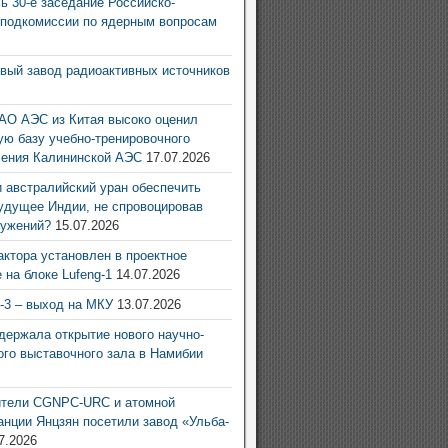
ь 30-е заседание Российско-
 подкомиссии по ядерным вопросам
6
овый завод радиоактивных источников
6
АО АЭС из Китая высоко оценил
ую базу учебно-тренировочного
ления Калининской АЭС
17.07.2026
 австралийский уран обеспечить
удущее Индии, не спровоцировав
ружений?
15.07.2026
актора установлен в проектное
 на блоке Lufeng-1
14.07.2026
g-3 – выход на МКУ
13.07.2026
ержала открытие нового научно-
ого выставочного зала в Намибии
6
ители CGNPC-URC и атомной
анции Янцзян посетили завод «Ульба-
7.2026