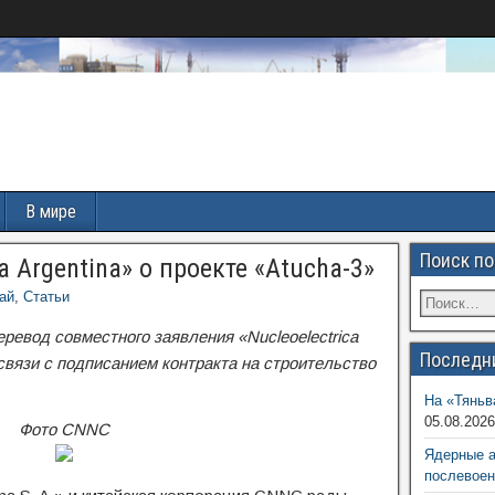
В мире
Поиск по
a Argentina» о проекте «Atucha-3»
ай
,
Статьи
евод совместного заявления «Nucleoelectrica
Последн
связи с подписанием контракта на строительство
На «Тяньв
05.08.202
Фото CNNC
Ядерные 
послевоен