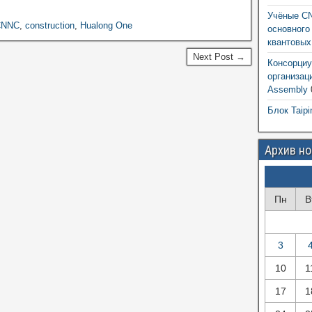
Учёные CN
CNNC
,
construction
,
Hualong One
основного
квантовых
Next Post →
Консорциу
организац
Assembly
Блок Taipi
Архив н
Пн
В
3
10
1
17
1