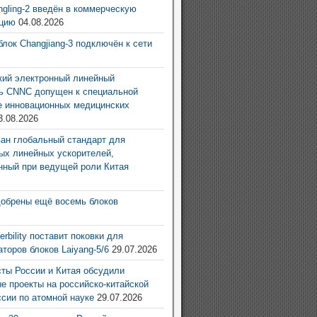
ingling-2 введён в коммерческую
ацию
04.08.2026
блок Changjiang-3 подключён к сети
6
ий электронный линейный
ь CNNC допущен к специальной
е инновационных медицинских
3.08.2026
ан глобальный стандарт для
ых линейных ускорителей,
нный при ведущей роли Китая
6
добрены ещё восемь блоков
6
rbility поставит поковки для
аторов блоков Laiyang-5/6
29.07.2026
ты России и Китая обсудили
е проекты на российско-китайской
ссии по атомной науке
29.07.2026