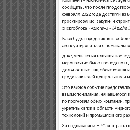
Компания «Nucleoelectrica Argent
сообщить, что после плодотворн
февраля 2022 года достигли вза
проектирование, закупки и строи
энергоблока «Atucha-3»
(Atucha II
Блок будет представлять собой 
эксплуатироваться с номинально
Для уменьшения влияния послед
мероприятие было проведено в 
должностных лиц обеих компаний
представителей центральных и м
Это важное событие представляе
взаимопонимания, начавшегося в 
по прогнозам обеих компаний, п
укрепить связи в области мирног
технологий и промышленного раз
За подписанием EPC-контракта 