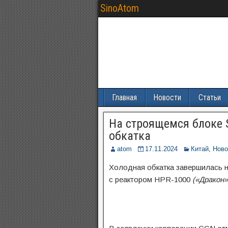
SinoAtom
Главная
Новости
Статьи
На строящемся блоке 
обкатка
atom
17.11.2024
Китай
,
Ново
Холодная обкатка завершилась н
с реактором HPR-1000
(«Дракон»