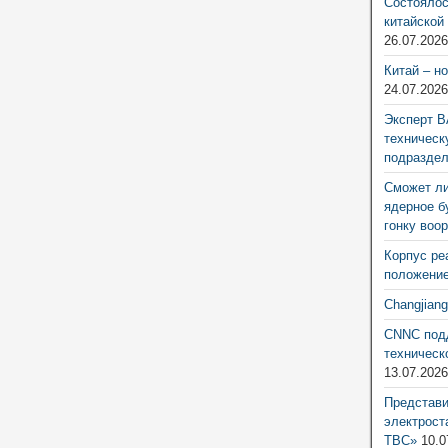
Состоялос
китайской
26.07.202
Китай – н
24.07.202
Эксперт В
техническ
подразде
Сможет ли
ядерное б
гонку воо
Корпус ре
положение
Changjian
CNNC подд
техническ
13.07.202
Представ
электрост
ТВС»
10.0