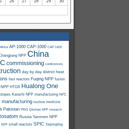
5
26
27
28
29
30
AP-1000
CAP-1000
Africa
CAP-1400
China
Changjiang NPP
C
commissioning
conferences
ruction
day by day
district heat
ions
Fuqing NPP
fast reactors
fusion
Hualong One
 NPP
HTGR
sotopes
Karachi NPP
manufacturing
NFC
r manufacturing
nuclear medicine
s
Pakistan
PRIS
Qinshan NPP
research
Rosatom
Russia
Sanmen NPP
SPIC
small reactors
y NPP
Taipingling