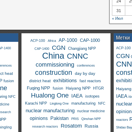
24
2
31
« Июл
Метки
AP-1000
CAP-1000
ACP-100
Africa
CGN
ACP-100
P-1400
Changjiang NPP
CAP-1400
China
CNNC
CGN
CNN
commissioning
ferences
conferences
construction
const
ict heat
day by day
exhibitions
exhibit
PP
district heat
fast reactors
fusion
One
Fuqing NPP
Haiyang NPP
fusion
HTGR
Haiyang
Hualong One
IAEA
IAEA
isotopes
i
ring
NFC
nuclea
Karachi NPP
manufacturing
NFC
Linglong One
dicine
nuclear manufacturing
opinion
nuclear medicine
esearch
opinions
Pakistan
NPP
PRIS
Qinshan NPP
reactors
Rosatom
Russia
research reactors
pingling
Shidao Ba