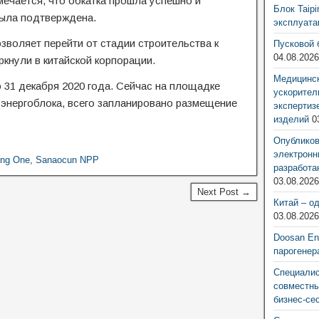
ечается, что обкатка прошла успешно и
Блок Taip
была подтверждена.
эксплуат
зволяет перейти от стадии строительства к
Пусковой 
04.08.202
ркнули в китайской корпорации.
Медицинск
 31 декабря 2020 года. Сейчас на площадке
ускорител
энергоблока, всего запланировано размещение
экспертиз
изделий
0
Опубликов
электронн
ong One
,
Sanaocun NPP
разработа
03.08.202
Next Post →
Китай – о
03.08.202
Doosan Ene
парогенер
Специалис
совместны
бизнес-се