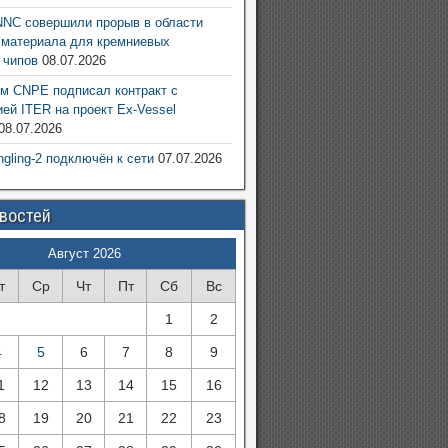
NC совершили прорыв в области
 материала для кремниевых
 чипов
08.07.2026
м CNPE подписал контракт с
ией ITER на проект Ex-Vessel
08.07.2026
ngling-2 подключён к сети
07.07.2026
овостей
Август 2026
т
Ср
Чт
Пт
Сб
Вс
1
2
4
5
6
7
8
9
1
12
13
14
15
16
8
19
20
21
22
23