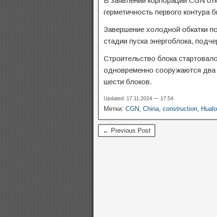
В заявлении корпорации CGN отм
герметичность первого контура 
Завершение холодной обкатки по
стадии пуска энергоблока, подче
Строительство блока стартовало
одновременно сооружаются два 
шести блоков.
Updated: 17.11.2024 — 17:54
Метки:
CGN
,
China
,
construction
,
Hual
← Previous Post