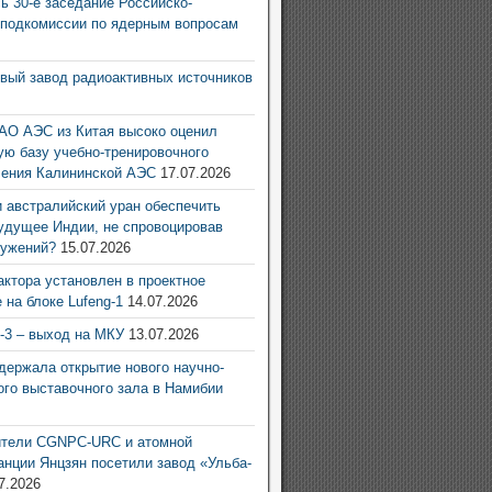
ь 30-е заседание Российско-
 подкомиссии по ядерным вопросам
6
овый завод радиоактивных источников
6
АО АЭС из Китая высоко оценил
ую базу учебно-тренировочного
ления Калининской АЭС
17.07.2026
 австралийский уран обеспечить
удущее Индии, не спровоцировав
ружений?
15.07.2026
актора установлен в проектное
 на блоке Lufeng-1
14.07.2026
g-3 – выход на МКУ
13.07.2026
ержала открытие нового научно-
ого выставочного зала в Намибии
6
ители CGNPC-URC и атомной
анции Янцзян посетили завод «Ульба-
7.2026