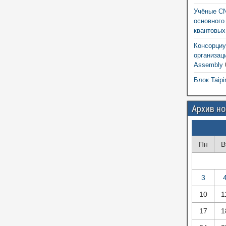
Учёные CN
основного
квантовых
Консорциу
организац
Assembly
Блок Taipi
Архив н
Пн
В
3
10
1
17
1