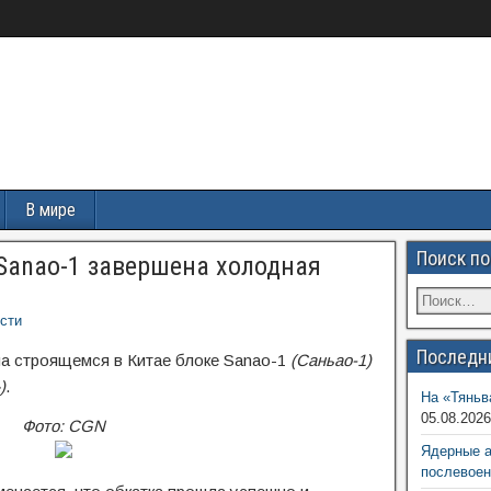
В мире
Поиск по
Sanao-1 завершена холодная
сти
Последн
а строящемся в Китае блоке Sanao-1
(Саньао-1)
)
.
На «Тяньв
05.08.202
Фото: CGN
Ядерные 
послевоен