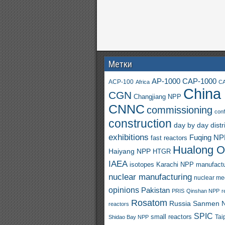
Метки
AP-1000
CAP-1000
ACP-100
Africa
CA
China
CGN
Changjiang NPP
CNNC
commissioning
con
construction
day by day
distr
exhibitions
Fuqing N
fast reactors
Hualong 
Haiyang NPP
HTGR
IAEA
isotopes
Karachi NPP
manufactu
nuclear manufacturing
nuclear me
opinions
Pakistan
PRIS
Qinshan NPP
r
Rosatom
Russia
Sanmen 
reactors
SPIC
small reactors
Shidao Bay NPP
Tai