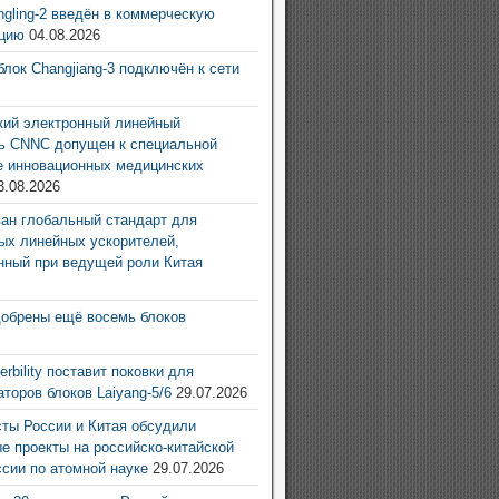
ingling-2 введён в коммерческую
ацию
04.08.2026
блок Changjiang-3 подключён к сети
6
ий электронный линейный
ь CNNC допущен к специальной
е инновационных медицинских
3.08.2026
ан глобальный стандарт для
ых линейных ускорителей,
нный при ведущей роли Китая
6
добрены ещё восемь блоков
6
rbility поставит поковки для
аторов блоков Laiyang-5/6
29.07.2026
ты России и Китая обсудили
е проекты на российско-китайской
ссии по атомной науке
29.07.2026