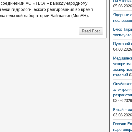
На «Тяньв
рисоединении АО «ТВЭЛ» к международному
05.08.202
енки гидрологического реагирования во время
Ядерные 
овательской лаборатории Бэйшань» (MonEH).
послевоен
Блок Taip
Read Post
эксплуат
Пусковой 
04.08.202
Медицинск
ускорител
экспертиз
изделий
0
Опубликов
электронн
разработа
03.08.202
Китай – о
03.08.202
Doosan Ene
парогенер