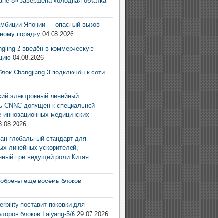
ане-8» завершена холодная обкатка
6
амбиции Японии — опасный вызов
ному порядку
04.08.2026
ingling-2 введён в коммерческую
ацию
04.08.2026
блок Changjiang-3 подключён к сети
6
ий электронный линейный
ь CNNC допущен к специальной
е инновационных медицинских
3.08.2026
ан глобальный стандарт для
ых линейных ускорителей,
нный при ведущей роли Китая
6
добрены ещё восемь блоков
6
rbility поставит поковки для
аторов блоков Laiyang-5/6
29.07.2026