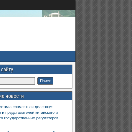
 сайту
ие новости
етила совместная делегация
 и представителей китайского и
го государственных регуляторов
6