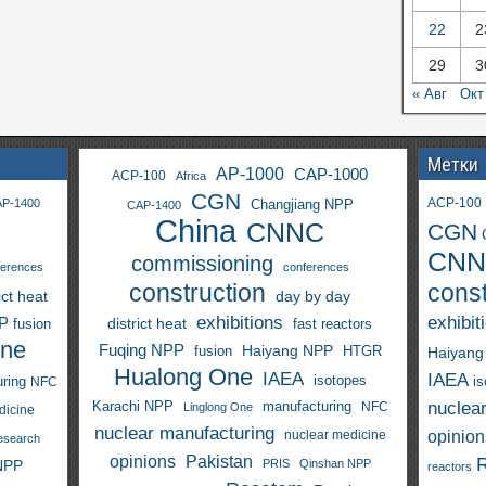
22
2
29
3
« Авг
Окт
Метки
AP-1000
CAP-1000
ACP-100
Africa
CGN
ACP-100
P-1400
Changjiang NPP
CAP-1400
China
CNNC
CGN
CNN
commissioning
ferences
conferences
construction
const
ict heat
day by day
exhibitions
exhibit
PP
district heat
fast reactors
fusion
One
Fuqing NPP
Haiyang NPP
fusion
HTGR
Haiyang
Hualong One
IAEA
IAEA
isotopes
i
ring
NFC
nuclea
Karachi NPP
manufacturing
NFC
Linglong One
dicine
nuclear manufacturing
opinion
nuclear medicine
esearch
opinions
Pakistan
NPP
PRIS
Qinshan NPP
reactors