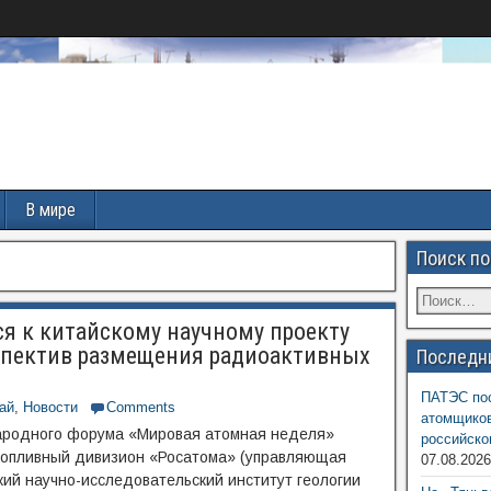
В мире
Поиск по
я к китайскому научному проекту
спектив размещения радиоактивных
Последн
ПАТЭС пос
ай
,
Новости
Comments
атомщиков
ародного форума «Мировая атомная неделя»
российско
 Топливный дивизион «Росатома» (управляющая
07.08.202
ий научно-исследовательский институт геологии