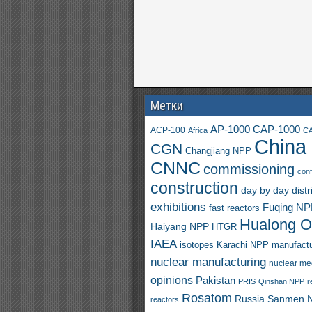
Метки
AP-1000
CAP-1000
ACP-100
Africa
CA
China
CGN
Changjiang NPP
CNNC
commissioning
con
construction
day by day
distr
exhibitions
Fuqing N
fast reactors
Hualong 
Haiyang NPP
HTGR
IAEA
isotopes
Karachi NPP
manufactu
nuclear manufacturing
nuclear me
opinions
Pakistan
PRIS
Qinshan NPP
r
Rosatom
Russia
Sanmen 
reactors