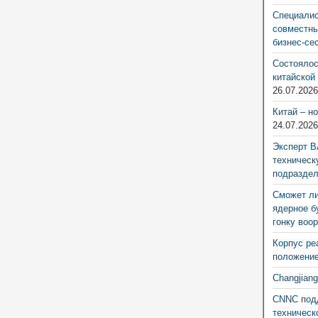
Специалис
совместны
бизнес-се
Состоялос
китайской
26.07.202
Китай – н
24.07.202
Эксперт В
техническ
подразде
Сможет ли
ядерное б
гонку воо
Корпус ре
положение
Changjian
CNNC подд
техническ