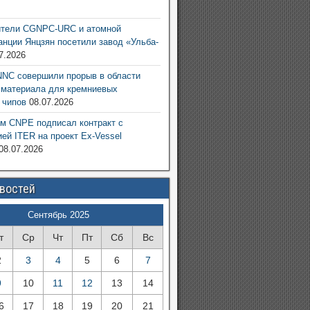
6
ители CGNPC-URC и атомной
анции Янцзян посетили завод «Ульба-
7.2026
NC совершили прорыв в области
 материала для кремниевых
 чипов
08.07.2026
м CNPE подписал контракт с
ией ITER на проект Ex-Vessel
08.07.2026
овостей
Сентябрь 2025
т
Ср
Чт
Пт
Сб
Вс
2
3
4
5
6
7
9
10
11
12
13
14
6
17
18
19
20
21