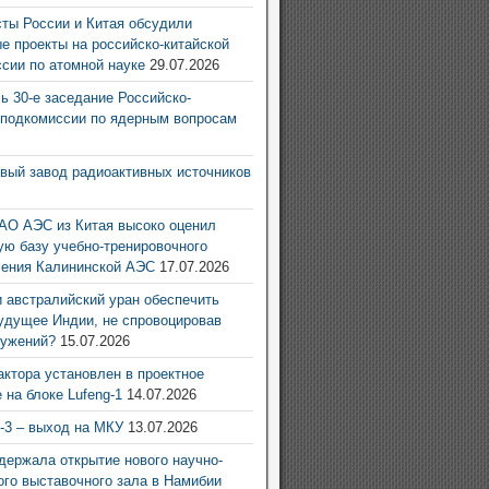
ты России и Китая обсудили
е проекты на российско-китайской
ссии по атомной науке
29.07.2026
ь 30-е заседание Российско-
 подкомиссии по ядерным вопросам
6
овый завод радиоактивных источников
6
АО АЭС из Китая высоко оценил
ую базу учебно-тренировочного
ления Калининской АЭС
17.07.2026
 австралийский уран обеспечить
удущее Индии, не спровоцировав
ружений?
15.07.2026
актора установлен в проектное
 на блоке Lufeng-1
14.07.2026
g-3 – выход на МКУ
13.07.2026
ержала открытие нового научно-
ого выставочного зала в Намибии