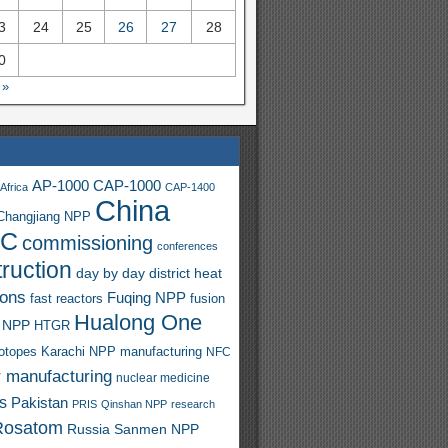
3
24
25
26
27
28
0
 »
AP-1000
CAP-1000
Africa
CAP-1400
China
Changjiang NPP
C
commissioning
conferences
ruction
day by day
district heat
ions
Fuqing NPP
fast reactors
fusion
Hualong One
 NPP
HTGR
sotopes
Karachi NPP
manufacturing
NFC
r manufacturing
nuclear medicine
s
Pakistan
PRIS
Qinshan NPP
research
Rosatom
Russia
Sanmen NPP