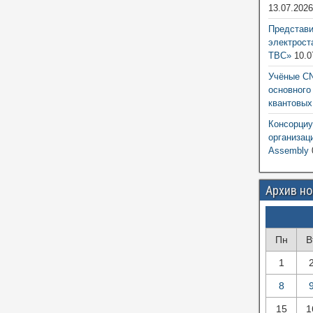
13.07.202
Представ
электрост
ТВС»
10.0
Учёные CN
основного
квантовых
Консорциу
организац
Assembly
Архив н
Пн
В
1
8
15
1