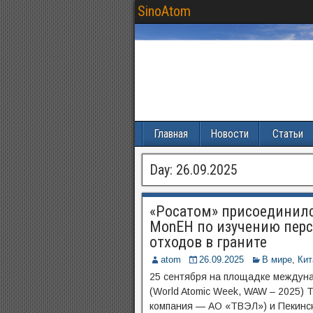
SinoAtom
Главная
Новости
Статьи
Day:
26.09.2025
«Росатом» присоединилс
MonEH по изучению пер
отходов в граните
atom
26.09.2025
В мире
,
Кит
25 сентября на площадке междун
(World Atomic Week, WAW – 2025)
компания — АО «ТВЭЛ») и Пекинск