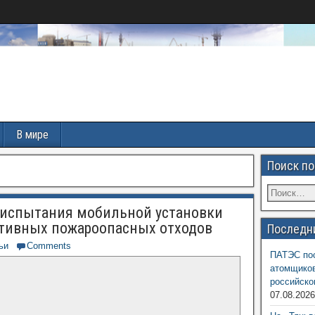
В мире
Поиск по
 испытания мобильной установки
ктивных пожароопасных отходов
Последн
ьи
Comments
ПАТЭС пос
атомщиков
российско
07.08.202