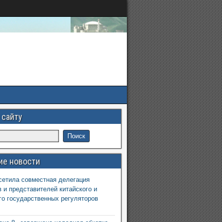
 сайту
ие новости
етила совместная делегация
 и представителей китайского и
го государственных регуляторов
6