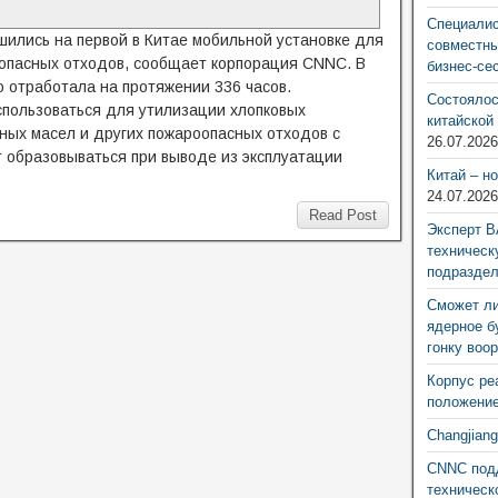
Специалис
шились на первой в Китае мобильной установке для
совместны
опасных отходов, сообщает корпорация CNNC. В
бизнес-се
 отработала на протяжении 336 часов.
Состоялос
спользоваться для утилизации хлопковых
китайской
ных масел и других пожароопасных отходов с
26.07.202
т образовываться при выводе из эксплуатации
Китай – н
24.07.202
Read Post
Эксперт В
техническ
подразде
Сможет ли
ядерное б
гонку воо
Корпус ре
положение
Changjian
CNNC подд
техническ