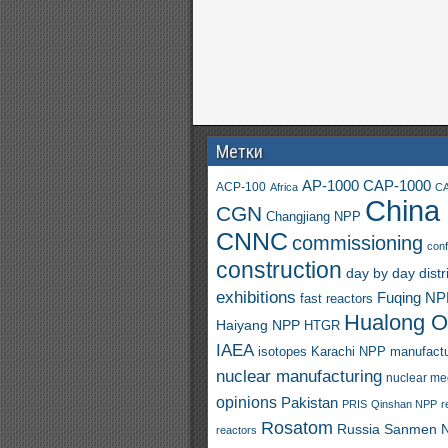
Метки
AP-1000
CAP-1000
ACP-100
Africa
CA
China
CGN
Changjiang NPP
CNNC
commissioning
con
construction
day by day
distr
exhibitions
Fuqing N
fast reactors
Hualong 
Haiyang NPP
HTGR
IAEA
isotopes
Karachi NPP
manufactu
nuclear manufacturing
nuclear me
opinions
Pakistan
PRIS
Qinshan NPP
r
Rosatom
Russia
Sanmen 
reactors