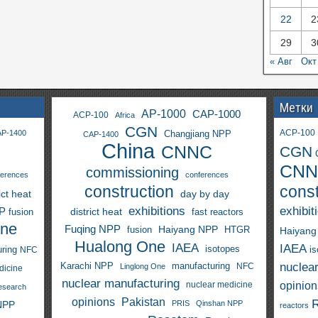
22
2
29
3
« Авг
Окт
Метки
AP-1000
CAP-1000
ACP-100
Africa
CGN
ACP-100
P-1400
Changjiang NPP
CAP-1400
China
CNNC
CGN
CNN
commissioning
ferences
conferences
construction
const
ict heat
day by day
exhibitions
exhibit
PP
district heat
fast reactors
fusion
One
Fuqing NPP
Haiyang NPP
fusion
HTGR
Haiyang
Hualong One
IAEA
IAEA
isotopes
i
ring
NFC
nuclea
Karachi NPP
manufacturing
NFC
Linglong One
dicine
nuclear manufacturing
opinion
nuclear medicine
esearch
opinions
Pakistan
NPP
PRIS
Qinshan NPP
reactors