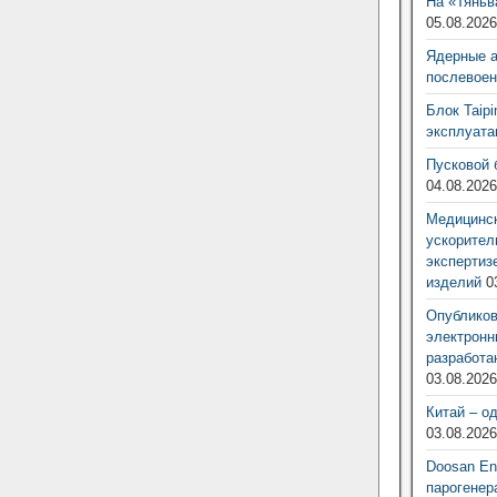
На «Тяньв
05.08.202
Ядерные 
послевоен
Блок Taip
эксплуат
Пусковой 
04.08.202
Медицинск
ускорител
экспертиз
изделий
0
Опубликов
электронн
разработа
03.08.202
Китай – о
03.08.202
Doosan Ene
парогенер