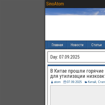
SinoAtom
Главная
Новости
Статьи
Day:
07.09.2025
В Китае прошли горячие
для утилизации низкоа
atom
07.09.2025
Китай
,
Стат