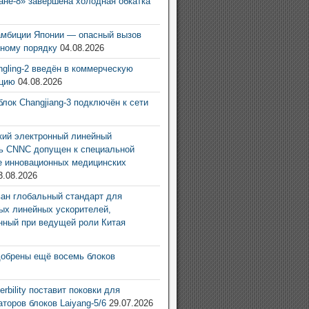
ане-8» завершена холодная обкатка
6
амбиции Японии — опасный вызов
ному порядку
04.08.2026
ingling-2 введён в коммерческую
ацию
04.08.2026
блок Changjiang-3 подключён к сети
6
ий электронный линейный
ь CNNC допущен к специальной
е инновационных медицинских
3.08.2026
ан глобальный стандарт для
ых линейных ускорителей,
нный при ведущей роли Китая
6
добрены ещё восемь блоков
6
rbility поставит поковки для
аторов блоков Laiyang-5/6
29.07.2026