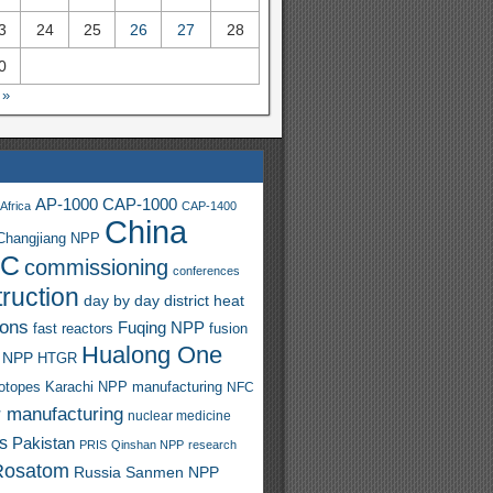
3
24
25
26
27
28
0
 »
AP-1000
CAP-1000
Africa
CAP-1400
China
Changjiang NPP
C
commissioning
conferences
ruction
day by day
district heat
ions
Fuqing NPP
fast reactors
fusion
Hualong One
 NPP
HTGR
sotopes
Karachi NPP
manufacturing
NFC
r manufacturing
nuclear medicine
s
Pakistan
PRIS
Qinshan NPP
research
Rosatom
Russia
Sanmen NPP