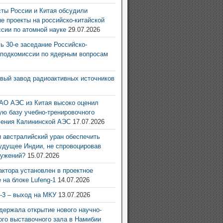
ты России и Китая обсудили
е проекты на российско-китайской
ссии по атомной науке
29.07.2026
ь 30-е заседание Российско-
 подкомиссии по ядерным вопросам
6
овый завод радиоактивных источников
6
АО АЭС из Китая высоко оценил
ую базу учебно-тренировочного
ления Калининской АЭС
17.07.2026
 австралийский уран обеспечить
удущее Индии, не спровоцировав
ружений?
15.07.2026
актора установлен в проектное
 на блоке Lufeng-1
14.07.2026
g-3 – выход на МКУ
13.07.2026
ержала открытие нового научно-
ого выставочного зала в Намибии