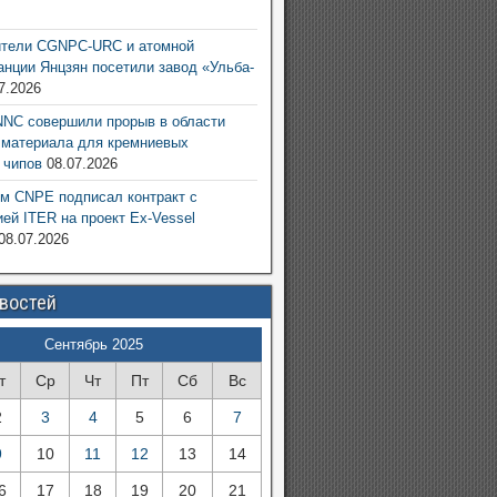
6
ители CGNPC-URC и атомной
анции Янцзян посетили завод «Ульба-
7.2026
NC совершили прорыв в области
 материала для кремниевых
 чипов
08.07.2026
м CNPE подписал контракт с
ией ITER на проект Ex-Vessel
08.07.2026
овостей
Сентябрь 2025
т
Ср
Чт
Пт
Сб
Вс
2
3
4
5
6
7
9
10
11
12
13
14
6
17
18
19
20
21