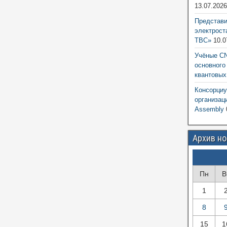
13.07.202
Представ
электрост
ТВС»
10.0
Учёные CN
основного
квантовых
Консорциу
организац
Assembly
Архив н
Пн
В
1
8
15
1