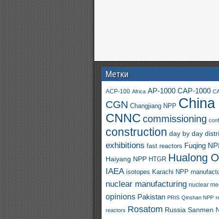
Метки
AP-1000
CAP-1000
ACP-100
Africa
CA
China
CGN
Changjiang NPP
CNNC
commissioning
con
construction
day by day
distr
exhibitions
Fuqing N
fast reactors
Hualong 
Haiyang NPP
HTGR
IAEA
isotopes
Karachi NPP
manufactu
nuclear manufacturing
nuclear me
opinions
Pakistan
PRIS
Qinshan NPP
r
Rosatom
Russia
Sanmen 
reactors