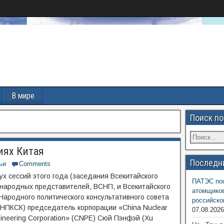
В мире
Поиск по
иях Китая
Последн
ьи
Comments
ух сессий этого года (заседания Всекитайского
ПАТЭС пос
народных представителей, ВСНП, и Всекитайского
атомщиков
Народного политического консультативного совета
российско
 НПКСК) председатель корпорации «China Nuclear
07.08.202
ineering Corporation» (CNPE) Сюй Пэнфэй (Xu