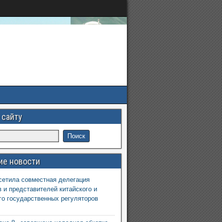
 сайту
ие новости
етила совместная делегация
 и представителей китайского и
го государственных регуляторов
6