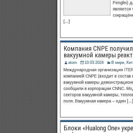
Pengfei) 
является 
сокращён
[…]
Компания CNPE получила
вакуумной камеры реакт
atom
10.03.2024
В мире
,
Кит
Международная организация ITER 
компанией CNPE (входит в состав
вакуумной камеры демонстрационн
сообщили в корпорации CNNC. Мод
секторов вакуумной камеры, тепло
поля. Вакуумная камера – один […
Блоки «Hualong One» ук