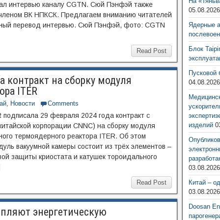
На «Тяньв
дал интервью каналу CGTN. Сюй Пэнфэй также
05.08.202
членом ВК НПКСК. Предлагаем вниманию читателей
ный перевод интервью. Сюй Пэнфэй, фото: CGTN
Ядерные 
послевоен
Блок Taip
Read Post
эксплуат
Пусковой 
 контракт на сборку модуля
04.08.202
ора ITER
Медицинск
ай
,
Новости
Comments
ускорител
подписала 29 февраля 2024 года контракт с
экспертиз
изделий
0
 китайской корпорации CNNC) на сборку модуля
ого термоядерного реактора ITER. Об этом
Опубликов
уль вакуумной камеры состоит из трёх элементов –
электронн
вой защиты криостата и катушек тороидального
разработа
]
03.08.202
Read Post
Китай – о
03.08.202
Doosan Ene
репляют энергетическую
парогенер