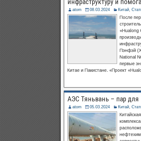
инфраструктуру и помог
atom
08.03.2024
Китай
,
Стат
После пер
строитель
«Hualong 
производи
инфрастру
Пэнфэй (X
National N
первые эн
Китае и Пакистане. «Проект «Hual
АЭС Тяньвань – пар для
atom
05.03.2024
Китай
,
Стат
Китайская
комплекса
располож
нефтехим