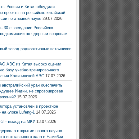
ты России и Китая обсудили
е проекты на российско-китайской
ссии по атомной науке
29.07.2026
ь 30-е заседание Российско-
 подкомиссии по ядерным вопросам
6
овый завод радиоактивных источников
6
АО АЭС из Китая высоко оценил
ую базу учебно-тренировочного
ления Калининской АЭС
17.07.2026
 австралийский уран обеспечить
удущее Индии, не спровоцировав
ружений?
15.07.2026
актора установлен в проектное
 на блоке Lufeng-1
14.07.2026
g-3 – выход на МКУ
13.07.2026
ержала открытие нового научно-
ого выставочного зала в Намибии