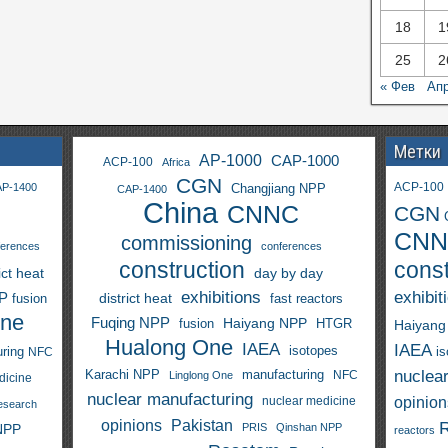
18
1
25
2
« Фев
Апр
Метки
AP-1000
CAP-1000
ACP-100
Africa
CGN
ACP-100
P-1400
Changjiang NPP
CAP-1400
China
CNNC
CGN
CNN
commissioning
ferences
conferences
construction
const
ict heat
day by day
exhibitions
exhibit
PP
district heat
fast reactors
fusion
One
Fuqing NPP
Haiyang NPP
fusion
HTGR
Haiyang
Hualong One
IAEA
IAEA
isotopes
i
ring
NFC
nuclea
Karachi NPP
manufacturing
NFC
Linglong One
dicine
nuclear manufacturing
opinion
nuclear medicine
esearch
opinions
Pakistan
NPP
PRIS
Qinshan NPP
reactors