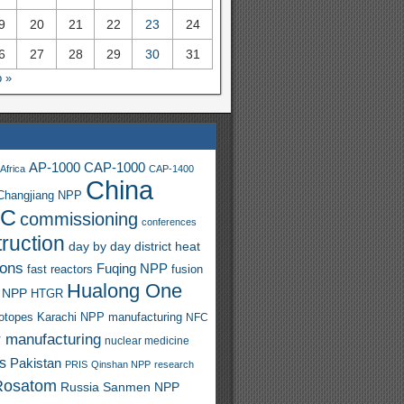
9
20
21
22
23
24
6
27
28
29
30
31
 »
AP-1000
CAP-1000
Africa
CAP-1400
China
Changjiang NPP
C
commissioning
conferences
ruction
day by day
district heat
ions
Fuqing NPP
fast reactors
fusion
Hualong One
 NPP
HTGR
sotopes
Karachi NPP
manufacturing
NFC
r manufacturing
nuclear medicine
s
Pakistan
PRIS
Qinshan NPP
research
Rosatom
Russia
Sanmen NPP