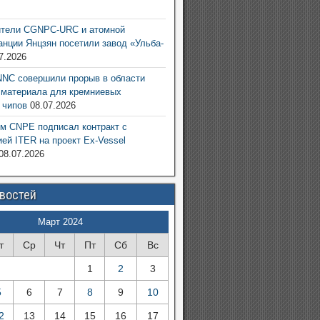
6
ители CGNPC-URC и атомной
анции Янцзян посетили завод «Ульба-
7.2026
NC совершили прорыв в области
 материала для кремниевых
 чипов
08.07.2026
м CNPE подписал контракт с
ией ITER на проект Ex-Vessel
08.07.2026
овостей
Март 2024
т
Ср
Чт
Пт
Сб
Вс
1
2
3
5
6
7
8
9
10
2
13
14
15
16
17