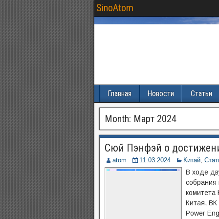
SinoAtom
Главная
Новости
Статьи
Month:
Март 2024
Сюй Пэнфэй о достижен
atom
11.03.2024
Китай
,
Стат
В ходе дв
собрания 
комитета 
Китая, ВК
Power Eng