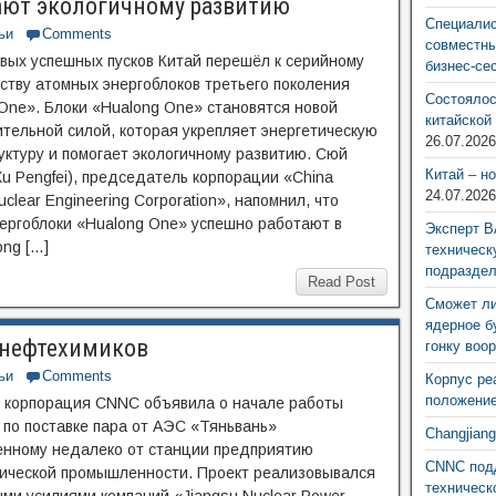
ают экологичному развитию
Специалис
ьи
Comments
совместны
вых успешных пусков Китай перешёл к серийному
бизнес-се
ству атомных энергоблоков третьего поколения
Состоялос
One». Блоки «Hualong One» становятся новой
китайской
тельной силой, которая укрепляет энергетическую
26.07.202
ктуру и помогает экологичному развитию. Сюй
Китай – н
u Pengfei), председатель корпорации «China
24.07.202
uclear Engineering Corporation», напомнил, что
ергоблоки «Hualong One» успешно работают в
Эксперт В
ong […]
техническ
подразде
Read Post
Сможет ли
ядерное б
 нефтехимиков
гонку воо
ьи
Comments
Корпус ре
положение
 корпорация CNNC объявила о начале работы
 по поставке пара от АЭС «Тяньвань»
Changjian
енному недалеко от станции предприятию
CNNC подд
ической промышленности. Проект реализовывался
техническ