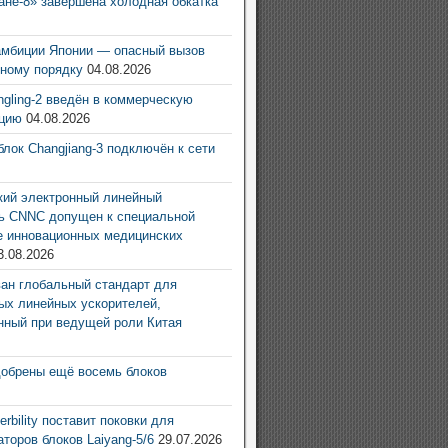
ане-8» завершена холодная обкатка
6
амбиции Японии — опасный вызов
ному порядку
04.08.2026
ingling-2 введён в коммерческую
ацию
04.08.2026
блок Changjiang-3 подключён к сети
6
ий электронный линейный
ь CNNC допущен к специальной
е инновационных медицинских
3.08.2026
ан глобальный стандарт для
ых линейных ускорителей,
нный при ведущей роли Китая
6
добрены ещё восемь блоков
6
rbility поставит поковки для
аторов блоков Laiyang-5/6
29.07.2026