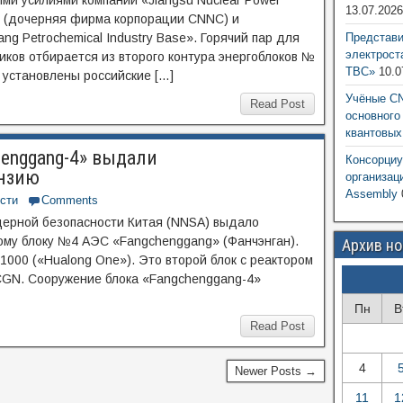
ми усилиями компаний «Jiangsu Nuclear Power
13.07.202
 (дочерняя фирма корпорации CNNC) и
ang Petrochemical Industry Base». Горячий пар для
Представ
электрост
ков отбирается из второго контура энергоблоков №
ТВС»
10.0
 установлены российские […]
Учёные CN
Read Post
основного
квантовых
henggang-4» выдали
Консорциу
нзию
организац
Assembly
сти
Comments
дерной безопасности Китая (NNSA) выдало
ому блоку №4 АЭС «Fangchenggang» (Фанчэнган).
Архив н
1000 («Hualong One»). Это второй блок с реактором
CGN. Сооружение блока «Fangchenggang-4»
Пн
В
Read Post
4
Newer Posts →
11
1