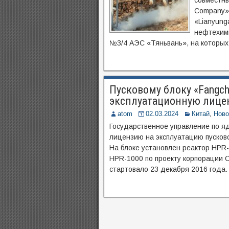
совместны
Company»
«Lianyung
нефтехими
№3/4 АЭС «Тяньвань», на которых
Пусковому блоку «Fangc
эксплуатационную лице
atom
02.03.2024
Китай
,
Ново
Государственное управление по я
лицензию на эксплуатацию пусков
На блоке установлен реактор HPR-
HPR-1000 по проекту корпорации 
стартовало 23 декабря 2016 года.