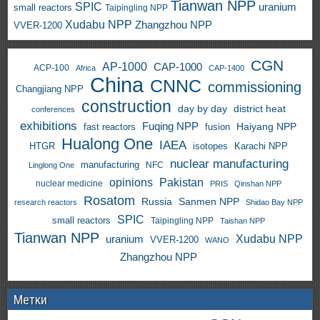
Tianwan NPP
SPIC
uranium
small reactors
Taipingling NPP
Xudabu NPP
Zhangzhou NPP
VVER-1200
CGN
AP-1000
CAP-1000
ACP-100
Africa
CAP-1400
China
CNNC
commissioning
Changjiang NPP
construction
day by day
district heat
conferences
exhibitions
Fuqing NPP
Haiyang NPP
fast reactors
fusion
Hualong One
IAEA
HTGR
isotopes
Karachi NPP
nuclear manufacturing
manufacturing
NFC
Linglong One
opinions
Pakistan
nuclear medicine
PRIS
Qinshan NPP
Rosatom
Russia
Sanmen NPP
research reactors
Shidao Bay NPP
SPIC
small reactors
Taipingling NPP
Taishan NPP
Tianwan NPP
uranium
Xudabu NPP
VVER-1200
WANO
Zhangzhou NPP
Метки