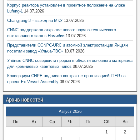
Корпус реактора установлен в проектное положение на блоке
Lufeng-1
14.07.2026
Changjiang-3 – выход на МКУ
13.07.2026
CNNC поддержала открытие нового научно-технического
выставочного зала в Намибии
13.07.2026
Представители CGNPC-URC и атомной электростанции Янцзян
посетили завод «Ульба-ТВС»
10.07.2026
Учёные CNNC совершили прорыв в области основного материала
для кремниевых квантовых чипов
08.07.2026
Консорциум CNPE подписал контракт с организацией ITER на
проект Ex-Vessel Assembly
08.07.2026
Архив новостей
Август 2026
Пн
Вт
Ср
Чт
Пт
Сб
Вс
1
2