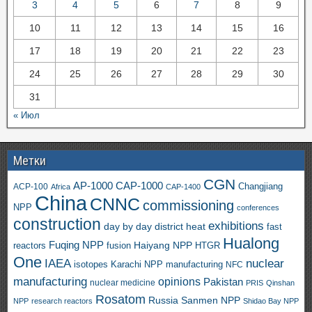
3
4
5
6
7
8
9
10
11
12
13
14
15
16
17
18
19
20
21
22
23
24
25
26
27
28
29
30
31
« Июл
Метки
CGN
AP-1000
CAP-1000
ACP-100
Changjiang
Africa
CAP-1400
China
CNNC
commissioning
NPP
conferences
construction
exhibitions
day by day
district heat
fast
Hualong
Fuqing NPP
Haiyang NPP
reactors
HTGR
fusion
One
IAEA
nuclear
isotopes
Karachi NPP
manufacturing
NFC
manufacturing
opinions
Pakistan
nuclear medicine
PRIS
Qinshan
Rosatom
Russia
Sanmen NPP
NPP
research reactors
Shidao Bay NPP