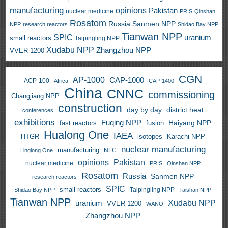
manufacturing
opinions
Pakistan
nuclear medicine
PRIS
Qinshan
Rosatom
Russia
Sanmen NPP
NPP
research reactors
Shidao Bay NPP
Tianwan NPP
SPIC
uranium
small reactors
Taipingling NPP
Xudabu NPP
Zhangzhou NPP
VVER-1200
CGN
AP-1000
CAP-1000
ACP-100
Africa
CAP-1400
China
CNNC
commissioning
Changjiang NPP
construction
day by day
district heat
conferences
exhibitions
Fuqing NPP
Haiyang NPP
fast reactors
fusion
Hualong One
IAEA
HTGR
isotopes
Karachi NPP
nuclear manufacturing
manufacturing
NFC
Linglong One
opinions
Pakistan
nuclear medicine
PRIS
Qinshan NPP
Rosatom
Russia
Sanmen NPP
research reactors
SPIC
small reactors
Taipingling NPP
Shidao Bay NPP
Taishan NPP
Tianwan NPP
uranium
Xudabu NPP
VVER-1200
WANO
Zhangzhou NPP