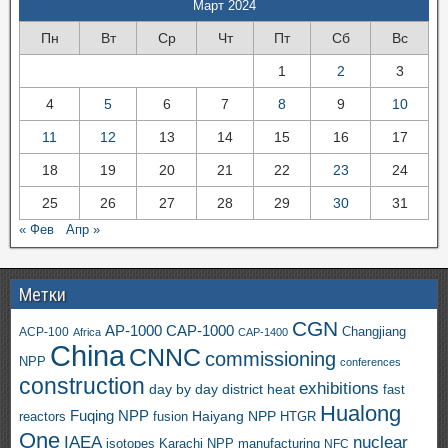
Март 2024
Пн
Вт
Ср
Чт
Пт
Сб
Вс
1
2
3
4
5
6
7
8
9
10
11
12
13
14
15
16
17
18
19
20
21
22
23
24
25
26
27
28
29
30
31
« Фев
Апр »
Метки
CGN
AP-1000
CAP-1000
ACP-100
Changjiang
Africa
CAP-1400
China
CNNC
commissioning
NPP
conferences
construction
exhibitions
day by day
district heat
fast
Hualong
Fuqing NPP
Haiyang NPP
reactors
HTGR
fusion
One
IAEA
nuclear
isotopes
Karachi NPP
manufacturing
NFC