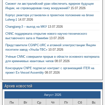
Сможет ли австралийский уран обеспечить ядерное будущее
Индии, не спровоцировав гонку вооружений?
15.07.2026
Корпус реактора установлен в проектное положение на блоке
Lufeng-1
14.07.2026
Changjiang-3 – выход на МКУ
13.07.2026
CNNC поддержала открытие нового научно-технического
выставочного зала в Намибии
13.07.2026
Представители CGNPC-URC и атомной электростанции Янцзян
посетили завод «Ульба-ТВС»
10.07.2026
Учёные CNNC совершили прорыв в области основного материала
для кремниевых квантовых чипов
08.07.2026
Консорциум CNPE подписал контракт с организацией ITER на
проект Ex-Vessel Assembly
08.07.2026
Архив новостей
Август 2026
Пн
Вт
Ср
Чт
Пт
Сб
Вс