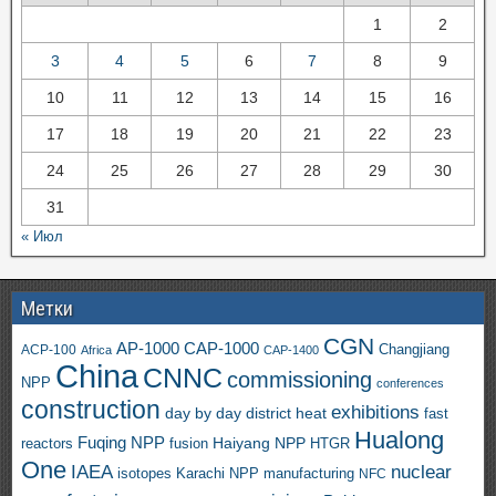
1
2
3
4
5
6
7
8
9
10
11
12
13
14
15
16
17
18
19
20
21
22
23
24
25
26
27
28
29
30
31
« Июл
Метки
CGN
AP-1000
CAP-1000
ACP-100
Changjiang
Africa
CAP-1400
China
CNNC
commissioning
NPP
conferences
construction
exhibitions
day by day
district heat
fast
Hualong
Fuqing NPP
Haiyang NPP
reactors
HTGR
fusion
One
IAEA
nuclear
isotopes
Karachi NPP
manufacturing
NFC