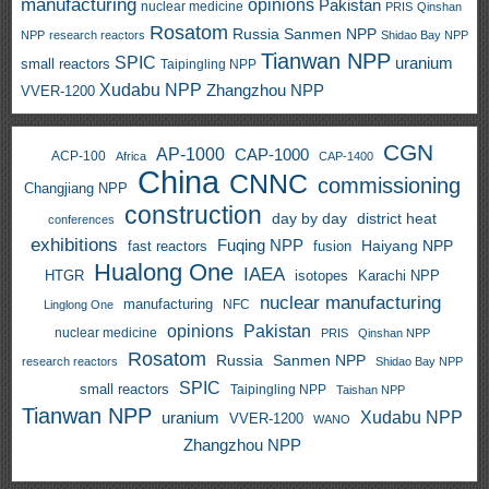
manufacturing
opinions
Pakistan
nuclear medicine
PRIS
Qinshan
Rosatom
Russia
Sanmen NPP
NPP
research reactors
Shidao Bay NPP
Tianwan NPP
SPIC
uranium
small reactors
Taipingling NPP
Xudabu NPP
Zhangzhou NPP
VVER-1200
CGN
AP-1000
CAP-1000
ACP-100
Africa
CAP-1400
China
CNNC
commissioning
Changjiang NPP
construction
day by day
district heat
conferences
exhibitions
Fuqing NPP
Haiyang NPP
fast reactors
fusion
Hualong One
IAEA
HTGR
isotopes
Karachi NPP
nuclear manufacturing
manufacturing
NFC
Linglong One
opinions
Pakistan
nuclear medicine
PRIS
Qinshan NPP
Rosatom
Russia
Sanmen NPP
research reactors
Shidao Bay NPP
SPIC
small reactors
Taipingling NPP
Taishan NPP
Tianwan NPP
uranium
Xudabu NPP
VVER-1200
WANO
Zhangzhou NPP