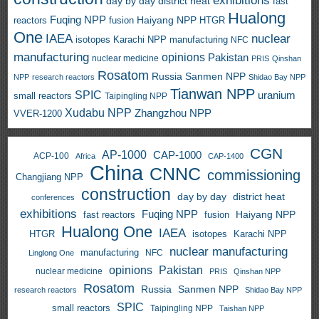
exhibitions
day by day
district heat
fast
Hualong
Fuqing NPP
Haiyang NPP
reactors
HTGR
fusion
One
IAEA
nuclear
isotopes
Karachi NPP
manufacturing
NFC
manufacturing
opinions
Pakistan
nuclear medicine
PRIS
Qinshan
Rosatom
Russia
Sanmen NPP
NPP
research reactors
Shidao Bay NPP
Tianwan NPP
SPIC
uranium
small reactors
Taipingling NPP
Xudabu NPP
Zhangzhou NPP
VVER-1200
CGN
AP-1000
CAP-1000
ACP-100
Africa
CAP-1400
China
CNNC
commissioning
Changjiang NPP
construction
day by day
district heat
conferences
exhibitions
Fuqing NPP
Haiyang NPP
fast reactors
fusion
Hualong One
IAEA
HTGR
isotopes
Karachi NPP
nuclear manufacturing
manufacturing
NFC
Linglong One
opinions
Pakistan
nuclear medicine
PRIS
Qinshan NPP
Rosatom
Russia
Sanmen NPP
research reactors
Shidao Bay NPP
SPIC
small reactors
Taipingling NPP
Taishan NPP