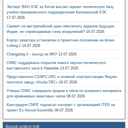
Эксперт ВАО АЭС из Китая высоко оценил техническую базу
учебно-тренировочного подразделения Калининской АЭС
17.07.2026
Сможет ли австралийский уран обеспечить ядерное будущее
Индии, не спровоцировав гонку вооружений?
15.07.2026
Корпус реактора установлен в проектное положение на блоке
Lufeng-1
14.07.2026
Changjiang-3 – выход на МКУ
13.07.2026
CNNC поддержала открытие нового научно-технического
выставочного зала в Намибии
13.07.2026
Представители CGNPC-URC и атомной электростанции Янцзян
посетили завод «Ульба-ТВС»
10.07.2026
Учёные CNNC совершили прорыв в области основного материала
для кремниевых квантовых чипов
08.07.2026
Консорциум CNPE подписал контракт с организацией ITER на
проект Ex-Vessel Assembly
08.07.2026
Архив новостей