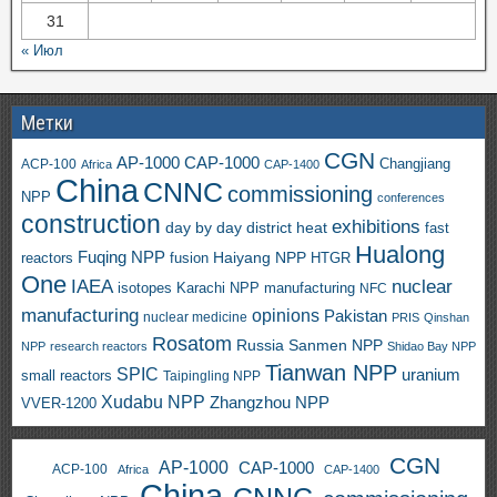
31
« Июл
Метки
CGN
AP-1000
CAP-1000
ACP-100
Changjiang
Africa
CAP-1400
China
CNNC
commissioning
NPP
conferences
construction
exhibitions
day by day
district heat
fast
Hualong
Fuqing NPP
Haiyang NPP
reactors
HTGR
fusion
One
IAEA
nuclear
isotopes
Karachi NPP
manufacturing
NFC
manufacturing
opinions
Pakistan
nuclear medicine
PRIS
Qinshan
Rosatom
Russia
Sanmen NPP
NPP
research reactors
Shidao Bay NPP
Tianwan NPP
SPIC
uranium
small reactors
Taipingling NPP
Xudabu NPP
Zhangzhou NPP
VVER-1200
CGN
AP-1000
CAP-1000
ACP-100
Africa
CAP-1400
China