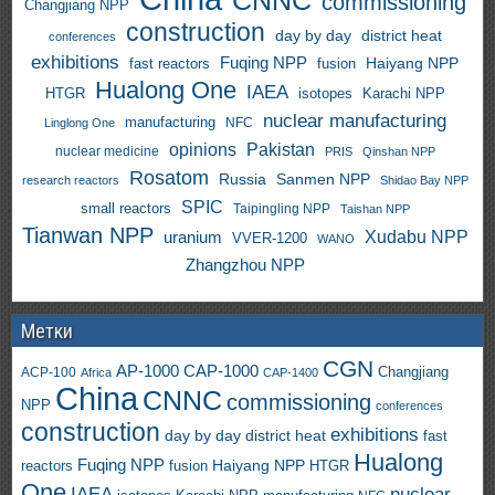
CNNC
commissioning
Changjiang NPP
construction
day by day
district heat
conferences
exhibitions
Fuqing NPP
Haiyang NPP
fast reactors
fusion
Hualong One
IAEA
HTGR
isotopes
Karachi NPP
nuclear manufacturing
manufacturing
NFC
Linglong One
opinions
Pakistan
nuclear medicine
PRIS
Qinshan NPP
Rosatom
Russia
Sanmen NPP
research reactors
Shidao Bay NPP
SPIC
small reactors
Taipingling NPP
Taishan NPP
Tianwan NPP
uranium
Xudabu NPP
VVER-1200
WANO
Zhangzhou NPP
Метки
CGN
AP-1000
CAP-1000
ACP-100
Changjiang
Africa
CAP-1400
China
CNNC
commissioning
NPP
conferences
construction
exhibitions
day by day
district heat
fast
Hualong
Fuqing NPP
Haiyang NPP
reactors
HTGR
fusion
One
IAEA
nuclear