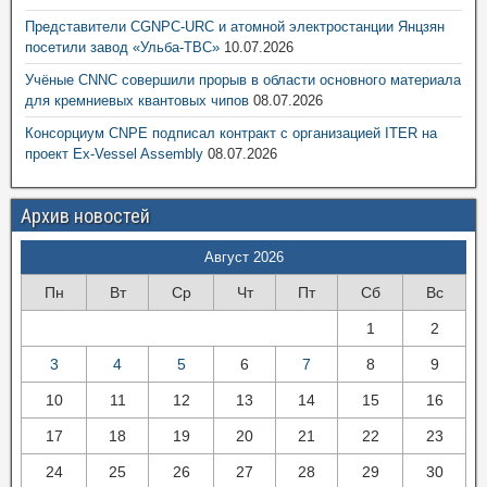
Представители CGNPC-URC и атомной электростанции Янцзян
посетили завод «Ульба-ТВС»
10.07.2026
Учёные CNNC совершили прорыв в области основного материала
для кремниевых квантовых чипов
08.07.2026
Консорциум CNPE подписал контракт с организацией ITER на
проект Ex-Vessel Assembly
08.07.2026
Архив новостей
Август 2026
Пн
Вт
Ср
Чт
Пт
Сб
Вс
1
2
3
4
5
6
7
8
9
10
11
12
13
14
15
16
17
18
19
20
21
22
23
24
25
26
27
28
29
30