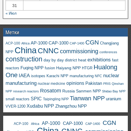
31
« Июл
Метки
CGN
AP-1000
CAP-1000
ACP-100
Changjiang
Africa
CAP-1400
China
CNNC
commissioning
NPP
conferences
construction
exhibitions
day by day
district heat
fast
Hualong
Fuqing NPP
Haiyang NPP
reactors
HTGR
fusion
One
IAEA
nuclear
isotopes
Karachi NPP
manufacturing
NFC
manufacturing
opinions
Pakistan
nuclear medicine
PRIS
Qinshan
Rosatom
Russia
Sanmen NPP
NPP
research reactors
Shidao Bay NPP
Tianwan NPP
SPIC
uranium
small reactors
Taipingling NPP
Xudabu NPP
Zhangzhou NPP
VVER-1200
CGN
AP-1000
CAP-1000
ACP-100
Africa
CAP-1400
China