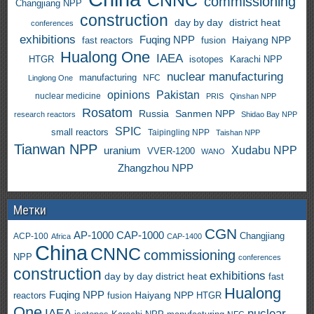
CNNC
commissioning
Changjiang NPP
construction
day by day
district heat
conferences
exhibitions
Fuqing NPP
Haiyang NPP
fast reactors
fusion
Hualong One
IAEA
HTGR
isotopes
Karachi NPP
nuclear manufacturing
manufacturing
NFC
Linglong One
opinions
Pakistan
nuclear medicine
PRIS
Qinshan NPP
Rosatom
Russia
Sanmen NPP
research reactors
Shidao Bay NPP
SPIC
small reactors
Taipingling NPP
Taishan NPP
Tianwan NPP
uranium
Xudabu NPP
VVER-1200
WANO
Zhangzhou NPP
Метки
CGN
AP-1000
CAP-1000
ACP-100
Changjiang
Africa
CAP-1400
China
CNNC
commissioning
NPP
conferences
construction
exhibitions
day by day
district heat
fast
Hualong
Fuqing NPP
Haiyang NPP
reactors
HTGR
fusion
One
IAEA
nuclear