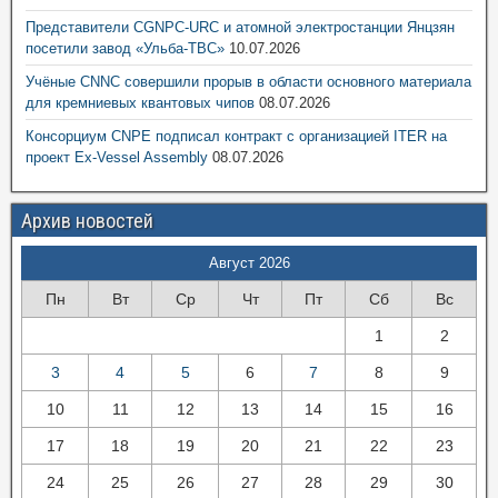
Представители CGNPC-URC и атомной электростанции Янцзян
посетили завод «Ульба-ТВС»
10.07.2026
Учёные CNNC совершили прорыв в области основного материала
для кремниевых квантовых чипов
08.07.2026
Консорциум CNPE подписал контракт с организацией ITER на
проект Ex-Vessel Assembly
08.07.2026
Архив новостей
Август 2026
Пн
Вт
Ср
Чт
Пт
Сб
Вс
1
2
3
4
5
6
7
8
9
10
11
12
13
14
15
16
17
18
19
20
21
22
23
24
25
26
27
28
29
30