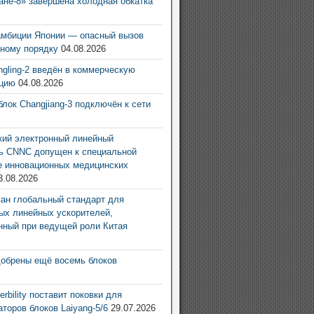
ане-8» завершена холодная обкатка
6
амбиции Японии — опасный вызов
ному порядку
04.08.2026
ingling-2 введён в коммерческую
ацию
04.08.2026
блок Changjiang-3 подключён к сети
6
ий электронный линейный
ь CNNC допущен к специальной
е инновационных медицинских
3.08.2026
ан глобальный стандарт для
ых линейных ускорителей,
нный при ведущей роли Китая
6
добрены ещё восемь блоков
6
rbility поставит поковки для
аторов блоков Laiyang-5/6
29.07.2026