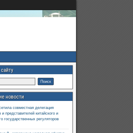
 сайту
ие новости
етила совместная делегация
 и представителей китайского и
го государственных регуляторов
6