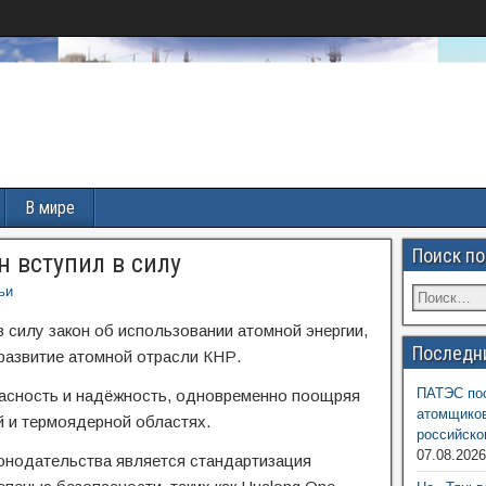
В мире
Поиск по
 вступил в силу
ьи
в силу закон об использовании атомной энергии,
Последн
развитие атомной отрасли КНР.
ПАТЭС пос
опасность и надёжность, одновременно поощряя
атомщиков
й и термоядерной областях.
российско
07.08.202
онодательства является стандартизация