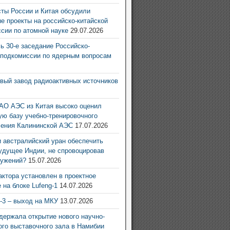
ты России и Китая обсудили
е проекты на российско-китайской
ссии по атомной науке
29.07.2026
ь 30-е заседание Российско-
 подкомиссии по ядерным вопросам
6
овый завод радиоактивных источников
6
АО АЭС из Китая высоко оценил
ую базу учебно-тренировочного
ления Калининской АЭС
17.07.2026
 австралийский уран обеспечить
удущее Индии, не спровоцировав
ружений?
15.07.2026
актора установлен в проектное
 на блоке Lufeng-1
14.07.2026
g-3 – выход на МКУ
13.07.2026
ержала открытие нового научно-
ого выставочного зала в Намибии