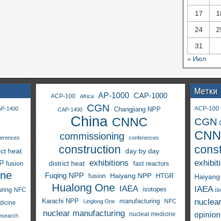
17
1
24
2
31
« Июл
Метки
AP-1000
CAP-1000
ACP-100
Africa
CGN
ACP-100
P-1400
Changjiang NPP
CAP-1400
China
CNNC
CGN
CNN
commissioning
ferences
conferences
construction
const
ict heat
day by day
exhibitions
exhibit
PP
district heat
fast reactors
fusion
One
Fuqing NPP
Haiyang NPP
fusion
HTGR
Haiyang
Hualong One
IAEA
IAEA
isotopes
i
ring
NFC
nuclea
Karachi NPP
manufacturing
NFC
Linglong One
dicine
nuclear manufacturing
opinion
nuclear medicine
esearch