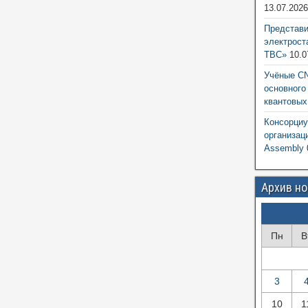
13.07.202
Представ
электрост
ТВС»
10.0
Учёные CN
основного
квантовых
Консорциу
организац
Assembly
Архив н
Пн
В
3
10
1