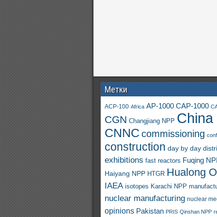
Метки
AP-1000
CAP-1000
ACP-100
Africa
CA
China
CGN
Changjiang NPP
CNNC
commissioning
con
construction
day by day
distr
exhibitions
Fuqing N
fast reactors
Hualong 
Haiyang NPP
HTGR
IAEA
isotopes
Karachi NPP
manufactu
nuclear manufacturing
nuclear me
opinions
Pakistan
PRIS
Qinshan NPP
r