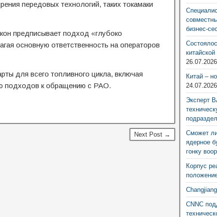
рения передовых технологий, таких токамаки
Специалис
совместны
бизнес-се
закон предписывает подход «глубоко
Состоялос
агая основную ответственность на операторов
китайской
26.07.202
рты для всего топливного цикла, включая
Китай – н
ю подходов к обращению с РАО.
24.07.202
Эксперт В
техническ
подразде
Сможет ли
Next Post →
ядерное б
гонку воо
Корпус ре
положение
Changjian
CNNC подд
техническ