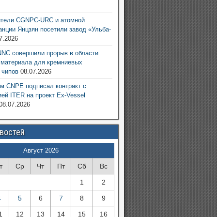
6
ители CGNPC-URC и атомной
анции Янцзян посетили завод «Ульба-
7.2026
NC совершили прорыв в области
 материала для кремниевых
 чипов
08.07.2026
м CNPE подписал контракт с
ией ITER на проект Ex-Vessel
08.07.2026
овостей
Август 2026
т
Ср
Чт
Пт
Сб
Вс
1
2
4
5
6
7
8
9
1
12
13
14
15
16