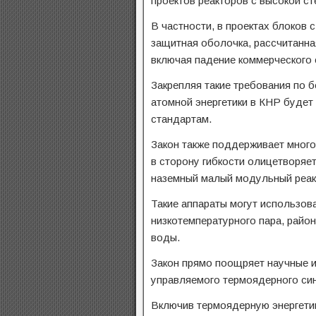
проектов реакторов с высокой ст
В частности, в проектах блоков 
защитная оболочка, рассчитанна
включая падение коммерческого 
Закрепляя такие требования по б
атомной энергетики в КНР буде
стандартам.
Закон также поддерживает много
в сторону гибкости олицетворяет
наземный малый модульный реак
Такие аппараты могут использо
низкотемпературного пара, райо
воды.
Закон прямо поощряет научные и
управляемого термоядерного син
Включив термоядерную энергетик