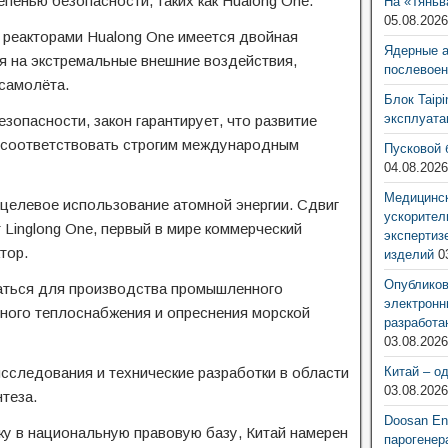
епенью безопасности, таких как Hualong One.
На «Тяньв
05.08.202
с реакторами Hualong One имеется двойная
Ядерные 
я на экстремальные внешние воздействия,
послевоен
самолёта.
Блок Taip
эксплуат
езопасности, закон гарантирует, что развитие
т соответствовать строгим международным
Пусковой 
04.08.202
Медицинск
целевое использование атомной энергии. Сдвиг
ускорител
 Linglong One, первый в мире коммерческий
экспертиз
тор.
изделий
0
Опубликов
ваться для производства промышленного
электронн
нного теплоснабжения и опреснения морской
разработа
03.08.202
сследования и технические разработки в области
Китай – о
03.08.202
теза.
Doosan Ene
у в национальную правовую базу, Китай намерен
парогенер