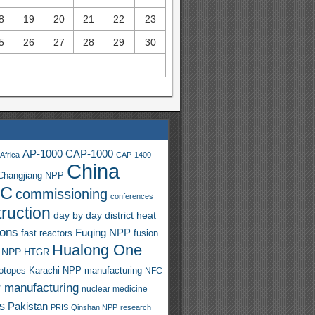
8
19
20
21
22
23
5
26
27
28
29
30
AP-1000
CAP-1000
Africa
CAP-1400
China
Changjiang NPP
C
commissioning
conferences
ruction
day by day
district heat
ions
Fuqing NPP
fast reactors
fusion
Hualong One
 NPP
HTGR
sotopes
Karachi NPP
manufacturing
NFC
r manufacturing
nuclear medicine
s
Pakistan
PRIS
Qinshan NPP
research