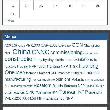
24
25
26
27
28
29
30
31
« Июл
Метки
CGN
AP-1000
CAP-1000
ACP-100
Changjiang
Africa
CAP-1400
China
CNNC
commissioning
NPP
conferences
construction
exhibitions
day by day
district heat
fast
Hualong
Fuqing NPP
Haiyang NPP
reactors
HTGR
fusion
One
IAEA
nuclear
isotopes
Karachi NPP
manufacturing
NFC
manufacturing
opinions
Pakistan
nuclear medicine
PRIS
Qinshan
Rosatom
Russia
Sanmen NPP
NPP
research reactors
Shidao Bay NPP
Tianwan NPP
SPIC
uranium
small reactors
Taipingling NPP
Xudabu NPP
Zhangzhou NPP
VVER-1200