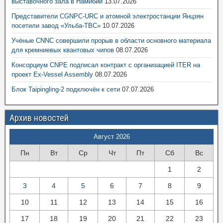
выставочного зала в Намибии
13.07.2026
Представители CGNPC-URC и атомной электростанции Янцзян
посетили завод «Ульба-ТВС»
10.07.2026
Учёные CNNC совершили прорыв в области основного материала
для кремниевых квантовых чипов
08.07.2026
Консорциум CNPE подписал контракт с организацией ITER на
проект Ex-Vessel Assembly
08.07.2026
Блок Taipingling-2 подключён к сети
07.07.2026
Архив новостей
Август 2026
Пн
Вт
Ср
Чт
Пт
Сб
Вс
1
2
3
4
5
6
7
8
9
10
11
12
13
14
15
16
17
18
19
20
21
22
23