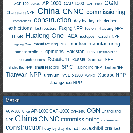
CGN
AP-1000
CAP-1000
ACP-100
Africa
CAP-1400
China
CNNC
commissioning
Changjiang NPP
construction
day by day
district heat
conferences
exhibitions
Fuqing NPP
Haiyang NPP
fast reactors
fusion
Hualong One
IAEA
HTGR
isotopes
Karachi NPP
nuclear manufacturing
manufacturing
NFC
Linglong One
opinions
Pakistan
nuclear medicine
PRIS
Qinshan NPP
Rosatom
Russia
Sanmen NPP
research reactors
SPIC
small reactors
Taipingling NPP
Shidao Bay NPP
Taishan NPP
Tianwan NPP
uranium
Xudabu NPP
VVER-1200
WANO
Zhangzhou NPP
Метки
CGN
AP-1000
CAP-1000
ACP-100
Changjiang
Africa
CAP-1400
China
CNNC
commissioning
NPP
conferences
construction
exhibitions
day by day
district heat
fast