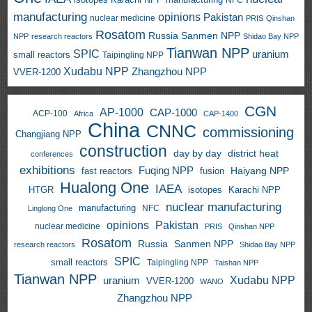
manufacturing
NFC
manufacturing
opinions
Pakistan
nuclear medicine
PRIS
Qinshan
Rosatom
Russia
Sanmen NPP
NPP
research reactors
Shidao Bay NPP
Tianwan NPP
SPIC
uranium
small reactors
Taipingling NPP
Xudabu NPP
Zhangzhou NPP
VVER-1200
CGN
AP-1000
CAP-1000
ACP-100
Africa
CAP-1400
China
CNNC
commissioning
Changjiang NPP
construction
day by day
district heat
conferences
exhibitions
Fuqing NPP
Haiyang NPP
fast reactors
fusion
Hualong One
IAEA
HTGR
isotopes
Karachi NPP
nuclear manufacturing
manufacturing
NFC
Linglong One
opinions
Pakistan
nuclear medicine
PRIS
Qinshan NPP
Rosatom
Russia
Sanmen NPP
research reactors
Shidao Bay NPP
SPIC
small reactors
Taipingling NPP
Taishan NPP
Tianwan NPP
uranium
Xudabu NPP
VVER-1200
WANO
Zhangzhou NPP