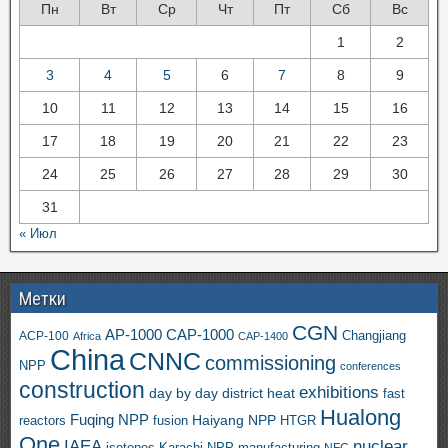
Пн
Вт
Ср
Чт
Пт
Сб
Вс
1
2
3
4
5
6
7
8
9
10
11
12
13
14
15
16
17
18
19
20
21
22
23
24
25
26
27
28
29
30
31
« Июл
Метки
CGN
AP-1000
CAP-1000
ACP-100
Changjiang
Africa
CAP-1400
China
CNNC
commissioning
NPP
conferences
construction
exhibitions
day by day
district heat
fast
Hualong
Fuqing NPP
Haiyang NPP
reactors
HTGR
fusion
One
IAEA
nuclear
isotopes
Karachi NPP