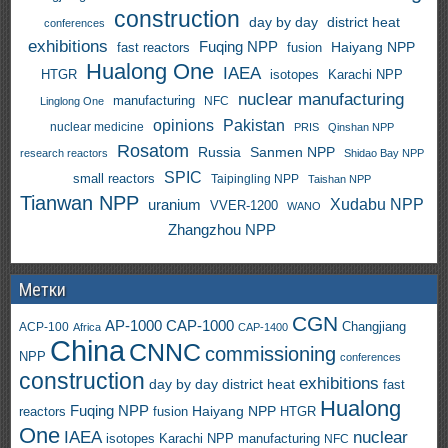
construction
day by day
district heat
conferences
exhibitions
Fuqing NPP
Haiyang NPP
fast reactors
fusion
Hualong One
IAEA
HTGR
isotopes
Karachi NPP
nuclear manufacturing
manufacturing
NFC
Linglong One
opinions
Pakistan
nuclear medicine
PRIS
Qinshan NPP
Rosatom
Russia
Sanmen NPP
research reactors
Shidao Bay NPP
SPIC
small reactors
Taipingling NPP
Taishan NPP
Tianwan NPP
uranium
Xudabu NPP
VVER-1200
WANO
Zhangzhou NPP
Метки
CGN
AP-1000
CAP-1000
ACP-100
Changjiang
Africa
CAP-1400
China
CNNC
commissioning
NPP
conferences
construction
exhibitions
day by day
district heat
fast
Hualong
Fuqing NPP
Haiyang NPP
reactors
HTGR
fusion
One
IAEA
nuclear
isotopes
Karachi NPP
manufacturing
NFC