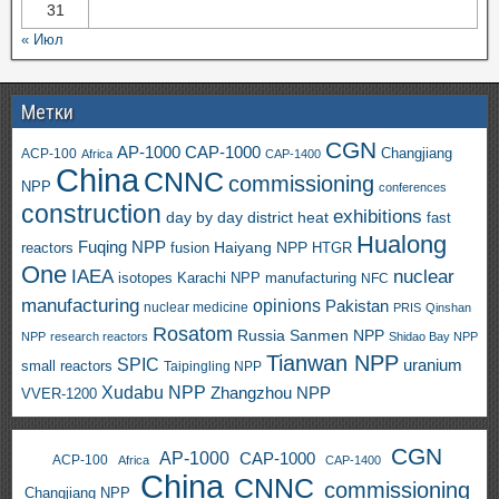
31
« Июл
Метки
CGN
AP-1000
CAP-1000
ACP-100
Changjiang
Africa
CAP-1400
China
CNNC
commissioning
NPP
conferences
construction
exhibitions
day by day
district heat
fast
Hualong
Fuqing NPP
Haiyang NPP
reactors
HTGR
fusion
One
IAEA
nuclear
isotopes
Karachi NPP
manufacturing
NFC
manufacturing
opinions
Pakistan
nuclear medicine
PRIS
Qinshan
Rosatom
Russia
Sanmen NPP
NPP
research reactors
Shidao Bay NPP
Tianwan NPP
SPIC
uranium
small reactors
Taipingling NPP
Xudabu NPP
Zhangzhou NPP
VVER-1200
CGN
AP-1000
CAP-1000
ACP-100
Africa
CAP-1400
China
CNNC
commissioning
Changjiang NPP