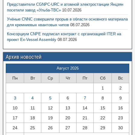
Представители CGNPC-URC и атомной электростанции Янцзян
посетили завод «Ульба-ТВС»
10.07.2026
Учёные CNNC совершили прорыв в области основного материала
для кремниевых квантовых чипов
08.07.2026
Консорциум CNPE подписал контракт с организацией ITER на
проект Ex-Vessel Assembly
08.07.2026
Архив новостей
Август 2026
Пн
Вт
Ср
Чт
Пт
Сб
Вс
1
2
3
4
5
6
7
8
9
10
11
12
13
14
15
16
17
18
19
20
21
22
23
24
25
26
27
28
29
30