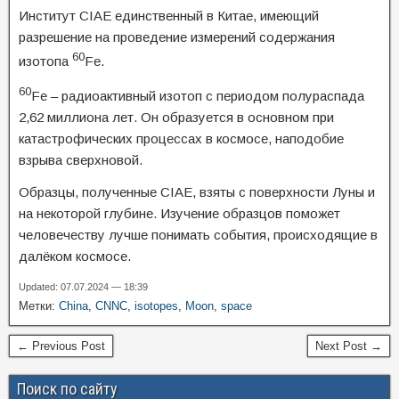
Институт CIAE единственный в Китае, имеющий
разрешение на проведение измерений содержания
60
изотопа
Fe.
60
Fe – радиоактивный изотоп с периодом полураспада
2,62 миллиона лет. Он образуется в основном при
катастрофических процессах в космосе, наподобие
взрыва сверхновой.
Образцы, полученные CIAE, взяты с поверхности Луны и
на некоторой глубине. Изучение образцов поможет
человечеству лучше понимать события, происходящие в
далёком космосе.
Updated: 07.07.2024 — 18:39
Метки:
China
,
CNNC
,
isotopes
,
Moon
,
space
← Previous Post
Next Post →
Поиск по сайту