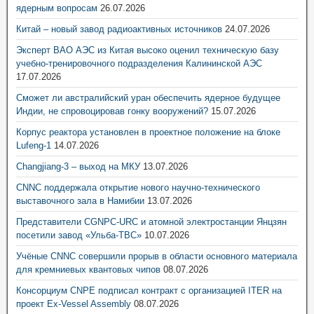
ядерным вопросам
26.07.2026
Китай – новый завод радиоактивных источников
24.07.2026
Эксперт ВАО АЭС из Китая высоко оценил техническую базу
учебно-тренировочного подразделения Калининской АЭС
17.07.2026
Сможет ли австралийский уран обеспечить ядерное будущее
Индии, не спровоцировав гонку вооружений?
15.07.2026
Корпус реактора установлен в проектное положение на блоке
Lufeng-1
14.07.2026
Changjiang-3 – выход на МКУ
13.07.2026
CNNC поддержала открытие нового научно-технического
выставочного зала в Намибии
13.07.2026
Представители CGNPC-URC и атомной электростанции Янцзян
посетили завод «Ульба-ТВС»
10.07.2026
Учёные CNNC совершили прорыв в области основного материала
для кремниевых квантовых чипов
08.07.2026
Консорциум CNPE подписал контракт с организацией ITER на
проект Ex-Vessel Assembly
08.07.2026