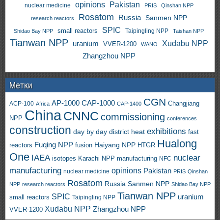
opinions
Pakistan
nuclear medicine
PRIS
Qinshan NPP
Rosatom
Russia
Sanmen NPP
research reactors
SPIC
small reactors
Taipingling NPP
Shidao Bay NPP
Taishan NPP
Tianwan NPP
uranium
Xudabu NPP
VVER-1200
WANO
Zhangzhou NPP
Метки
CGN
AP-1000
CAP-1000
ACP-100
Changjiang
Africa
CAP-1400
China
CNNC
commissioning
NPP
conferences
construction
exhibitions
day by day
district heat
fast
Hualong
Fuqing NPP
Haiyang NPP
reactors
HTGR
fusion
One
IAEA
nuclear
isotopes
Karachi NPP
manufacturing
NFC
manufacturing
opinions
Pakistan
nuclear medicine
PRIS
Qinshan
Rosatom
Russia
Sanmen NPP
NPP
research reactors
Shidao Bay NPP
Tianwan NPP
SPIC
uranium
small reactors
Taipingling NPP
Xudabu NPP
Zhangzhou NPP
VVER-1200