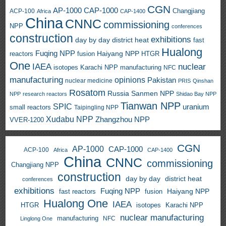
CGN
AP-1000
CAP-1000
ACP-100
Changjiang
Africa
CAP-1400
China
CNNC
commissioning
NPP
conferences
construction
exhibitions
day by day
district heat
fast
Hualong
Fuqing NPP
Haiyang NPP
reactors
HTGR
fusion
One
IAEA
nuclear
isotopes
Karachi NPP
manufacturing
NFC
manufacturing
opinions
Pakistan
nuclear medicine
PRIS
Qinshan
Rosatom
Russia
Sanmen NPP
NPP
research reactors
Shidao Bay NPP
Tianwan NPP
SPIC
uranium
small reactors
Taipingling NPP
Xudabu NPP
Zhangzhou NPP
VVER-1200
CGN
AP-1000
CAP-1000
ACP-100
Africa
CAP-1400
China
CNNC
commissioning
Changjiang NPP
construction
day by day
district heat
conferences
exhibitions
Fuqing NPP
Haiyang NPP
fast reactors
fusion
Hualong One
IAEA
HTGR
isotopes
Karachi NPP
nuclear manufacturing
manufacturing
NFC
Linglong One