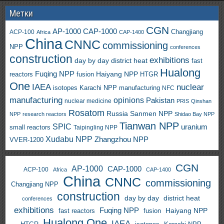
Метки
CGN
AP-1000
CAP-1000
ACP-100
Changjiang
Africa
CAP-1400
China
CNNC
commissioning
NPP
conferences
construction
exhibitions
day by day
district heat
fast
Hualong
Fuqing NPP
Haiyang NPP
reactors
HTGR
fusion
One
IAEA
nuclear
isotopes
Karachi NPP
manufacturing
NFC
manufacturing
opinions
Pakistan
nuclear medicine
PRIS
Qinshan
Rosatom
Russia
Sanmen NPP
NPP
research reactors
Shidao Bay NPP
Tianwan NPP
SPIC
uranium
small reactors
Taipingling NPP
Xudabu NPP
Zhangzhou NPP
VVER-1200
CGN
AP-1000
CAP-1000
ACP-100
Africa
CAP-1400
China
CNNC
commissioning
Changjiang NPP
construction
day by day
district heat
conferences
exhibitions
Fuqing NPP
Haiyang NPP
fast reactors
fusion
Hualong One
IAEA