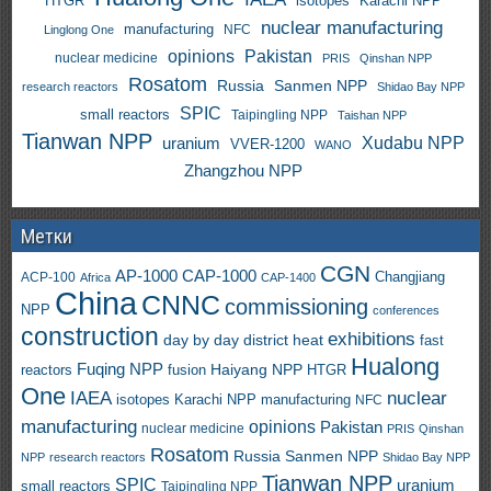
HTGR
isotopes
Karachi NPP
nuclear manufacturing
manufacturing
NFC
Linglong One
opinions
Pakistan
nuclear medicine
PRIS
Qinshan NPP
Rosatom
Russia
Sanmen NPP
research reactors
Shidao Bay NPP
SPIC
small reactors
Taipingling NPP
Taishan NPP
Tianwan NPP
uranium
Xudabu NPP
VVER-1200
WANO
Zhangzhou NPP
Метки
CGN
AP-1000
CAP-1000
ACP-100
Changjiang
Africa
CAP-1400
China
CNNC
commissioning
NPP
conferences
construction
exhibitions
day by day
district heat
fast
Hualong
Fuqing NPP
Haiyang NPP
reactors
HTGR
fusion
One
IAEA
nuclear
isotopes
Karachi NPP
manufacturing
NFC
manufacturing
opinions
Pakistan
nuclear medicine
PRIS
Qinshan
Rosatom
Russia
Sanmen NPP
NPP
research reactors
Shidao Bay NPP
Tianwan NPP
SPIC
uranium
small reactors
Taipingling NPP