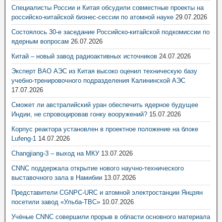
Специалисты России и Китая обсудили совместные проекты на
российско-китайской бизнес-сессии по атомной науке
29.07.2026
Состоялось 30-е заседание Российско-китайской подкомиссии по
ядерным вопросам
26.07.2026
Китай – новый завод радиоактивных источников
24.07.2026
Эксперт ВАО АЭС из Китая высоко оценил техническую базу
учебно-тренировочного подразделения Калининской АЭС
17.07.2026
Сможет ли австралийский уран обеспечить ядерное будущее
Индии, не спровоцировав гонку вооружений?
15.07.2026
Корпус реактора установлен в проектное положение на блоке
Lufeng-1
14.07.2026
Changjiang-3 – выход на МКУ
13.07.2026
CNNC поддержала открытие нового научно-технического
выставочного зала в Намибии
13.07.2026
Представители CGNPC-URC и атомной электростанции Янцзян
посетили завод «Ульба-ТВС»
10.07.2026
Учёные CNNC совершили прорыв в области основного материала