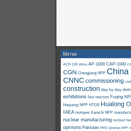
Метки
AP-1000
CAP-1000
ACP-100
Africa
CA
China
CGN
Changjiang NPP
CNNC
commissioning
con
construction
day by day
distr
exhibitions
Fuqing N
fast reactors
Hualong 
Haiyang NPP
HTGR
IAEA
isotopes
Karachi NPP
manufactu
nuclear manufacturing
nuclear me
opinions
Pakistan
PRIS
Qinshan NPP
r