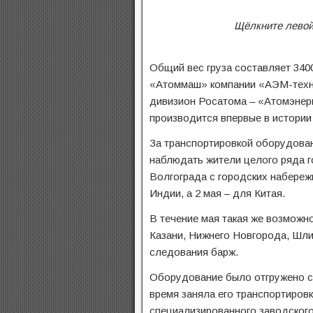
Щёлкните левой
Общий вес груза составляет 340
«Атоммаш» компании «АЭМ-техн
дивизион Росатома – «Атомэнерг
производится впервые в истории
За транспортировкой оборудован
наблюдать жители целого ряда г
Волгограда с городских набере
Индии, а 2 мая – для Китая.
В течение мая такая же возможн
Казани, Нижнего Новгорода, Шли
следования барж.
Оборудование было отгружено с 
время заняла его транспортиров
специализированного заводского