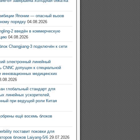
ане-8» завершена холодная обкатка
6
амбиции Японии — опасный вызов
ному порядку
04.08.2026
ingling-2 введён в коммерческую
ацию
04.08.2026
блок Changjiang-3 подключён к сети
6
ий электронный линейный
ь CNNC допущен к специальной
е инновационных медицинских
3.08.2026
ан глобальный стандарт для
ых линейных ускорителей,
нный при ведущей роли Китая
6
добрены ещё восемь блоков
6
rbility поставит поковки для
аторов блоков Laiyang-5/6
29.07.2026