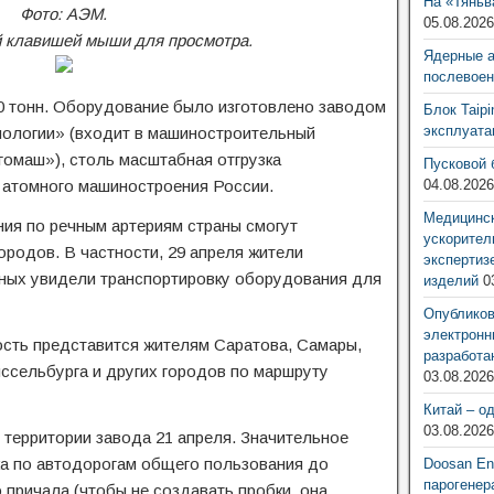
На «Тяньв
Фото: АЭМ.
05.08.202
 клавишей мыши для просмотра.
Ядерные 
послевоен
0 тонн. Оборудование было изготовлено заводом
Блок Taip
эксплуат
ологии» (входит в машиностроительный
омаш»), столь масштабная отгрузка
Пусковой 
 атомного машиностроения России.
04.08.202
Медицинск
ия по речным артериям страны смогут
ускорител
ородов. В частности, 29 апреля жители
экспертиз
жных увидели транспортировку оборудования для
изделий
0
Опубликов
электронн
ость представится жителям Саратова, Самары,
разработа
ссельбурга и других городов по маршруту
03.08.202
Китай – о
03.08.202
территории завода 21 апреля. Значительное
ка по автодорогам общего пользования до
Doosan Ene
парогенер
 причала (чтобы не создавать пробки, она