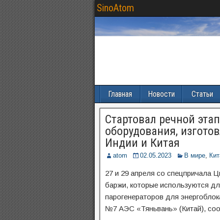
SinoAtom
Главная
Новости
Статьи
Стартовал речной эта
оборудования, изгото
Индии и Китая
atom
02.05.2023
В мире
,
Кит
27 и 29 апреля со спецпричала 
баржи, которые используются дл
парогенераторов для энергобло
№7 АЭС «Тяньвань» (Китай), соо