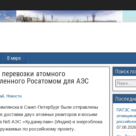
В мире
Поиск по
п перевозки атомного
вленного Росатомом для АЭС
ай
,
Новости
Последн
Цимлянска в Санкт-Петербург были отправлены
ПАТЭС пос
я доставки двух атомных реакторов и восьми
атомщиков
ка №5 АЭС «Куданкулам» (Индия) и энергоблока
российско
07.08.202
ружаемых по российскому проекту.