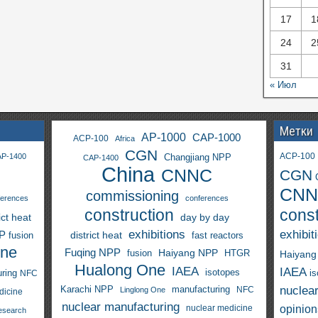
17
1
24
2
31
« Июл
Метки
AP-1000
CAP-1000
ACP-100
Africa
CGN
ACP-100
P-1400
Changjiang NPP
CAP-1400
China
CNNC
CGN
CNN
commissioning
ferences
conferences
construction
const
ict heat
day by day
exhibitions
exhibit
PP
district heat
fast reactors
fusion
One
Fuqing NPP
Haiyang NPP
fusion
HTGR
Haiyang
Hualong One
IAEA
IAEA
isotopes
i
ring
NFC
nuclea
Karachi NPP
manufacturing
NFC
Linglong One
dicine
nuclear manufacturing
opinion
nuclear medicine
esearch