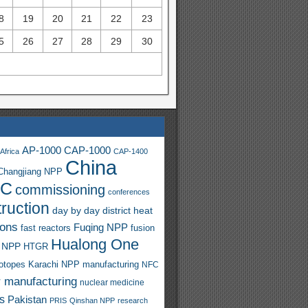
8
19
20
21
22
23
5
26
27
28
29
30
AP-1000
CAP-1000
Africa
CAP-1400
China
Changjiang NPP
C
commissioning
conferences
ruction
day by day
district heat
ions
Fuqing NPP
fast reactors
fusion
Hualong One
 NPP
HTGR
sotopes
Karachi NPP
manufacturing
NFC
r manufacturing
nuclear medicine
s
Pakistan
PRIS
Qinshan NPP
research