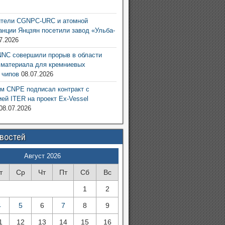
6
ители CGNPC-URC и атомной
анции Янцзян посетили завод «Ульба-
7.2026
NC совершили прорыв в области
 материала для кремниевых
 чипов
08.07.2026
м CNPE подписал контракт с
ией ITER на проект Ex-Vessel
08.07.2026
овостей
Август 2026
т
Ср
Чт
Пт
Сб
Вс
1
2
4
5
6
7
8
9
1
12
13
14
15
16