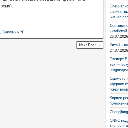
ремя).
Специалис
совместны
бизнес-се
Состоялос
китайской
,
Tianwan NPP
26.07.202
Next Post →
Китай – н
24.07.202
Эксперт В
техническ
подразде
Сможет ли
ядерное б
гонку воо
Корпус ре
положение
Changjian
CNNC подд
техническ