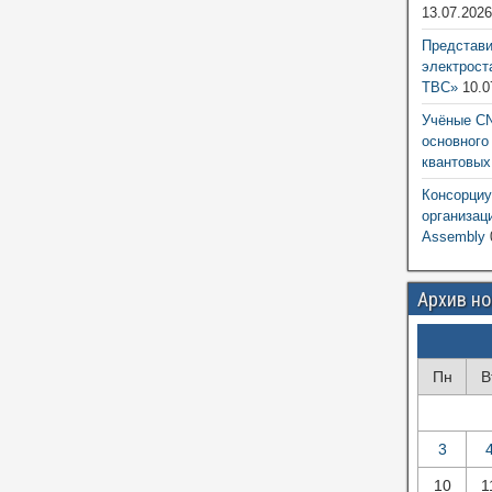
13.07.202
Представ
электрост
ТВС»
10.0
Учёные CN
основного
квантовых
Консорциу
организац
Assembly
Архив н
Пн
В
3
10
1