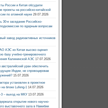
ты России и Китая обсудили
е проекты на российско-китайской
ссии по атомной науке
29.07.2026
ь 30-е заседание Российско-
 подкомиссии по ядерным вопросам
6
овый завод радиоактивных источников
6
АО АЭС из Китая высоко оценил
ую базу учебно-тренировочного
ления Калининской АЭС
17.07.2026
 австралийский уран обеспечить
удущее Индии, не спровоцировав
ружений?
15.07.2026
актора установлен в проектное
 на блоке Lufeng-1
14.07.2026
g-3 – выход на МКУ
13.07.2026
ержала открытие нового научно-
ого выставочного зала в Намибии