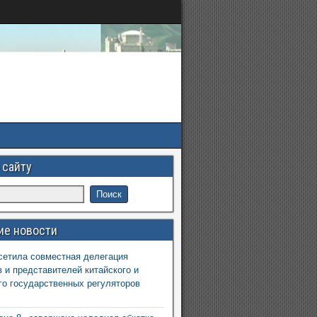
 сайту
ие новости
етила совместная делегация
 и представителей китайского и
го государственных регуляторов
6