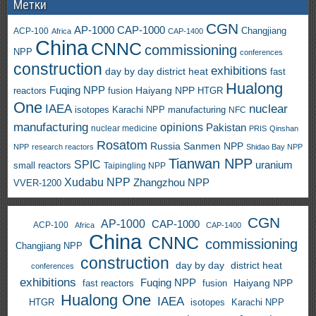
Метки
CGN
AP-1000
CAP-1000
ACP-100
Changjiang
Africa
CAP-1400
China
CNNC
commissioning
NPP
conferences
construction
exhibitions
day by day
district heat
fast
Hualong
Fuqing NPP
Haiyang NPP
reactors
HTGR
fusion
One
IAEA
nuclear
isotopes
Karachi NPP
manufacturing
NFC
manufacturing
opinions
Pakistan
nuclear medicine
PRIS
Qinshan
Rosatom
Russia
Sanmen NPP
NPP
research reactors
Shidao Bay NPP
Tianwan NPP
SPIC
uranium
small reactors
Taipingling NPP
Xudabu NPP
Zhangzhou NPP
VVER-1200
CGN
AP-1000
CAP-1000
ACP-100
Africa
CAP-1400
China
CNNC
commissioning
Changjiang NPP
construction
day by day
district heat
conferences
exhibitions
Fuqing NPP
Haiyang NPP
fast reactors
fusion
Hualong One
IAEA
HTGR
isotopes
Karachi NPP