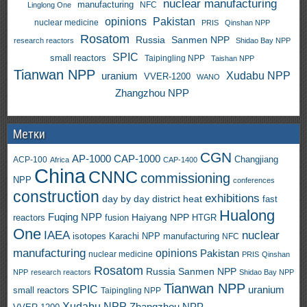
nuclear manufacturing
manufacturing
NFC
Linglong One
opinions
Pakistan
nuclear medicine
PRIS
Qinshan NPP
Rosatom
Russia
Sanmen NPP
research reactors
Shidao Bay NPP
SPIC
small reactors
Taipingling NPP
Taishan NPP
Tianwan NPP
uranium
Xudabu NPP
VVER-1200
WANO
Zhangzhou NPP
Метки
CGN
AP-1000
CAP-1000
ACP-100
Changjiang
Africa
CAP-1400
China
CNNC
commissioning
NPP
conferences
construction
exhibitions
day by day
district heat
fast
Hualong
Fuqing NPP
Haiyang NPP
reactors
HTGR
fusion
One
IAEA
nuclear
isotopes
Karachi NPP
manufacturing
NFC
manufacturing
opinions
Pakistan
nuclear medicine
PRIS
Qinshan
Rosatom
Russia
Sanmen NPP
NPP
research reactors
Shidao Bay NPP
Tianwan NPP
SPIC
uranium
small reactors
Taipingling NPP
Xudabu NPP
Zhangzhou NPP