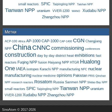
SPIC
small reactors
Taipingling NPP
Taishan NPP
Tianwan NPP
uranium
Xudabu NPP
VVER-1200
WANO
Zhangzhou NPP
Метки
CGN
AP-1000
CAP-1000
ACP-100
Changjiang
Africa
CAP-1400
China
CNNC
commissioning
NPP
conferences
construction
exhibitions
day by day
district heat
fast
Hualong
Fuqing NPP
Haiyang NPP
reactors
HTGR
fusion
One
IAEA
nuclear
isotopes
Karachi NPP
manufacturing
NFC
manufacturing
opinions
Pakistan
nuclear medicine
PRIS
Qinshan
Rosatom
Russia
Sanmen NPP
NPP
research reactors
Shidao Bay NPP
Tianwan NPP
SPIC
uranium
small reactors
Taipingling NPP
Xudabu NPP
Zhangzhou NPP
VVER-1200
SinoAtom © 2017-2026