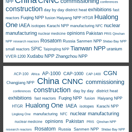
CNNC
commissioning
NPP
conferences
construction
exhibitions
day by day
district heat
fast
Hualong
Fuqing NPP
Haiyang NPP
reactors
HTGR
fusion
One
IAEA
nuclear
isotopes
Karachi NPP
manufacturing
NFC
manufacturing
opinions
Pakistan
nuclear medicine
PRIS
Qinshan
Rosatom
Russia
Sanmen NPP
NPP
research reactors
Shidao Bay NPP
Tianwan NPP
SPIC
uranium
small reactors
Taipingling NPP
Xudabu NPP
Zhangzhou NPP
VVER-1200
CGN
AP-1000
CAP-1000
ACP-100
Africa
CAP-1400
China
CNNC
commissioning
Changjiang NPP
construction
day by day
district heat
conferences
exhibitions
Fuqing NPP
Haiyang NPP
fast reactors
fusion
Hualong One
IAEA
HTGR
isotopes
Karachi NPP
nuclear manufacturing
manufacturing
NFC
Linglong One
opinions
Pakistan
nuclear medicine
PRIS
Qinshan NPP
Rosatom
Russia
Sanmen NPP
research reactors
Shidao Bay NPP