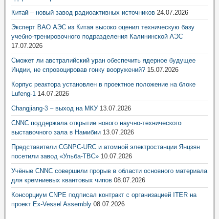
Китай – новый завод радиоактивных источников
24.07.2026
Эксперт ВАО АЭС из Китая высоко оценил техническую базу
учебно-тренировочного подразделения Калининской АЭС
17.07.2026
Сможет ли австралийский уран обеспечить ядерное будущее
Индии, не спровоцировав гонку вооружений?
15.07.2026
Корпус реактора установлен в проектное положение на блоке
Lufeng-1
14.07.2026
Changjiang-3 – выход на МКУ
13.07.2026
CNNC поддержала открытие нового научно-технического
выставочного зала в Намибии
13.07.2026
Представители CGNPC-URC и атомной электростанции Янцзян
посетили завод «Ульба-ТВС»
10.07.2026
Учёные CNNC совершили прорыв в области основного материала
для кремниевых квантовых чипов
08.07.2026
Консорциум CNPE подписал контракт с организацией ITER на
проект Ex-Vessel Assembly
08.07.2026