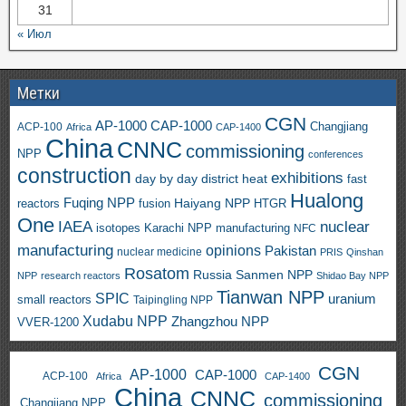
31
« Июл
Метки
CGN
AP-1000
CAP-1000
ACP-100
Changjiang
Africa
CAP-1400
China
CNNC
commissioning
NPP
conferences
construction
exhibitions
day by day
district heat
fast
Hualong
Fuqing NPP
Haiyang NPP
reactors
HTGR
fusion
One
IAEA
nuclear
isotopes
Karachi NPP
manufacturing
NFC
manufacturing
opinions
Pakistan
nuclear medicine
PRIS
Qinshan
Rosatom
Russia
Sanmen NPP
NPP
research reactors
Shidao Bay NPP
Tianwan NPP
SPIC
uranium
small reactors
Taipingling NPP
Xudabu NPP
Zhangzhou NPP
VVER-1200
CGN
AP-1000
CAP-1000
ACP-100
Africa
CAP-1400
China
CNNC
commissioning
Changjiang NPP