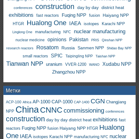
construction
day by day
district heat
conferences
exhibitions
Fuqing NPP
Haiyang NPP
fast reactors
fusion
Hualong One
IAEA
HTGR
isotopes
Karachi NPP
nuclear manufacturing
manufacturing
NFC
Linglong One
opinions
Pakistan
nuclear medicine
PRIS
Qinshan NPP
Rosatom
Russia
Sanmen NPP
research reactors
Shidao Bay NPP
SPIC
small reactors
Taipingling NPP
Taishan NPP
Tianwan NPP
uranium
Xudabu NPP
VVER-1200
WANO
Zhangzhou NPP
Метки
CGN
AP-1000
CAP-1000
ACP-100
Changjiang
Africa
CAP-1400
China
CNNC
commissioning
NPP
conferences
construction
exhibitions
day by day
district heat
fast
Hualong
Fuqing NPP
Haiyang NPP
reactors
HTGR
fusion
One
IAEA
nuclear
isotopes
Karachi NPP
manufacturing
NFC