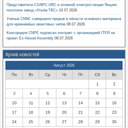
Представители CGNPC-URC и атомной электростанции Янцзян
посетили завод «Ульба-ТВС»
10.07.2026
Учёные CNNC совершили прорыв в области основного материала
для кремниевых квантовых чипов
08.07.2026
Консорциум CNPE подписал контракт с организацией ITER на
проект Ex-Vessel Assembly
08.07.2026
Архив новостей
Август 2026
Пн
Вт
Ср
Чт
Пт
Сб
Вс
1
2
3
4
5
6
7
8
9
10
11
12
13
14
15
16
17
18
19
20
21
22
23
24
25
26
27
28
29
30