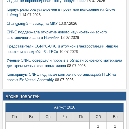
Индии, не спровоцировав гонку вооружений?
15.07.2026
Корпус реактора установлен в проектное положение на блоке
Lufeng-1
14.07.2026
Changjiang-3 – выход на МКУ
13.07.2026
CNNC поддержала открытие нового научно-технического
выставочного зала в Намибии
13.07.2026
Представители CGNPC-URC и атомной электростанции Янцзян
посетили завод «Ульба-ТВС»
10.07.2026
Учёные CNNC совершили прорыв в области основного материала
для кремниевых квантовых чипов
08.07.2026
Консорциум CNPE подписал контракт с организацией ITER на
проект Ex-Vessel Assembly
08.07.2026
Архив новостей
Август 2026
Пн
Вт
Ср
Чт
Пт
Сб
Вс
1
2