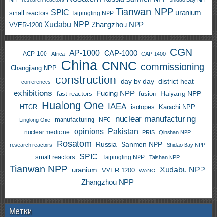
NPP
research reactors
Shidao Bay NPP
Tianwan NPP
SPIC
uranium
small reactors
Taipingling NPP
Xudabu NPP
Zhangzhou NPP
VVER-1200
CGN
AP-1000
CAP-1000
ACP-100
Africa
CAP-1400
China
CNNC
commissioning
Changjiang NPP
construction
day by day
district heat
conferences
exhibitions
Fuqing NPP
Haiyang NPP
fast reactors
fusion
Hualong One
IAEA
HTGR
isotopes
Karachi NPP
nuclear manufacturing
manufacturing
NFC
Linglong One
opinions
Pakistan
nuclear medicine
PRIS
Qinshan NPP
Rosatom
Russia
Sanmen NPP
research reactors
Shidao Bay NPP
SPIC
small reactors
Taipingling NPP
Taishan NPP
Tianwan NPP
uranium
Xudabu NPP
VVER-1200
WANO
Zhangzhou NPP
Метки