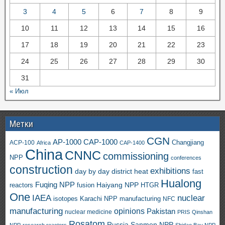
3
4
5
6
7
8
9
10
11
12
13
14
15
16
17
18
19
20
21
22
23
24
25
26
27
28
29
30
31
« Июл
Метки
CGN
AP-1000
CAP-1000
ACP-100
Changjiang
Africa
CAP-1400
China
CNNC
commissioning
NPP
conferences
construction
exhibitions
day by day
district heat
fast
Hualong
Fuqing NPP
Haiyang NPP
reactors
HTGR
fusion
One
IAEA
nuclear
isotopes
Karachi NPP
manufacturing
NFC
manufacturing
opinions
Pakistan
nuclear medicine
PRIS
Qinshan
Rosatom
Russia
Sanmen NPP