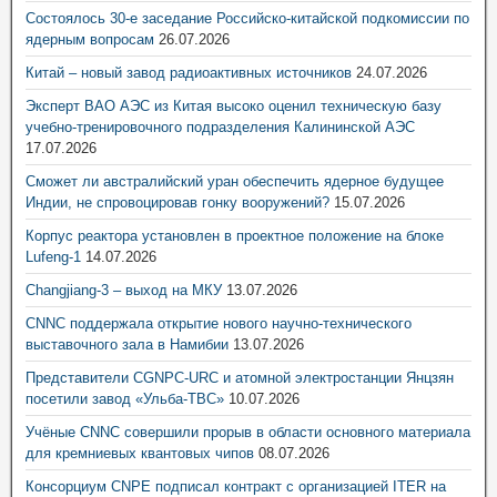
Состоялось 30-е заседание Российско-китайской подкомиссии по
ядерным вопросам
26.07.2026
Китай – новый завод радиоактивных источников
24.07.2026
Эксперт ВАО АЭС из Китая высоко оценил техническую базу
учебно-тренировочного подразделения Калининской АЭС
17.07.2026
Сможет ли австралийский уран обеспечить ядерное будущее
Индии, не спровоцировав гонку вооружений?
15.07.2026
Корпус реактора установлен в проектное положение на блоке
Lufeng-1
14.07.2026
Changjiang-3 – выход на МКУ
13.07.2026
CNNC поддержала открытие нового научно-технического
выставочного зала в Намибии
13.07.2026
Представители CGNPC-URC и атомной электростанции Янцзян
посетили завод «Ульба-ТВС»
10.07.2026
Учёные CNNC совершили прорыв в области основного материала
для кремниевых квантовых чипов
08.07.2026
Консорциум CNPE подписал контракт с организацией ITER на