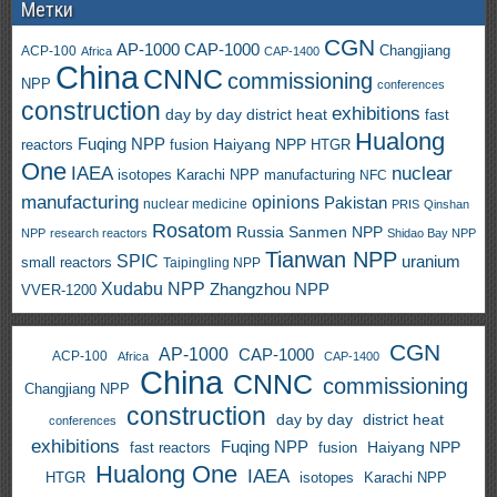
Метки
CGN
AP-1000
CAP-1000
ACP-100
Changjiang
Africa
CAP-1400
China
CNNC
commissioning
NPP
conferences
construction
exhibitions
day by day
district heat
fast
Hualong
Fuqing NPP
Haiyang NPP
reactors
HTGR
fusion
One
IAEA
nuclear
isotopes
Karachi NPP
manufacturing
NFC
manufacturing
opinions
Pakistan
nuclear medicine
PRIS
Qinshan
Rosatom
Russia
Sanmen NPP
NPP
research reactors
Shidao Bay NPP
Tianwan NPP
SPIC
uranium
small reactors
Taipingling NPP
Xudabu NPP
Zhangzhou NPP
VVER-1200
CGN
AP-1000
CAP-1000
ACP-100
Africa
CAP-1400
China
CNNC
commissioning
Changjiang NPP
construction
day by day
district heat
conferences
exhibitions
Fuqing NPP
Haiyang NPP
fast reactors
fusion
Hualong One
IAEA
HTGR
isotopes
Karachi NPP