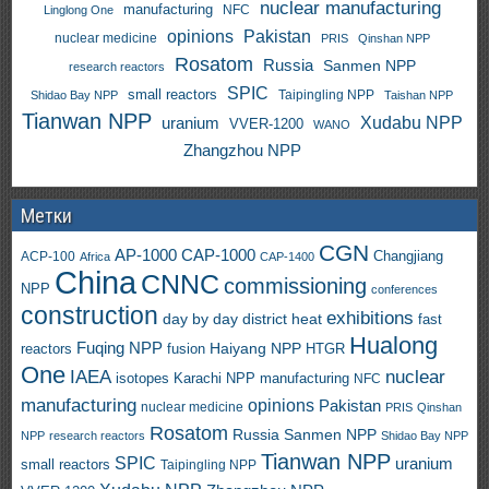
nuclear manufacturing
manufacturing
NFC
Linglong One
opinions
Pakistan
nuclear medicine
PRIS
Qinshan NPP
Rosatom
Russia
Sanmen NPP
research reactors
SPIC
small reactors
Taipingling NPP
Shidao Bay NPP
Taishan NPP
Tianwan NPP
uranium
Xudabu NPP
VVER-1200
WANO
Zhangzhou NPP
Метки
CGN
AP-1000
CAP-1000
ACP-100
Changjiang
Africa
CAP-1400
China
CNNC
commissioning
NPP
conferences
construction
exhibitions
day by day
district heat
fast
Hualong
Fuqing NPP
Haiyang NPP
reactors
HTGR
fusion
One
IAEA
nuclear
isotopes
Karachi NPP
manufacturing
NFC
manufacturing
opinions
Pakistan
nuclear medicine
PRIS
Qinshan
Rosatom
Russia
Sanmen NPP
NPP
research reactors
Shidao Bay NPP
Tianwan NPP
SPIC
uranium
small reactors
Taipingling NPP