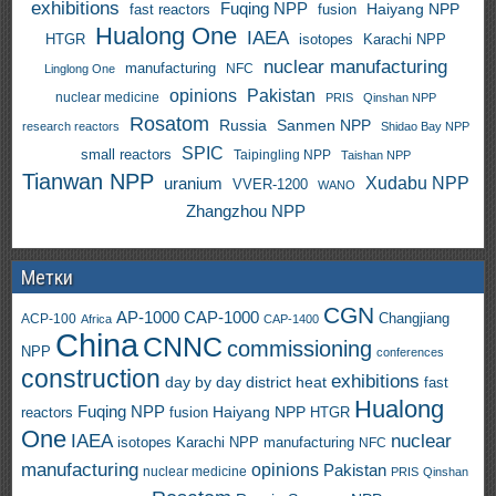
exhibitions
Fuqing NPP
Haiyang NPP
fast reactors
fusion
Hualong One
IAEA
HTGR
isotopes
Karachi NPP
nuclear manufacturing
manufacturing
NFC
Linglong One
opinions
Pakistan
nuclear medicine
PRIS
Qinshan NPP
Rosatom
Russia
Sanmen NPP
research reactors
Shidao Bay NPP
SPIC
small reactors
Taipingling NPP
Taishan NPP
Tianwan NPP
uranium
Xudabu NPP
VVER-1200
WANO
Zhangzhou NPP
Метки
CGN
AP-1000
CAP-1000
ACP-100
Changjiang
Africa
CAP-1400
China
CNNC
commissioning
NPP
conferences
construction
exhibitions
day by day
district heat
fast
Hualong
Fuqing NPP
Haiyang NPP
reactors
HTGR
fusion
One
IAEA
nuclear
isotopes
Karachi NPP
manufacturing
NFC
manufacturing
opinions
Pakistan
nuclear medicine
PRIS
Qinshan