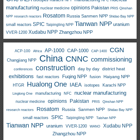
manufacturing
NFC
manufacturing
opinions
Pakistan
nuclear medicine
PRIS
Qinshan
Rosatom
Russia
Sanmen NPP
NPP
research reactors
Shidao Bay NPP
Tianwan NPP
SPIC
uranium
small reactors
Taipingling NPP
Xudabu NPP
Zhangzhou NPP
VVER-1200
CGN
AP-1000
CAP-1000
ACP-100
Africa
CAP-1400
China
CNNC
commissioning
Changjiang NPP
construction
day by day
district heat
conferences
exhibitions
Fuqing NPP
Haiyang NPP
fast reactors
fusion
Hualong One
IAEA
HTGR
isotopes
Karachi NPP
nuclear manufacturing
manufacturing
NFC
Linglong One
opinions
Pakistan
nuclear medicine
PRIS
Qinshan NPP
Rosatom
Russia
Sanmen NPP
research reactors
Shidao Bay NPP
SPIC
small reactors
Taipingling NPP
Taishan NPP
Tianwan NPP
uranium
Xudabu NPP
VVER-1200
WANO
Zhangzhou NPP