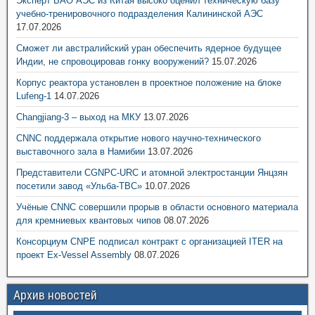
Эксперт ВАО АЭС из Китая высоко оценил техническую базу
учебно-тренировочного подразделения Калининской АЭС
17.07.2026
Сможет ли австралийский уран обеспечить ядерное будущее
Индии, не спровоцировав гонку вооружений?
15.07.2026
Корпус реактора установлен в проектное положение на блоке
Lufeng-1
14.07.2026
Changjiang-3 – выход на МКУ
13.07.2026
CNNC поддержала открытие нового научно-технического
выставочного зала в Намибии
13.07.2026
Представители CGNPC-URC и атомной электростанции Янцзян
посетили завод «Ульба-ТВС»
10.07.2026
Учёные CNNC совершили прорыв в области основного материала
для кремниевых квантовых чипов
08.07.2026
Консорциум CNPE подписал контракт с организацией ITER на
проект Ex-Vessel Assembly
08.07.2026
Архив новостей