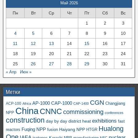
Май 2026
Пн
Вт
Ср
Чт
Пт
Сб
Вс
1
2
3
4
5
6
7
8
9
10
11
12
13
14
15
16
17
18
19
20
21
22
23
24
25
26
27
28
29
30
31
« Апр
Июн »
Метки
CGN
AP-1000
CAP-1000
ACP-100
Changjiang
Africa
CAP-1400
China
CNNC
commissioning
NPP
conferences
construction
exhibitions
day by day
district heat
fast
Hualong
Fuqing NPP
Haiyang NPP
reactors
HTGR
fusion
One
IAEA
nuclear
isotopes
Karachi NPP