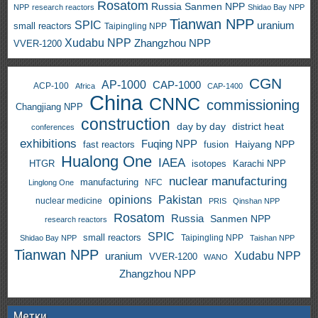
Rosatom
Russia
Sanmen NPP
NPP
research reactors
Shidao Bay NPP
Tianwan NPP
SPIC
uranium
small reactors
Taipingling NPP
Xudabu NPP
Zhangzhou NPP
VVER-1200
CGN
AP-1000
CAP-1000
ACP-100
Africa
CAP-1400
China
CNNC
commissioning
Changjiang NPP
construction
day by day
district heat
conferences
exhibitions
Fuqing NPP
Haiyang NPP
fast reactors
fusion
Hualong One
IAEA
HTGR
isotopes
Karachi NPP
nuclear manufacturing
manufacturing
NFC
Linglong One
opinions
Pakistan
nuclear medicine
PRIS
Qinshan NPP
Rosatom
Russia
Sanmen NPP
research reactors
SPIC
small reactors
Taipingling NPP
Shidao Bay NPP
Taishan NPP
Tianwan NPP
uranium
Xudabu NPP
VVER-1200
WANO
Zhangzhou NPP
Метки