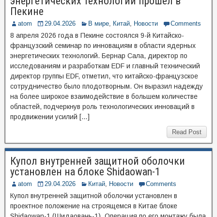
энергетических технологий прошёл в
Пекине
atom
29.04.2026
В мире
,
Китай
,
Новости
Comments
8 апреля 2026 года в Пекине состоялся 9-й Китайско-
французский семинар по инновациям в области ядерных
энергетических технологий. Бернар Сала, директор по
исследованиям и разработкам EDF и главный технический
директор группы EDF, отметил, что китайско-французское
сотрудничество было плодотворным. Он выразил надежду
на более широкое взаимодействие в большем количестве
областей, подчеркнув роль технологических инноваций в
продвижении усилий […]
Read Post
Купол внутренней защитной оболочки
установлен на блоке Shidaowan-1
atom
29.04.2026
Китай
,
Новости
Comments
Купол внутренней защитной оболочки установлен в
проектное положение на строящемся в Китае блоке
Shidaowan-1 (Шидаовань-1). Операция по его монтажу была