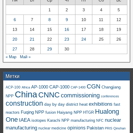
Пн
Вт
Ср
Чт
Пт
Сб
Вс
1
2
3
4
5
6
7
8
9
10
11
12
13
14
15
16
17
18
19
20
21
22
23
24
25
26
27
28
29
30
« Мар
Май »
Метки
CGN
AP-1000
CAP-1000
ACP-100
Changjiang
Africa
CAP-1400
China
CNNC
commissioning
NPP
conferences
construction
exhibitions
day by day
district heat
fast
Hualong
Fuqing NPP
Haiyang NPP
reactors
HTGR
fusion
One
IAEA
nuclear
isotopes
Karachi NPP
manufacturing
NFC
manufacturing
opinions
Pakistan
nuclear medicine
PRIS
Qinshan