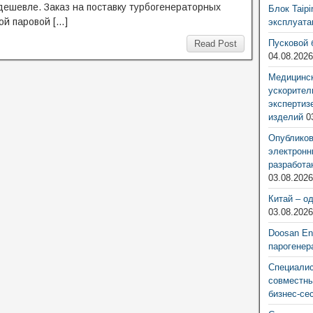
дешевле. Заказ на поставку турбогенераторных
Блок Taip
ой паровой […]
эксплуат
Пусковой 
Read Post
04.08.202
Медицинск
ускорител
экспертиз
изделий
0
Опубликов
электронн
разработа
03.08.202
Китай – о
03.08.202
Doosan Ene
парогенер
Специалис
совместны
бизнес-се