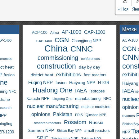
29
3
« Ноя
Янв
Метки
AP-1000
CAP-1000
ACP-100
Africa
CGN
ACP-100
P-1400
Changjiang NPP
CAP-1400
China
CNNC
CGN
CNN
commissioning
ferences
conferences
construction
const
ict heat
day by day
exhibitions
exhibit
PP
district heat
fast reactors
fusion
One
Fuqing NPP
Haiyang NPP
fusion
HTGR
Haiyang
Hualong One
IAEA
IAEA
isotopes
i
ring
NFC
nuclea
Karachi NPP
manufacturing
NFC
Linglong One
dicine
nuclear manufacturing
opinion
nuclear medicine
esearch
opinions
Pakistan
NPP
PRIS
Qinshan NPP
reactors
Rosatom
Russia
research reactors
pingling
Shidao Ba
Sanmen NPP
Ti
small reactors
Shidao Bay NPP
R-1200
NPP
SPIC
Taipingling NPP
Taishan NPP