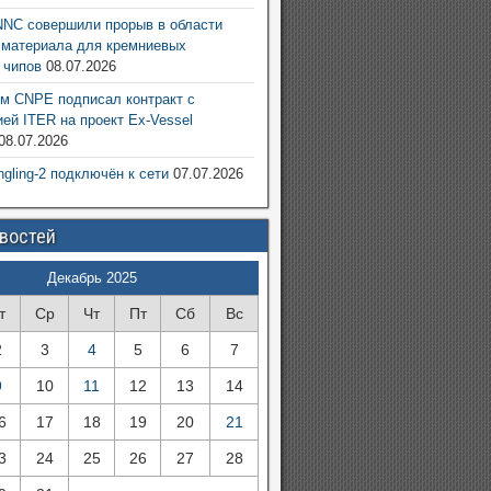
NC совершили прорыв в области
 материала для кремниевых
 чипов
08.07.2026
м CNPE подписал контракт с
ией ITER на проект Ex-Vessel
08.07.2026
ngling-2 подключён к сети
07.07.2026
овостей
Декабрь 2025
т
Ср
Чт
Пт
Сб
Вс
2
3
4
5
6
7
9
10
11
12
13
14
6
17
18
19
20
21
3
24
25
26
27
28