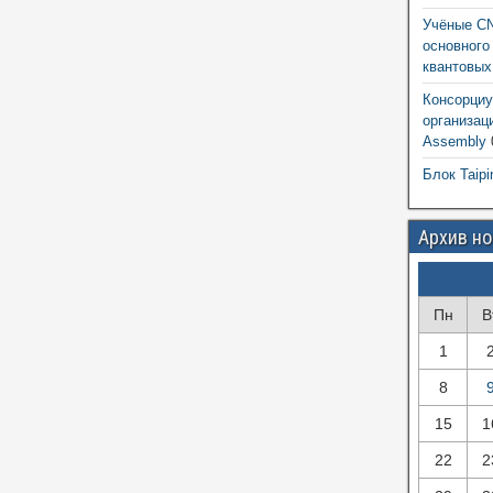
Учёные CN
основного
квантовых
Консорциу
организац
Assembly
Блок Taipi
Архив н
Пн
В
1
8
15
1
22
2