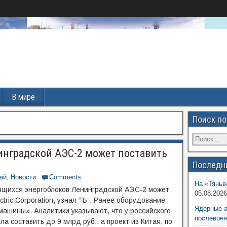
В мире
Поиск по
инградской АЭС-2 может поставить
Последн
ай
,
Новости
Comments
На «Тяньв
оящихся энергоблоков Ленинградской АЭС-2 может
05.08.202
tric Corporation, узнал “Ъ”. Ранее оборудование
Ядерные 
машины». Аналитики указывают, что у российского
послевоен
а составить до 9 млрд руб., а проект из Китая, по