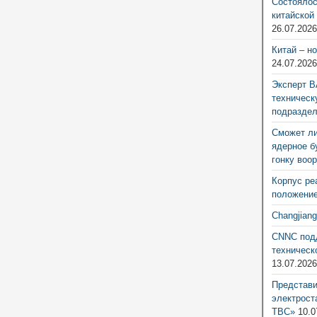
Состоялос
китайской
26.07.202
Китай – н
24.07.202
Эксперт В
техническ
подразде
Сможет ли
ядерное б
гонку воо
Корпус ре
положение
Changjian
CNNC подд
техническ
13.07.202
Представ
электрост
ТВС»
10.0