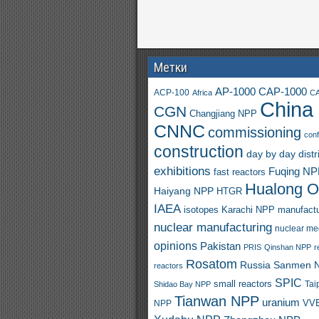
Метки
AP-1000
CAP-1000
ACP-100
Africa
CA
China
CGN
Changjiang NPP
CNNC
commissioning
con
construction
day by day
distr
exhibitions
Fuqing N
fast reactors
Hualong 
Haiyang NPP
HTGR
IAEA
isotopes
Karachi NPP
manufactu
nuclear manufacturing
nuclear me
opinions
Pakistan
PRIS
Qinshan NPP
r
Rosatom
Russia
Sanmen 
reactors
SPIC
small reactors
Shidao Bay NPP
Tai
Tianwan NPP
uranium
VVE
NPP