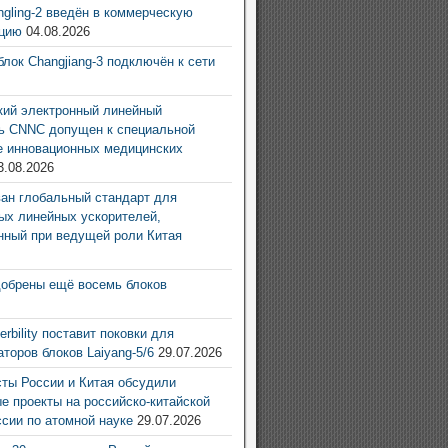
ingling-2 введён в коммерческую
ацию
04.08.2026
блок Changjiang-3 подключён к сети
6
ий электронный линейный
ь CNNC допущен к специальной
е инновационных медицинских
3.08.2026
ан глобальный стандарт для
ых линейных ускорителей,
нный при ведущей роли Китая
6
добрены ещё восемь блоков
6
rbility поставит поковки для
аторов блоков Laiyang-5/6
29.07.2026
ты России и Китая обсудили
е проекты на российско-китайской
ссии по атомной науке
29.07.2026