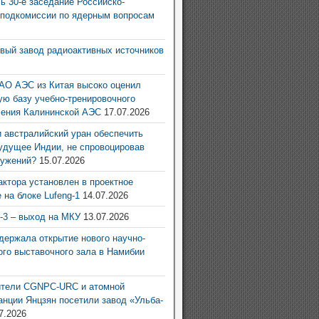
ь 30-е заседание Российско-
 подкомиссии по ядерным вопросам
6
овый завод радиоактивных источников
6
АО АЭС из Китая высоко оценил
ую базу учебно-тренировочного
ления Калининской АЭС
17.07.2026
 австралийский уран обеспечить
удущее Индии, не спровоцировав
ружений?
15.07.2026
актора установлен в проектное
 на блоке Lufeng-1
14.07.2026
g-3 – выход на МКУ
13.07.2026
ержала открытие нового научно-
ого выставочного зала в Намибии
6
ители CGNPC-URC и атомной
анции Янцзян посетили завод «Ульба-
7.2026