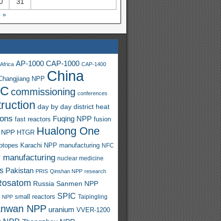
0
31
 »
AP-1000
CAP-1000
Africa
CAP-1400
China
Changjiang NPP
C
commissioning
conferences
ruction
day by day
district heat
ions
Fuqing NPP
fast reactors
fusion
Hualong One
 NPP
HTGR
sotopes
Karachi NPP
manufacturing
NFC
r manufacturing
nuclear medicine
s
Pakistan
PRIS
Qinshan NPP
research
Rosatom
Russia
Sanmen NPP
SPIC
small reactors
y NPP
Taipingling
anwan NPP
uranium
VVER-1200