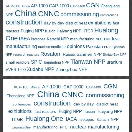
CGN
AP-1000
CAP-1000
ACP-100
Changjiang
Africa
CAP-1400
China
CNNC
commissioning
NPP
conferences
construction
exhibitions
day by day
district heat
fast
Hualong
Fuqing NPP
Haiyang NPP
reactors
HTGR
fusion
One
IAEA
nuclear
isotopes
Karachi NPP
manufacturing
NFC
manufacturing
opinions
Pakistan
nuclear medicine
PRIS
Qinshan
Rosatom
Russia
Sanmen NPP
NPP
research reactors
Shidao Bay NPP
Tianwan NPP
SPIC
uranium
small reactors
Taipingling NPP
Xudabu NPP
Zhangzhou NPP
VVER-1200
CGN
AP-1000
CAP-1000
ACP-100
Africa
CAP-1400
China
CNNC
commissioning
Changjiang NPP
construction
day by day
district heat
conferences
exhibitions
Fuqing NPP
Haiyang NPP
fast reactors
fusion
Hualong One
IAEA
HTGR
isotopes
Karachi NPP
nuclear manufacturing
manufacturing
NFC
Linglong One