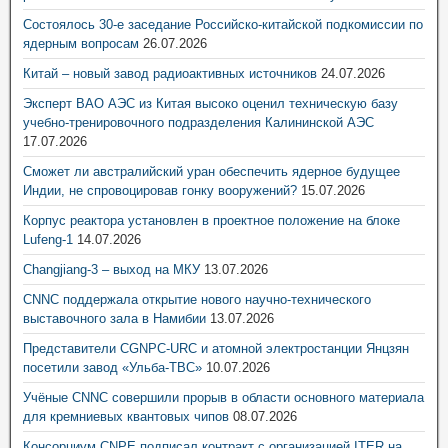
Состоялось 30-е заседание Российско-китайской подкомиссии по
ядерным вопросам
26.07.2026
Китай – новый завод радиоактивных источников
24.07.2026
Эксперт ВАО АЭС из Китая высоко оценил техническую базу
учебно-тренировочного подразделения Калининской АЭС
17.07.2026
Сможет ли австралийский уран обеспечить ядерное будущее
Индии, не спровоцировав гонку вооружений?
15.07.2026
Корпус реактора установлен в проектное положение на блоке
Lufeng-1
14.07.2026
Changjiang-3 – выход на МКУ
13.07.2026
CNNC поддержала открытие нового научно-технического
выставочного зала в Намибии
13.07.2026
Представители CGNPC-URC и атомной электростанции Янцзян
посетили завод «Ульба-ТВС»
10.07.2026
Учёные CNNC совершили прорыв в области основного материала
для кремниевых квантовых чипов
08.07.2026
Консорциум CNPE подписал контракт с организацией ITER на