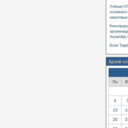
Учёные CN
основного
квантовых
Консорциу
организац
Assembly
Блок Taipi
Архив н
Пн
В
6
13
1
20
2