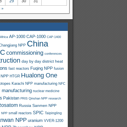
8
29
30
31
 »
AP-1000
CAP-1000
Africa
CAP-1400
China
Changjiang NPP
C
commissioning
conferences
ruction
day by day
district heat
ions
Fuqing NPP
fast reactors
fusion
Hualong One
 NPP
HTGR
sotopes
Karachi NPP
manufacturing
NFC
r manufacturing
nuclear medicine
s
Pakistan
PRIS
Qinshan NPP
research
Rosatom
Russia
Sanmen NPP
SPIC
small reactors
y NPP
Taipingling
anwan NPP
uranium
VVER-1200