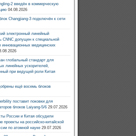
ingling-2 введён в коммерческую
ацию
04.08.2026
блок Changjiang-3 подключён к сети
6
ий электронный линейный
ь CNNC допущен к специальной
е инновационных медицинских
3.08.2026
ан глобальный стандарт для
ых линейных ускорителей,
нный при ведущей роли Китая
6
добрены ещё восемь блоков
6
rbility поставит поковки для
аторов блоков Laiyang-5/6
29.07.2026
ты России и Китая обсудили
е проекты на российско-китайской
ссии по атомной науке
29.07.2026