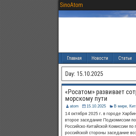
SinoAtom
Главная
Новости
Статьи
Day:
15.10.2025
«Росатом» развивает со
морскому пути
atom
15.10.2025
В мире
,
Кит
14 октября 2025 г. в городе Харби
второе заседание Подкомиссии по
Российско-Китайской Комиссии по 
российской стороны заседание во