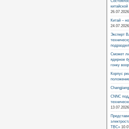
Состоялос
китайской
26.07.202
Китай – н
24.07.202
Эксперт В
техническ
подразде
Сможет ли
ядерное б
гонку воо
Корпус ре
положение
Changjian
CNNC подд
техническ
13.07.202
Представ
электрост
ТВС»
10.0