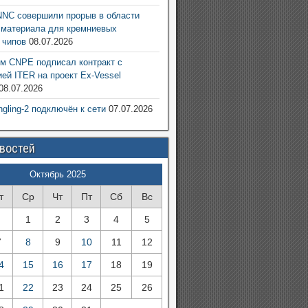
NC совершили прорыв в области
 материала для кремниевых
 чипов
08.07.2026
м CNPE подписал контракт с
ией ITER на проект Ex-Vessel
08.07.2026
ngling-2 подключён к сети
07.07.2026
овостей
Октябрь 2025
т
Ср
Чт
Пт
Сб
Вс
1
2
3
4
5
7
8
9
10
11
12
4
15
16
17
18
19
1
22
23
24
25
26