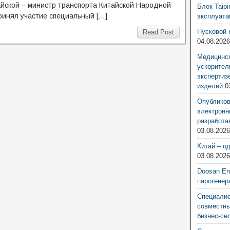
айской – министр транспорта Китайской Народной
Блок Taip
ринял участие специальный […]
эксплуат
Пусковой 
Read Post
04.08.202
Медицинск
ускорител
экспертиз
изделий
0
Опубликов
электронн
разработа
03.08.202
Китай – о
03.08.202
Doosan Ene
парогенер
Специалис
совместны
бизнес-се