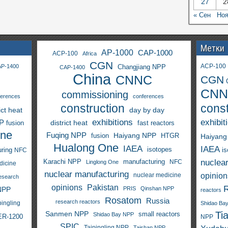
27
2
« Сен
Ноя
Метки
AP-1000
CAP-1000
ACP-100
Africa
CGN
ACP-100
P-1400
Changjiang NPP
CAP-1400
China
CNNC
CGN
CNN
commissioning
ferences
conferences
construction
const
ict heat
day by day
exhibitions
exhibit
PP
district heat
fast reactors
fusion
One
Fuqing NPP
Haiyang NPP
fusion
HTGR
Haiyang
Hualong One
IAEA
IAEA
isotopes
i
ring
NFC
nuclea
Karachi NPP
manufacturing
NFC
Linglong One
dicine
nuclear manufacturing
opinion
nuclear medicine
esearch
opinions
Pakistan
NPP
PRIS
Qinshan NPP
reactors
Rosatom
Russia
research reactors
pingling
Shidao Ba
Sanmen NPP
Ti
small reactors
Shidao Bay NPP
R-1200
NPP
SPIC
Taipingling NPP
Taishan NPP