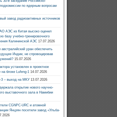
ь 30-е заседание Российско-
 подкомиссии по ядерным вопросам
6
овый завод радиоактивных источников
6
АО АЭС из Китая высоко оценил
ую базу учебно-тренировочного
ления Калининской АЭС
17.07.2026
 австралийский уран обеспечить
удущее Индии, не спровоцировав
ружений?
15.07.2026
актора установлен в проектное
 на блоке Lufeng-1
14.07.2026
g-3 – выход на МКУ
13.07.2026
ержала открытие нового научно-
ого выставочного зала в Намибии
6
ители CGNPC-URC и атомной
анции Янцзян посетили завод «Ульба-
7.2026