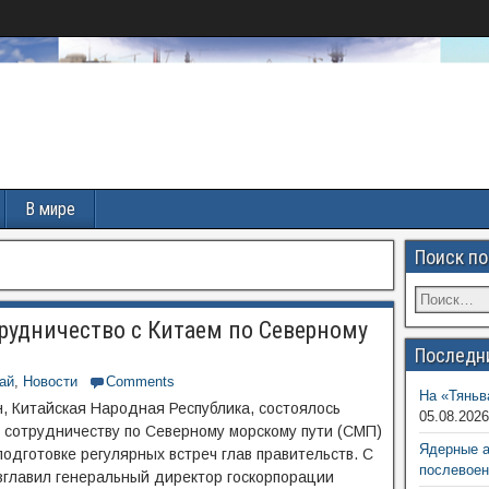
В мире
Поиск по
трудничество с Китаем по Северному
Последн
ай
,
Новости
Comments
На «Тяньв
н, Китайская Народная Республика, состоялось
05.08.202
 сотрудничеству по Северному морскому пути (СМП)
Ядерные 
подготовке регулярных встреч глав правительств. С
послевоен
зглавил генеральный директор госкорпорации