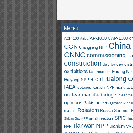
Метки
AP-1000
CAP-1000
ACP-100
Africa
CA
China
CGN
Changjiang NPP
CNNC
commissioning
con
construction
day by day
distr
exhibitions
Fuqing N
fast reactors
Hualong 
Haiyang NPP
HTGR
IAEA
isotopes
Karachi NPP
manufactu
nuclear manufacturing
nuclear me
opinions
Pakistan
PRIS
Qinshan NPP
r
Rosatom
Russia
Sanmen 
reactors
SPIC
small reactors
Shidao Bay NPP
Tai
Tianwan NPP
uranium
VVE
NPP