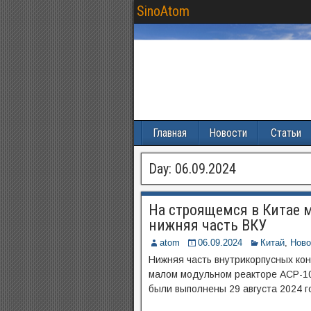
SinoAtom
Главная
Новости
Статьи
Day:
06.09.2024
На строящемся в Китае 
нижняя часть ВКУ
atom
06.09.2024
Китай
,
Ново
Нижняя часть внутрикорпусных кон
малом модульном реакторе ACP-10
были выполнены 29 августа 2024 г