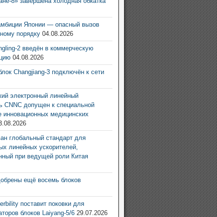
ане-8» завершена холодная обкатка
6
амбиции Японии — опасный вызов
ному порядку
04.08.2026
ingling-2 введён в коммерческую
ацию
04.08.2026
блок Changjiang-3 подключён к сети
6
ий электронный линейный
ь CNNC допущен к специальной
е инновационных медицинских
3.08.2026
ан глобальный стандарт для
ых линейных ускорителей,
нный при ведущей роли Китая
6
добрены ещё восемь блоков
6
rbility поставит поковки для
аторов блоков Laiyang-5/6
29.07.2026