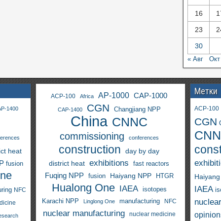
16
1
23
2
30
« Авг
Окт
Метки
AP-1000
CAP-1000
ACP-100
Africa
CGN
ACP-100
P-1400
Changjiang NPP
CAP-1400
China
CNNC
CGN
CNN
commissioning
ferences
conferences
construction
const
ict heat
day by day
exhibitions
exhibit
PP
district heat
fast reactors
fusion
One
Fuqing NPP
Haiyang NPP
fusion
HTGR
Haiyang
Hualong One
IAEA
IAEA
isotopes
i
ring
NFC
nuclea
Karachi NPP
manufacturing
NFC
Linglong One
dicine
nuclear manufacturing
opinion
nuclear medicine
esearch