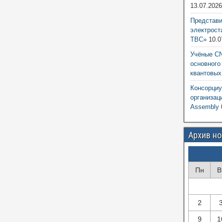
13.07.202
Представ
электрост
ТВС»
10.0
Учёные CN
основного
квантовых
Консорциу
организац
Assembly
Архив н
Пн
В
2
9
1