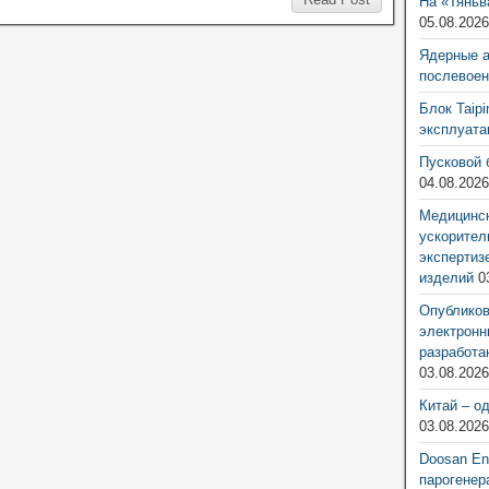
На «Тяньв
05.08.202
Ядерные 
послевоен
Блок Taip
эксплуат
Пусковой 
04.08.202
Медицинск
ускорител
экспертиз
изделий
0
Опубликов
электронн
разработа
03.08.202
Китай – о
03.08.202
Doosan Ene
парогенер