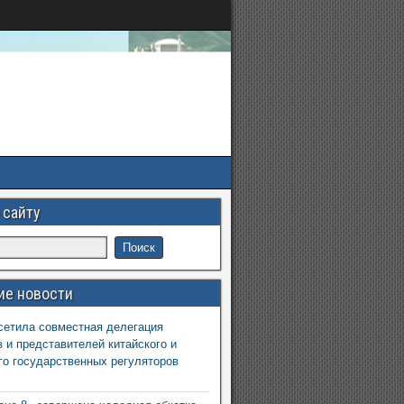
 сайту
ие новости
етила совместная делегация
 и представителей китайского и
го государственных регуляторов
6