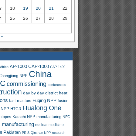
7
18
19
20
21
22
4
25
26
27
28
29
 »
AP-1000
CAP-1000
Africa
CAP-1400
China
Changjiang NPP
C
commissioning
conferences
ruction
day by day
district heat
ions
Fuqing NPP
fast reactors
fusion
Hualong One
 NPP
HTGR
sotopes
Karachi NPP
manufacturing
NFC
r manufacturing
nuclear medicine
s
Pakistan
PRIS
Qinshan NPP
research