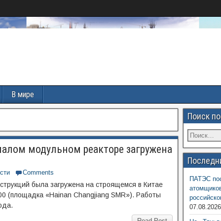
В мире
Поиск по
малом модульном реакторе загружена
Последн
сти
Comments
ПАТЭС пос
струкций была загружена на строящемся в Китае
атомщиков
0 (площадка «Hainan Changjiang SMR»). Работы
российско
ода.
07.08.202
Read Post