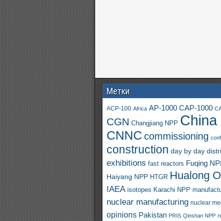
Метки
AP-1000
CAP-1000
ACP-100
Africa
CA
China
CGN
Changjiang NPP
CNNC
commissioning
con
construction
day by day
distr
exhibitions
Fuqing N
fast reactors
Hualong 
Haiyang NPP
HTGR
IAEA
isotopes
Karachi NPP
manufactu
nuclear manufacturing
nuclear me
opinions
Pakistan
PRIS
Qinshan NPP
r