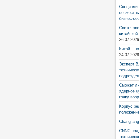
Специалис
совместны
бизнес-се
Состоялос
китайской
26.07.202
Китай – н
24.07.202
Эксперт В
техническ
подразде
Сможет ли
ядерное б
гонку воо
Корпус ре
положение
Changjian
CNNC подд
техническ