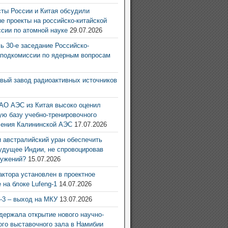
ты России и Китая обсудили
е проекты на российско-китайской
ссии по атомной науке
29.07.2026
ь 30-е заседание Российско-
 подкомиссии по ядерным вопросам
6
овый завод радиоактивных источников
6
АО АЭС из Китая высоко оценил
ую базу учебно-тренировочного
ления Калининской АЭС
17.07.2026
 австралийский уран обеспечить
удущее Индии, не спровоцировав
ружений?
15.07.2026
актора установлен в проектное
 на блоке Lufeng-1
14.07.2026
g-3 – выход на МКУ
13.07.2026
ержала открытие нового научно-
ого выставочного зала в Намибии