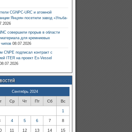
6
ители CGNPC-URC и атомной
анции Янцзян посетили завод «Ульба-
7.2026
NC совершили прорыв в области
 материала для кремниевых
 чипов
08.07.2026
м CNPE подписал контракт с
ией ITER на проект Ex-Vessel
08.07.2026
овостей
Сентябрь 2024
т
Ср
Чт
Пт
Сб
Вс
1
3
4
5
6
7
8
0
11
12
13
14
15