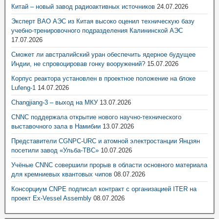
Китай – новый завод радиоактивных источников
24.07.2026
Эксперт ВАО АЭС из Китая высоко оценил техническую базу
учебно-тренировочного подразделения Калининской АЭС
17.07.2026
Сможет ли австралийский уран обеспечить ядерное будущее
Индии, не спровоцировав гонку вооружений?
15.07.2026
Корпус реактора установлен в проектное положение на блоке
Lufeng-1
14.07.2026
Changjiang-3 – выход на МКУ
13.07.2026
CNNC поддержала открытие нового научно-технического
выставочного зала в Намибии
13.07.2026
Представители CGNPC-URC и атомной электростанции Янцзян
посетили завод «Ульба-ТВС»
10.07.2026
Учёные CNNC совершили прорыв в области основного материала
для кремниевых квантовых чипов
08.07.2026
Консорциум CNPE подписал контракт с организацией ITER на
проект Ex-Vessel Assembly
08.07.2026