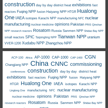
construction
exhibitions
day by day
district heat
fast
Hualong
Fuqing NPP
Haiyang NPP
reactors
HTGR
fusion
One
IAEA
nuclear
isotopes
Karachi NPP
manufacturing
NFC
manufacturing
opinions
Pakistan
nuclear medicine
PRIS
Qinshan
Rosatom
Russia
Sanmen NPP
NPP
research reactors
Shidao Bay NPP
Tianwan NPP
SPIC
uranium
small reactors
Taipingling NPP
Xudabu NPP
Zhangzhou NPP
VVER-1200
CGN
AP-1000
CAP-1000
ACP-100
Africa
CAP-1400
China
CNNC
commissioning
Changjiang NPP
construction
day by day
district heat
conferences
exhibitions
Fuqing NPP
Haiyang NPP
fast reactors
fusion
Hualong One
IAEA
HTGR
isotopes
Karachi NPP
nuclear manufacturing
manufacturing
NFC
Linglong One
opinions
Pakistan
nuclear medicine
PRIS
Qinshan NPP
Rosatom
Russia
Sanmen NPP
research reactors
Shidao Bay NPP