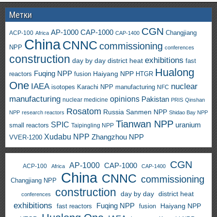
Метки
CGN
AP-1000
CAP-1000
ACP-100
Changjiang
Africa
CAP-1400
China
CNNC
commissioning
NPP
conferences
construction
exhibitions
day by day
district heat
fast
Hualong
Fuqing NPP
Haiyang NPP
reactors
HTGR
fusion
One
IAEA
nuclear
isotopes
Karachi NPP
manufacturing
NFC
manufacturing
opinions
Pakistan
nuclear medicine
PRIS
Qinshan
Rosatom
Russia
Sanmen NPP
NPP
research reactors
Shidao Bay NPP
Tianwan NPP
SPIC
uranium
small reactors
Taipingling NPP
Xudabu NPP
Zhangzhou NPP
VVER-1200
CGN
AP-1000
CAP-1000
ACP-100
Africa
CAP-1400
China
CNNC
commissioning
Changjiang NPP
construction
day by day
district heat
conferences
exhibitions
Fuqing NPP
Haiyang NPP
fast reactors
fusion