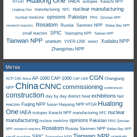
Hualong One
IAEA
HTGR
isotopes
Karachi NPP
nuclear manufacturing
manufacturing
NFC
Linglong One
opinions
Pakistan
nuclear medicine
PRIS
Qinshan NPP
Rosatom
Russia
Sanmen NPP
research reactors
Shidao Bay NPP
SPIC
small reactors
Taipingling NPP
Taishan NPP
Tianwan NPP
uranium
Xudabu NPP
VVER-1200
WANO
Zhangzhou NPP
Метки
CGN
AP-1000
CAP-1000
ACP-100
Changjiang
Africa
CAP-1400
China
CNNC
commissioning
NPP
conferences
construction
exhibitions
day by day
district heat
fast
Hualong
Fuqing NPP
Haiyang NPP
reactors
HTGR
fusion
One
IAEA
nuclear
isotopes
Karachi NPP
manufacturing
NFC
manufacturing
opinions
Pakistan
nuclear medicine
PRIS
Qinshan
Rosatom
Russia
Sanmen NPP
NPP
research reactors
Shidao Bay NPP
Tianwan NPP
SPIC
uranium
small reactors