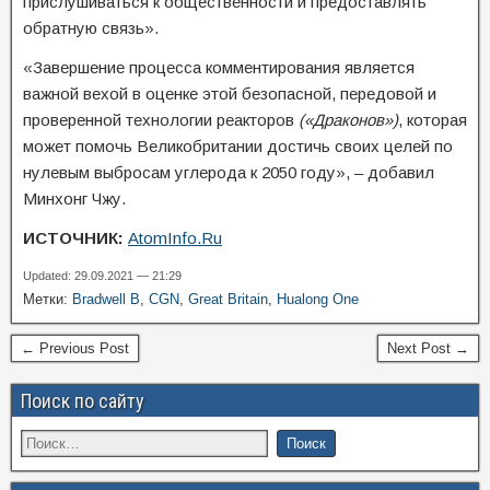
прислушиваться к общественности и предоставлять
обратную связь».
«Завершение процесса комментирования является
важной вехой в оценке этой безопасной, передовой и
проверенной технологии реакторов
(«Драконов»)
, которая
может помочь Великобритании достичь своих целей по
нулевым выбросам углерода к 2050 году», – добавил
Минхонг Чжу.
ИСТОЧНИК:
AtomInfo.Ru
Updated: 29.09.2021 — 21:29
Метки:
Bradwell B
,
CGN
,
Great Britain
,
Hualong One
← Previous Post
Next Post →
Поиск по сайту