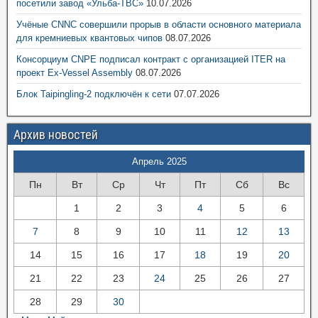
посетили завод «Ульба-ТВС»
10.07.2026
Учёные CNNC совершили прорыв в области основного материала
для кремниевых квантовых чипов
08.07.2026
Консорциум CNPE подписал контракт с организацией ITER на
проект Ex-Vessel Assembly
08.07.2026
Блок Taipingling-2 подключён к сети
07.07.2026
Архив новостей
Апрель 2025
Пн
Вт
Ср
Чт
Пт
Сб
Вс
1
2
3
4
5
6
7
8
9
10
11
12
13
14
15
16
17
18
19
20
21
22
23
24
25
26
27
28
29
30