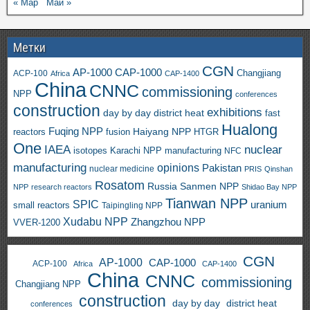
« Мар
Май »
Метки
CGN
AP-1000
CAP-1000
ACP-100
Changjiang
Africa
CAP-1400
China
CNNC
commissioning
NPP
conferences
construction
exhibitions
day by day
district heat
fast
Hualong
Fuqing NPP
Haiyang NPP
reactors
HTGR
fusion
One
IAEA
nuclear
isotopes
Karachi NPP
manufacturing
NFC
manufacturing
opinions
Pakistan
nuclear medicine
PRIS
Qinshan
Rosatom
Russia
Sanmen NPP
NPP
research reactors
Shidao Bay NPP
Tianwan NPP
SPIC
uranium
small reactors
Taipingling NPP
Xudabu NPP
Zhangzhou NPP
VVER-1200
CGN
AP-1000
CAP-1000
ACP-100
Africa
CAP-1400
China
CNNC
commissioning
Changjiang NPP
construction
day by day
district heat
conferences