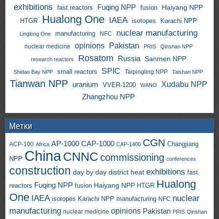
exhibitions
Fuqing NPP
Haiyang NPP
fast reactors
fusion
Hualong One
IAEA
HTGR
isotopes
Karachi NPP
nuclear manufacturing
manufacturing
NFC
Linglong One
opinions
Pakistan
nuclear medicine
PRIS
Qinshan NPP
Rosatom
Russia
Sanmen NPP
research reactors
SPIC
small reactors
Taipingling NPP
Shidao Bay NPP
Taishan NPP
Tianwan NPP
uranium
Xudabu NPP
VVER-1200
WANO
Zhangzhou NPP
Метки
CGN
AP-1000
CAP-1000
ACP-100
Changjiang
Africa
CAP-1400
China
CNNC
commissioning
NPP
conferences
construction
exhibitions
day by day
district heat
fast
Hualong
Fuqing NPP
Haiyang NPP
reactors
HTGR
fusion
One
IAEA
nuclear
isotopes
Karachi NPP
manufacturing
NFC
manufacturing
opinions
Pakistan
nuclear medicine
PRIS
Qinshan