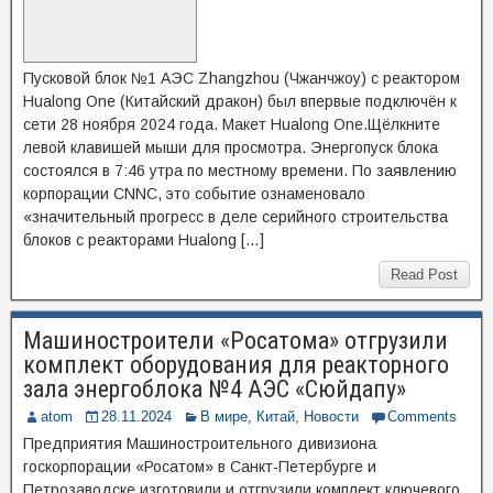
Пусковой блок №1 АЭС Zhangzhou (Чжанчжоу) с реактором
Hualong One (Китайский дракон) был впервые подключён к
сети 28 ноября 2024 года. Макет Hualong One.Щёлкните
левой клавишей мыши для просмотра. Энергопуск блока
состоялся в 7:46 утра по местному времени. По заявлению
корпорации CNNC, это событие ознаменовало
«значительный прогресс в деле серийного строительства
блоков с реакторами Hualong […]
Read Post
Машиностроители «Росатома» отгрузили
комплект оборудования для реакторного
зала энергоблока №4 АЭС «Сюйдапу»
atom
28.11.2024
В мире
,
Китай
,
Новости
Comments
Предприятия Машиностроительного дивизиона
госкорпорации «Росатом» в Санкт-Петербурге и
Петрозаводске изготовили и отгрузили комплект ключевого