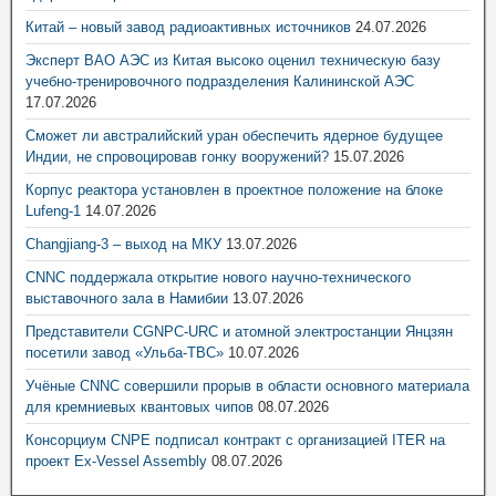
Китай – новый завод радиоактивных источников
24.07.2026
Эксперт ВАО АЭС из Китая высоко оценил техническую базу
учебно-тренировочного подразделения Калининской АЭС
17.07.2026
Сможет ли австралийский уран обеспечить ядерное будущее
Индии, не спровоцировав гонку вооружений?
15.07.2026
Корпус реактора установлен в проектное положение на блоке
Lufeng-1
14.07.2026
Changjiang-3 – выход на МКУ
13.07.2026
CNNC поддержала открытие нового научно-технического
выставочного зала в Намибии
13.07.2026
Представители CGNPC-URC и атомной электростанции Янцзян
посетили завод «Ульба-ТВС»
10.07.2026
Учёные CNNC совершили прорыв в области основного материала
для кремниевых квантовых чипов
08.07.2026
Консорциум CNPE подписал контракт с организацией ITER на
проект Ex-Vessel Assembly
08.07.2026