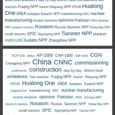
Hualong
Fuqing NPP
Haiyang NPP
reactors
HTGR
fusion
One
IAEA
nuclear
isotopes
Karachi NPP
manufacturing
NFC
manufacturing
opinions
Pakistan
nuclear medicine
PRIS
Qinshan
Rosatom
Russia
Sanmen NPP
NPP
research reactors
Shidao Bay NPP
Tianwan NPP
SPIC
uranium
small reactors
Taipingling NPP
Xudabu NPP
Zhangzhou NPP
VVER-1200
CGN
AP-1000
CAP-1000
ACP-100
Africa
CAP-1400
China
CNNC
commissioning
Changjiang NPP
construction
day by day
district heat
conferences
exhibitions
Fuqing NPP
Haiyang NPP
fast reactors
fusion
Hualong One
IAEA
HTGR
isotopes
Karachi NPP
nuclear manufacturing
manufacturing
NFC
Linglong One
opinions
Pakistan
nuclear medicine
PRIS
Qinshan NPP
Rosatom
Russia
Sanmen NPP
research reactors
Shidao Bay NPP
SPIC
small reactors
Taipingling NPP
Taishan NPP