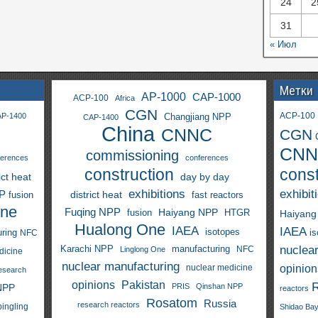
24
2
31
« Июл
Метки
AP-1000
CAP-1000
ACP-100
Africa
CGN
ACP-100
P-1400
Changjiang NPP
CAP-1400
China
CNNC
CGN
CNN
commissioning
ferences
conferences
construction
const
ict heat
day by day
exhibitions
exhibit
PP
district heat
fast reactors
fusion
One
Fuqing NPP
Haiyang NPP
fusion
HTGR
Haiyang
Hualong One
IAEA
IAEA
isotopes
i
ring
NFC
nuclea
Karachi NPP
manufacturing
NFC
Linglong One
dicine
nuclear manufacturing
opinion
nuclear medicine
esearch
opinions
Pakistan
NPP
PRIS
Qinshan NPP
reactors
Rosatom
Russia
research reactors
pingling
Shidao Ba