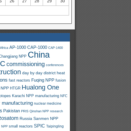
5
26
27
28
29
30
AP-1000
CAP-1000
Africa
CAP-1400
China
Changjiang NPP
C
commissioning
conferences
ruction
day by day
district heat
ions
Fuqing NPP
fast reactors
fusion
Hualong One
 NPP
HTGR
sotopes
Karachi NPP
manufacturing
NFC
r manufacturing
nuclear medicine
s
Pakistan
PRIS
Qinshan NPP
research
Rosatom
Russia
Sanmen NPP
SPIC
small reactors
y NPP
Taipingling