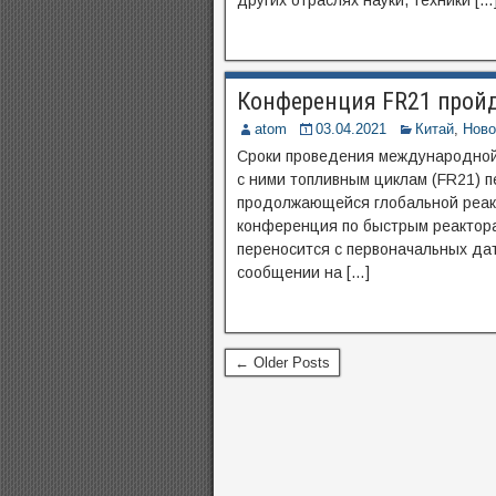
других отраслях науки, техники […
Конференция FR21 пройдё
atom
03.04.2021
Китай
,
Ново
Сроки проведения международной
с ними топливным циклам (FR21) п
продолжающейся глобальной реак
конференция по быстрым реактора
переносится с первоначальных дат 
сообщении на […]
← Older Posts