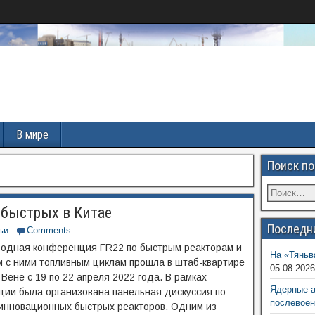
В мире
Поиск по
 быстрых в Китае
Последн
ьи
Comments
одная конференция FR22 по быстрым реакторам и
На «Тяньв
 с ними топливным циклам прошла в штаб-квартире
05.08.202
Вене с 19 по 22 апреля 2022 года. В рамках
Ядерные 
ии была организована панельная дискуссия по
послевоен
инновационных быстрых реакторов. Одним из