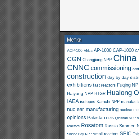
Метки
AP-1000
CAP-1000
ACP-100
Africa
CA
China
CGN
Changjiang NPP
CNNC
commissioning
con
construction
day by day
distr
exhibitions
Fuqing N
fast reactors
Hualong 
Haiyang NPP
HTGR
IAEA
isotopes
Karachi NPP
manufactu
nuclear manufacturing
nuclear me
opinions
Pakistan
PRIS
Qinshan NPP
r
Rosatom
Russia
Sanmen 
reactors
SPIC
small reactors
Shidao Bay NPP
Tai