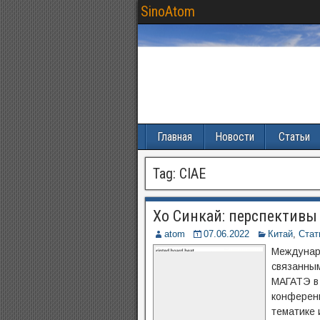
SinoAtom
Главная
Новости
Статьи
Tag:
CIAE
Хо Синкай: перспективы
atom
07.06.2022
Китай
,
Стат
Междунар
связанным
МАГАТЭ в 
конференц
тематике 