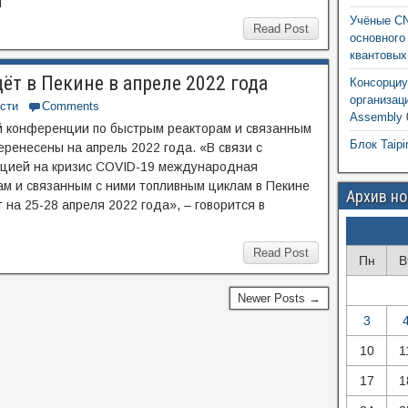
]
Учёные CN
Read Post
основного
квантовых
т в Пекине в апреле 2022 года
Консорциу
организац
сти
Comments
Assembly
 конференции по быстрым реакторам и связанным
Блок Taipi
еренесены на апрель 2022 года. «В связи с
цией на кризис COVID-19 международная
м и связанным с ними топливным циклам в Пекине
Архив н
на 25-28 апреля 2022 года», – говорится в
Read Post
Пн
В
Newer Posts →
3
10
1
17
1