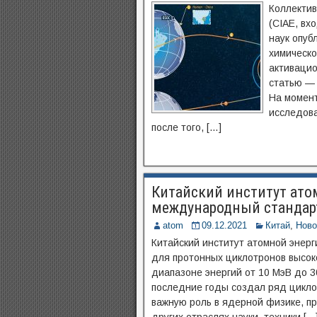
Коллектив
(CIAE, вх
наук опуб
химическо
активацио
статью — h
На момент
исследова
после того, […]
Китайский институт ато
международный стандар
atom
09.12.2021
Китай
,
Ново
Китайский институт атомной энер
для протонных циклотронов высок
диапазоне энергий от 10 МэВ до 3
последние годы создал ряд цикло
важную роль в ядерной физике, п