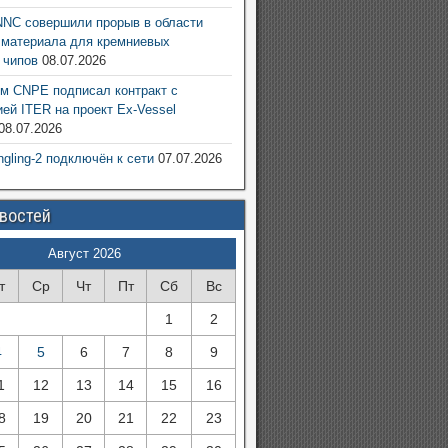
NC совершили прорыв в области
 материала для кремниевых
 чипов
08.07.2026
м CNPE подписал контракт с
ией ITER на проект Ex-Vessel
08.07.2026
ngling-2 подключён к сети
07.07.2026
овостей
Август 2026
т
Ср
Чт
Пт
Сб
Вс
1
2
4
5
6
7
8
9
1
12
13
14
15
16
8
19
20
21
22
23