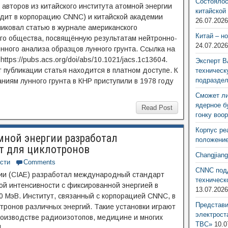
Состоялос
 авторов из китайского института атомной энергии
китайской
одит в корпорацию CNNC) и китайской академии
26.07.202
ликовал статью в журнале американского
Китай – н
го общества, посвящённую результатам нейтронно-
24.07.202
нного анализа образцов лунного грунта. Ссылка на
ttps://pubs.acs.org/doi/abs/10.1021/jacs.1c13604.
Эксперт В
 публикации статья находится в платном доступе. К
техническ
подразде
ниям лунного грунта в КНР приступили в 1978 году
Сможет ли
ядерное б
Read Post
гонку воо
Корпус ре
мной энергии разработал
положение
т для циклотронов
Changjian
сти
Comments
CNNC подд
гии (CIAE) разработал международный стандарт
техническ
ой интенсивности с фиксированной энергией в
13.07.202
0 МэВ. Институт, связанный с корпорацией CNNC, в
Представ
тронов различных энергий. Такие установки играют
электрост
роизводстве радиоизотопов, медицине и многих
ТВС»
10.0