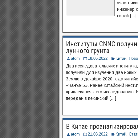
участнико
инженер к
своей […]
Институты CNNC получи
лунного грунта
atom
18.05.2022
Китай
,
Ново
Два исследовательских института,
получили для изучения два новых 
Землю в декабре 2020 года китай
«Чанъэ-5». Ранее китайский инсти
привлекался к его исследованию. 
передан в пекинский […]
В Китае проанализирова
atom
21.03.2022
Китай
,
Стат