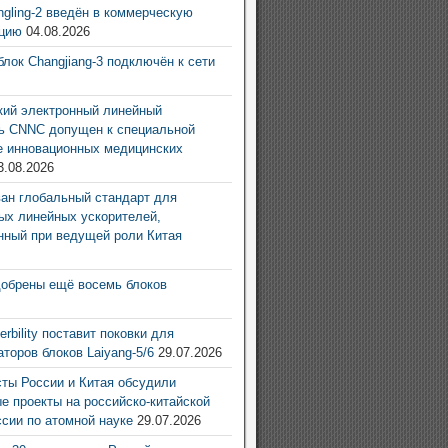
ingling-2 введён в коммерческую
ацию
04.08.2026
блок Changjiang-3 подключён к сети
6
ий электронный линейный
ь CNNC допущен к специальной
е инновационных медицинских
3.08.2026
ан глобальный стандарт для
ых линейных ускорителей,
нный при ведущей роли Китая
6
добрены ещё восемь блоков
6
rbility поставит поковки для
аторов блоков Laiyang-5/6
29.07.2026
ты России и Китая обсудили
е проекты на российско-китайской
ссии по атомной науке
29.07.2026