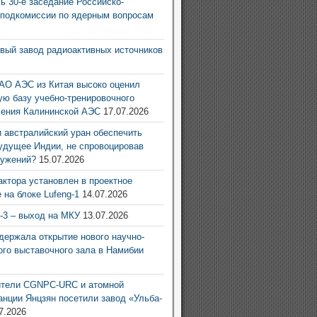
ь 30-е заседание Российско-
 подкомиссии по ядерным вопросам
6
овый завод радиоактивных источников
6
АО АЭС из Китая высоко оценил
ую базу учебно-тренировочного
ления Калининской АЭС
17.07.2026
 австралийский уран обеспечить
удущее Индии, не спровоцировав
ружений?
15.07.2026
актора установлен в проектное
 на блоке Lufeng-1
14.07.2026
g-3 – выход на МКУ
13.07.2026
ержала открытие нового научно-
ого выставочного зала в Намибии
6
ители CGNPC-URC и атомной
анции Янцзян посетили завод «Ульба-
7.2026