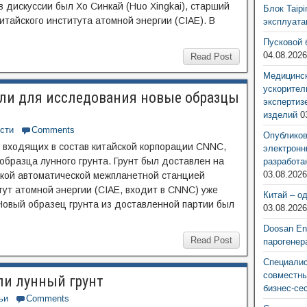
в дискуссии был Хо Синкай (Huo Xingkai), старший
Блок Taip
итайского института атомной энергии (CIAE). В
эксплуат
Пусковой 
04.08.202
Read Post
Медицинск
ускорител
ли для исследования новые образцы
экспертиз
изделий
0
сти
Comments
Опубликов
 входящих в состав китайской корпорации CNNC,
электронн
образца лунного грунта. Грунт был доставлен на
разработа
03.08.202
ской автоматической межпланетной станцией
тут атомной энергии (CIAE, входит в CNNC) уже
Китай – о
Новый образец грунта из доставленной партии был
03.08.202
Doosan Ene
Read Post
парогенер
Специалис
совместны
ли лунный грунт
бизнес-се
ьи
Comments