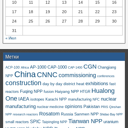
10
11
12
13
14
15
16
17
18
19
20
21
22
23
24
25
26
27
28
29
30
31
« Июл
Метки
CGN
AP-1000
CAP-1000
ACP-100
Changjiang
Africa
CAP-1400
China
CNNC
commissioning
NPP
conferences
construction
exhibitions
day by day
district heat
fast
Hualong
Fuqing NPP
Haiyang NPP
reactors
HTGR
fusion
One
IAEA
nuclear
isotopes
Karachi NPP
manufacturing
NFC
manufacturing
opinions
Pakistan
nuclear medicine
PRIS
Qinshan
Rosatom
Russia
Sanmen NPP
NPP
research reactors
Shidao Bay NPP
Tianwan NPP
SPIC
uranium
small reactors
Taipingling NPP