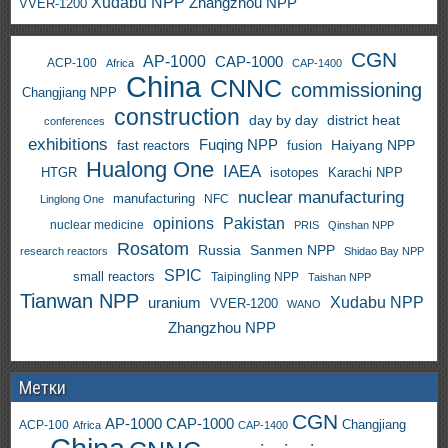
Xudabu NPP
Zhangzhou NPP
VVER-1200
CGN
AP-1000
CAP-1000
ACP-100
Africa
CAP-1400
China
CNNC
commissioning
Changjiang NPP
construction
day by day
district heat
conferences
exhibitions
Fuqing NPP
Haiyang NPP
fast reactors
fusion
Hualong One
IAEA
HTGR
isotopes
Karachi NPP
nuclear manufacturing
manufacturing
NFC
Linglong One
opinions
Pakistan
nuclear medicine
PRIS
Qinshan NPP
Rosatom
Russia
Sanmen NPP
research reactors
Shidao Bay NPP
SPIC
small reactors
Taipingling NPP
Taishan NPP
Tianwan NPP
uranium
Xudabu NPP
VVER-1200
WANO
Zhangzhou NPP
Метки
CGN
AP-1000
CAP-1000
ACP-100
Changjiang
Africa
CAP-1400