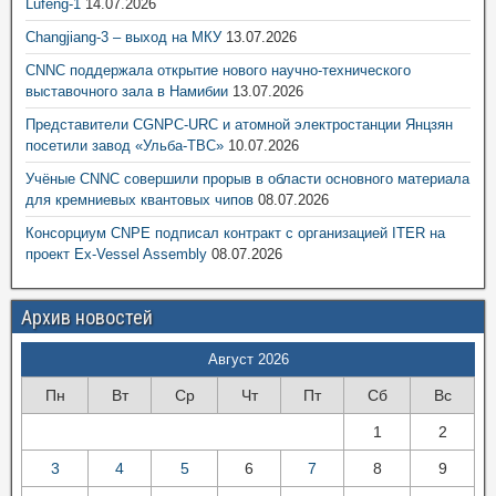
Lufeng-1
14.07.2026
Changjiang-3 – выход на МКУ
13.07.2026
CNNC поддержала открытие нового научно-технического
выставочного зала в Намибии
13.07.2026
Представители CGNPC-URC и атомной электростанции Янцзян
посетили завод «Ульба-ТВС»
10.07.2026
Учёные CNNC совершили прорыв в области основного материала
для кремниевых квантовых чипов
08.07.2026
Консорциум CNPE подписал контракт с организацией ITER на
проект Ex-Vessel Assembly
08.07.2026
Архив новостей
Август 2026
Пн
Вт
Ср
Чт
Пт
Сб
Вс
1
2
3
4
5
6
7
8
9