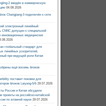
ingling-2 введён в коммерческую
ацию
04.08.2026
блок Changjiang-3 подключён к сети
6
ий электронный линейный
ь CNNC допущен к специальной
е инновационных медицинских
3.08.2026
ан глобальный стандарт для
ых линейных ускорителей,
нный при ведущей роли Китая
6
добрены ещё восемь блоков
6
rbility поставит поковки для
аторов блоков Laiyang-5/6
29.07.2026
ты России и Китая обсудили
е проекты на российско-китайской
ссии по атомной науке
29.07.2026