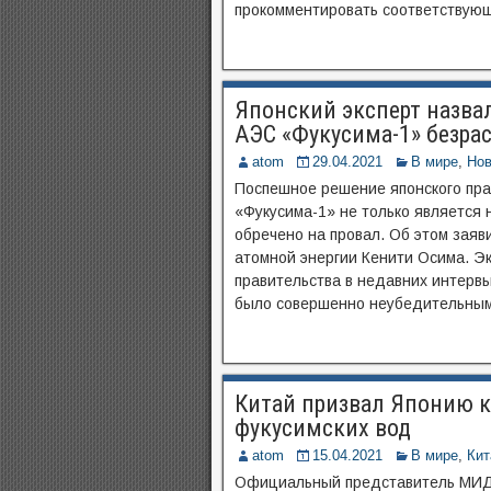
прокомментировать соответствующ
Японский эксперт назвал
АЭС «Фукусима-1» безра
atom
29.04.2021
В мире
,
Нов
Поспешное решение японского пра
«Фукусима-1» не только является 
обречено на провал. Об этом заяв
атомной энергии Кенити Осима. Э
правительства в недавних интерв
было совершенно неубедительным,
Китай призвал Японию к
фукусимских вод
atom
15.04.2021
В мире
,
Кит
Официальный представитель МИД 