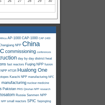
5
26
27
28
29
30
AP-1000
CAP-1000
Africa
CAP-1400
China
Changjiang NPP
C
commissioning
conferences
ruction
day by day
district heat
ions
Fuqing NPP
fast reactors
fusion
Hualong One
 NPP
HTGR
sotopes
Karachi NPP
manufacturing
NFC
r manufacturing
nuclear medicine
s
Pakistan
PRIS
Qinshan NPP
research
Rosatom
Russia
Sanmen NPP
SPIC
small reactors
y NPP
Taipingling