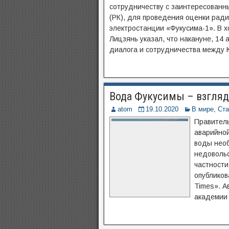
сотрудничеству с заинтересованны
(РК), для проведения оценки рад
электростанции «Фукусима-1». В 
Лицзянь указал, что накануне, 14
диалога и сотрудничества между К
Вода Фукусимы – взгляд
atom
19.10.2020
В мире
,
Ста
Правитель
аварийной
воды необ
недовольс
частности
опубликов
Times». А
академии 