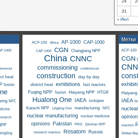
24
2
31
« Июл
Метки
AP-1000
CAP-1000
ACP-100
Africa
CGN
ACP-100
P-1400
Changjiang NPP
CAP-1400
China
CNNC
CGN
CNN
commissioning
ferences
conferences
construction
const
ict heat
day by day
exhibitions
exhibit
PP
district heat
fast reactors
fusion
One
Fuqing NPP
Haiyang NPP
fusion
HTGR
Haiyang
Hualong One
IAEA
IAEA
isotopes
i
ring
NFC
nuclea
Karachi NPP
manufacturing
NFC
Linglong One
dicine
nuclear manufacturing
opinion
nuclear medicine
esearch
opinions
Pakistan
NPP
PRIS
Qinshan NPP
reactors
Rosatom
Russia
research reactors
pingling
Shidao Ba