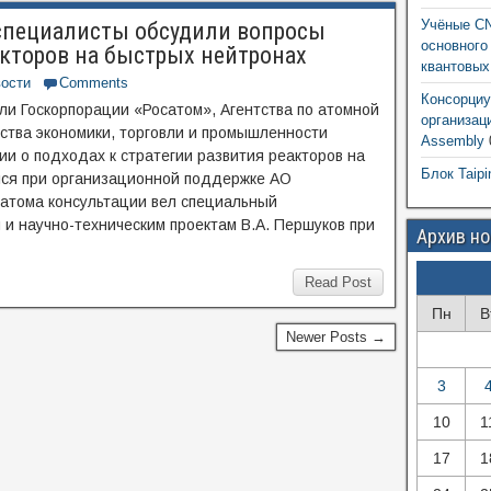
Учёные CN
специалисты обсудили вопросы
основного
акторов на быстрых нейтронах
квантовых
ости
Comments
Консорциу
ли Госкорпорации «Росатом», Агентства по атомной
организац
ства экономики, торговли и промышленности
Assembly
ии о подходах к стратегии развития реакторов на
Блок Taipi
лся при организационной поддержке АО
сатома консультации вел специальный
и научно-техническим проектам В.А. Першуков при
Архив н
Read Post
Пн
В
Newer Posts →
3
10
1
17
1