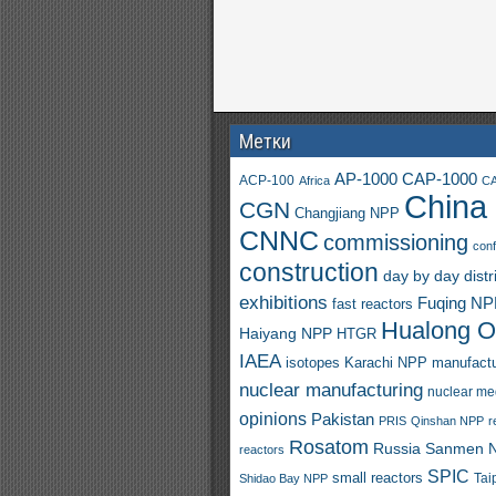
Метки
AP-1000
CAP-1000
ACP-100
Africa
CA
China
CGN
Changjiang NPP
CNNC
commissioning
con
construction
day by day
distr
exhibitions
Fuqing N
fast reactors
Hualong 
Haiyang NPP
HTGR
IAEA
isotopes
Karachi NPP
manufactu
nuclear manufacturing
nuclear me
opinions
Pakistan
PRIS
Qinshan NPP
r
Rosatom
Russia
Sanmen 
reactors
SPIC
small reactors
Shidao Bay NPP
Tai