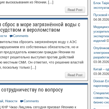
ие высказывания из Японии. […]
Блок Taip
эксплуат
Read Post
Пусковой 
04.08.202
 сброс в море загрязнённой воды с
Медицинск
ссудством и вероломством
ускорител
ости
Comments
экспертиз
изделий
0
вительства сбросить загрязнённую воду с АЭС
нарушением его собственных обязательств, но и
Опубликов
ил председатель комиссии граждан Японии по
электронн
ксперт решительно выступил против действий
разработа
03.08.202
ью местным СМИ. Он отметил, что решение властей
 поскольку только […]
Китай – о
03.08.202
Read Post
Doosan Ene
парогенер
 сотрудничеству по вопросу
Специалис
совместны
ай
,
Новости
Comments
бизнес-се
КНР Чжао Лицзянь сегодня призвал Японию к