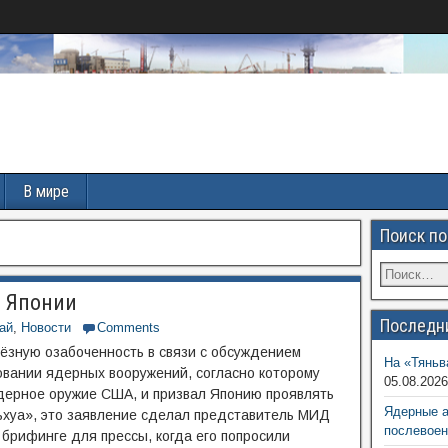
В мире
Поиск по
и Японии
Последн
ай
,
Новости
Comments
ьёзную озабоченность в связи с обсуждением
На «Тяньв
овании ядерных вооружений, согласно которому
05.08.202
дерное оружие США, и призвал Японию проявлять
Ядерные 
ьхуа», это заявление сделал представитель МИД
послевоен
брифинге для прессы, когда его попросили