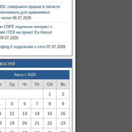
NC совершили прорыв в области
 материала для кремниевых
 чипов
08.07.2026
м CNPE подписал контракт с
ией ITER на проект Ex-Vessel
08.07.2026
ngling-2 подключён к сети
07.07.2026
овостей
Август 2026
т
Ср
Чт
Пт
Сб
Вс
1
2
4
5
6
7
8
9
1
12
13
14
15
16
8
19
20
21
22
23