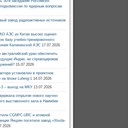
ь 30-е заседание Российско-
 подкомиссии по ядерным вопросам
6
овый завод радиоактивных источников
6
АО АЭС из Китая высоко оценил
ую базу учебно-тренировочного
ления Калининской АЭС
17.07.2026
 австралийский уран обеспечить
удущее Индии, не спровоцировав
ружений?
15.07.2026
актора установлен в проектное
 на блоке Lufeng-1
14.07.2026
g-3 – выход на МКУ
13.07.2026
ержала открытие нового научно-
ого выставочного зала в Намибии
6
ители CGNPC-URC и атомной
анции Янцзян посетили завод «Ульба-
7.2026