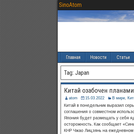
SinoAtom
Главная
Новости
Статьи
Tag:
Japan
Китай озабочен планам
atom
15.03.2022
В мире
,
Кит
Китай в понедельник выразил сер
соглашения о совместном использ
Япония будет размещать у себя я
осторожность. Как сообщает «Син
КНР Чжао Лицзянь на ежедневном 