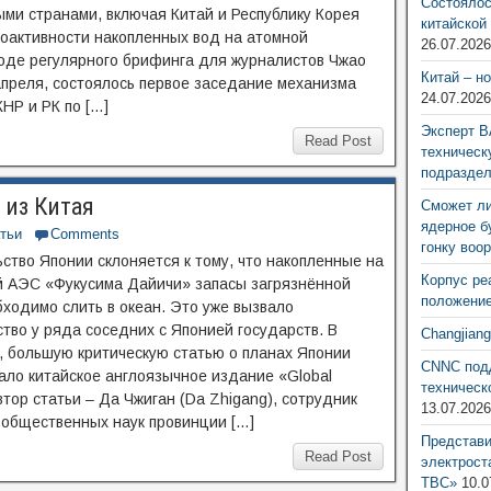
Состоялос
ми странами, включая Китай и Республику Корея
китайской
иоактивности накопленных вод на атомной
26.07.202
ходе регулярного брифинга для журналистов Чжао
Китай – н
 апреля, состоялось первое заседание механизма
24.07.202
НР и РК по […]
Эксперт В
Read Post
техническ
подразде
 из Китая
Сможет ли
ядерное б
тьи
Comments
гонку воо
ство Японии склоняется к тому, что накопленные на
Корпус ре
 АЭС «Фукусима Дайичи» запасы загрязнённой
положение
ходимо слить в океан. Это уже вызвало
тво у ряда соседних с Японией государств. В
Changjian
, большую критическую статью о планах Японии
CNNC подд
ало китайское англоязычное издание «Global
техническ
втор статьи – Да Чжиган (Da Zhigang), сотрудник
13.07.202
общественных наук провинции […]
Представ
Read Post
электрост
ТВС»
10.0