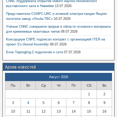
CNNC поддержала открытие нового научно-технического
выставочного зала в Намибии
13.07.2026
Представители CGNPC-URC и атомной электростанции Янцзян
посетили завод «Ульба-ТВС»
10.07.2026
Учёные CNNC совершили прорыв в области основного материала
для кремниевых квантовых чипов
08.07.2026
Консорциум CNPE подписал контракт с организацией ITER на
проект Ex-Vessel Assembly
08.07.2026
Блок Taipingling-2 подключён к сети
07.07.2026
Архив новостей
Август 2026
Пн
Вт
Ср
Чт
Пт
Сб
Вс
1
2
3
4
5
6
7
8
9
10
11
12
13
14
15
16