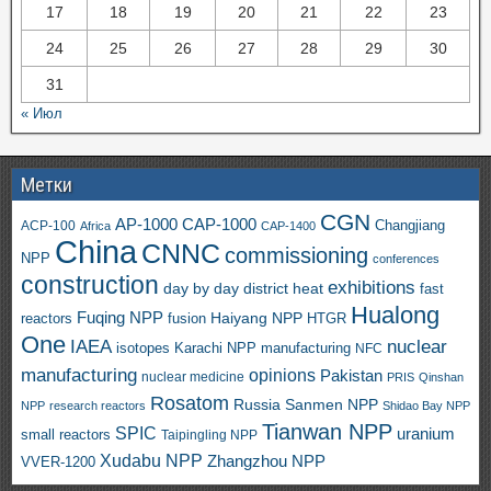
17
18
19
20
21
22
23
24
25
26
27
28
29
30
31
« Июл
Метки
CGN
AP-1000
CAP-1000
ACP-100
Changjiang
Africa
CAP-1400
China
CNNC
commissioning
NPP
conferences
construction
exhibitions
day by day
district heat
fast
Hualong
Fuqing NPP
Haiyang NPP
reactors
HTGR
fusion
One
IAEA
nuclear
isotopes
Karachi NPP
manufacturing
NFC
manufacturing
opinions
Pakistan
nuclear medicine
PRIS
Qinshan
Rosatom
Russia
Sanmen NPP
NPP
research reactors
Shidao Bay NPP
Tianwan NPP
SPIC
uranium
small reactors
Taipingling NPP
Xudabu NPP
Zhangzhou NPP
VVER-1200