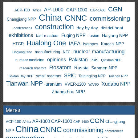
CGN
AP-1000
CAP-1000
ACP-100
Africa
CAP-1400
China
CNNC
commissioning
Changjiang NPP
construction
day by day
district heat
conferences
exhibitions
Fuqing NPP
Haiyang NPP
fast reactors
fusion
Hualong One
IAEA
HTGR
isotopes
Karachi NPP
nuclear manufacturing
manufacturing
NFC
Linglong One
opinions
Pakistan
nuclear medicine
PRIS
Qinshan NPP
Rosatom
Russia
Sanmen NPP
research reactors
SPIC
small reactors
Taipingling NPP
Shidao Bay NPP
Taishan NPP
Tianwan NPP
uranium
Xudabu NPP
VVER-1200
WANO
Zhangzhou NPP
Метки
CGN
AP-1000
CAP-1000
ACP-100
Changjiang
Africa
CAP-1400
China
CNNC
commissioning
NPP
conferences